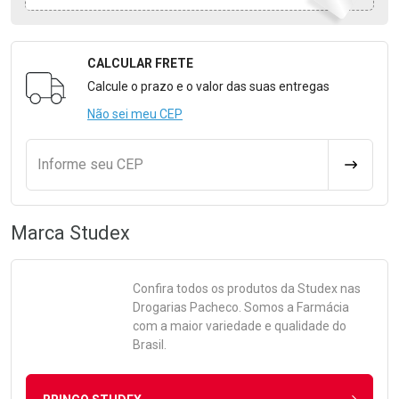
CALCULAR FRETE
Formulário para Calcular o Frete
Calcule o prazo e o valor das suas entregas
Não sei meu CEP
Informe seu CEP
CALCULA
Marca
Studex
Confira todos os produtos da
Studex
nas
Drogarias Pacheco. Somos a Farmácia
com a maior variedade e qualidade do
Brasil.