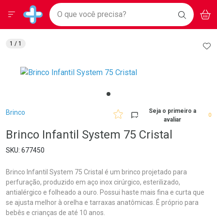
Drogarias Pacheco
Menu
Aces
Ir direto para a home
O que você precisa?
BAIXE
V
i
Baixe nosso APP e aproveite Ofertas Exclusivas!
BUSCAR
O APP
Navegue pela página
Ir direto para o conteúdo
Faça a sua busca
Ir direto para a busca
Ir direto para a conta
AD
1
/ 1
Ir direto para a ajuda
Ir direto para a notificações
Ir direto para o carrinho
Ir direto para o menu
Breadcrumb
Seja o primeiro a
Brinco
0
avaliar
Brinco Infantil System 75 Cristal
677450
Brinco Infantil System 75 Cristal é um brinco projetado para
perfuração, produzido em aço inox cirúrgico, esterilizado,
antialérgico e folheado a ouro. Possui haste mais fina e curta que
se ajusta melhor à orelha e tarraxas anatômicas. É próprio para
bebês e crianças de até 10 anos.