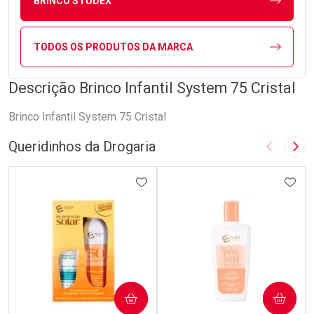
BRINCO STUDEX
TODOS OS PRODUTOS DA MARCA
Descrição Brinco Infantil System 75 Cristal
Brinco Infantil System 75 Cristal
Queridinhos da Drogaria
Imagem A
Pró
ADICIONAR AOS FAVORITOS
ADIC
COMPRAR
COMPRAR