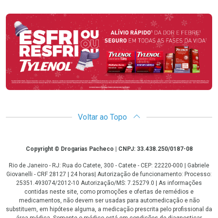
Promoção em Destaque
Voltar ao Topo
Copyright
Copyright © Drogarias Pacheco | CNPJ: 33.438.250/0187-08
Rio de Janeiro - RJ: Rua do Catete, 300 - Catete - CEP: 22220-000 | Gabriele
Giovanelli - CRF 28127 | 24 horas| Autorização de funcionamento: Processo:
25351.493074/2012-10 Autorização/MS: 7.25279.0 | As informações
contidas neste site, como promoções e ofertas de remédios e
medicamentos, não devem ser usadas para automedicação e não
substituem, em hipótese alguma, a medicação prescrita pelo profissional da
área médica. Somente o médico está em condições de diagnosticar