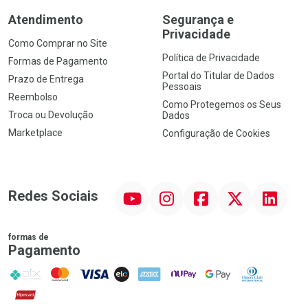
Atendimento
Segurança e
Privacidade
Como Comprar no Site
Política de Privacidade
Formas de Pagamento
Portal do Titular de Dados
Prazo de Entrega
Pessoais
Reembolso
Como Protegemos os Seus
Troca ou Devolução
Dados
Marketplace
Configuração de Cookies
YouTube
Instagram
Facebook
Twitter
Linkedin
Redes Sociais
formas de
Pagamento
PIX
MasterCard
VISA
ELO
AMEX
NuPay
Google Pay
Diners Club
Hipercard