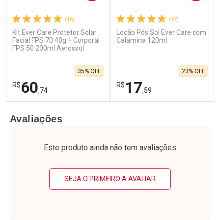
(16)
(12)
Kit Ever Care Protetor Solar
Loção Pós Sol Ever Care com
Facial FPS 70 40g + Corporal
Calamina 120ml
FPS 50 200ml Aerossol
35% OFF
23% OFF
60
17
R$
R$
,74
,59
FECHAR
F
FECHAR
F
Avaliações
Laboratório
Laboratório
Por Menos
Por Menos
Este produto ainda não tem avaliações
SEJA O PRIMEIRO A AVALIAR