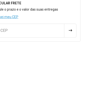
CULAR FRETE
o para Calcular o Frete
ule o prazo e o valor das suas entregas
sei meu CEP
u CEP
CALCULAR FRETE