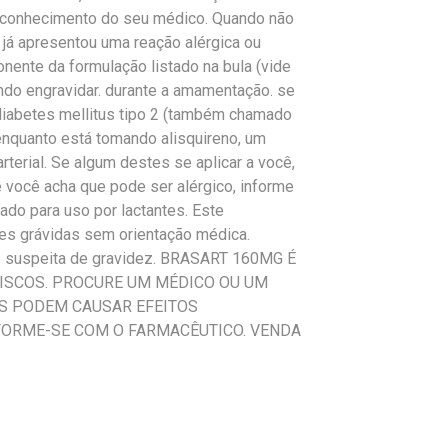
o conhecimento do seu médico. Quando não
 já apresentou uma reação alérgica ou
nente da formulação listado na bula (vide
ndo engravidar. durante a amamentação. se
 diabetes mellitus tipo 2 (também chamado
enquanto está tomando alisquireno, um
rterial. Se algum destes se aplicar a você,
e você acha que pode ser alérgico, informe
do para uso por lactantes. Este
es grávidas sem orientação médica.
e suspeita de gravidez. BRASART 160MG É
ISCOS. PROCURE UM MÉDICO OU UM
OS PODEM CAUSAR EFEITOS
NFORME-SE COM O FARMACÊUTICO. VENDA