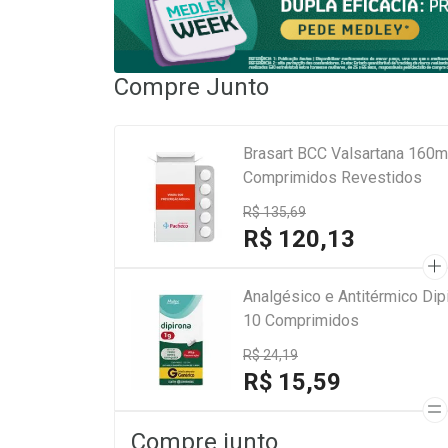
Compre Junto
Brasart BCC Valsartana 160m
Comprimidos Revestidos
R$ 135,69
R$ 120,13
Analgésico e Antitérmico Di
10 Comprimidos
R$ 24,19
R$ 15,59
Compre junto