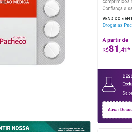
comprimidos r
Confiança e s
Drogarias Pa
A partir de
81
,41*
R$
DES
Excl
Saib
Ativar Desc