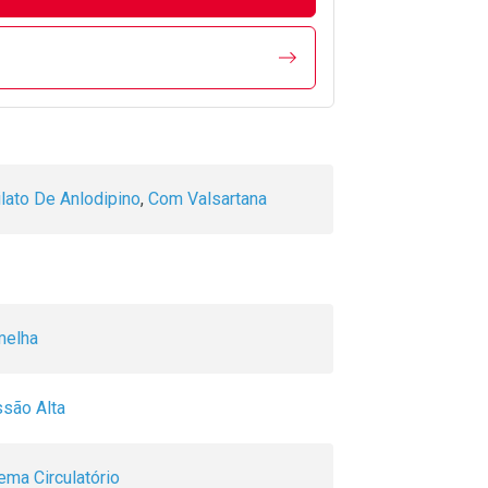
lato De Anlodipino
,
Com Valsartana
melha
ssão Alta
ema Circulatório