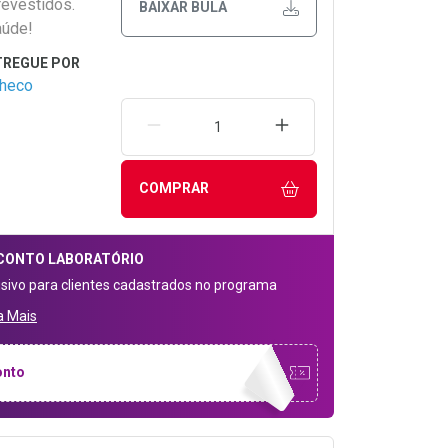
evestidos.
BAIXAR BULA
aúde!
checo
REMOVER UMA UNIDADE
AUMENTAR UMA UNIDA
COMPRAR
CONTO
LABORATÓRIO
usivo para clientes cadastrados no programa
a Mais
onto