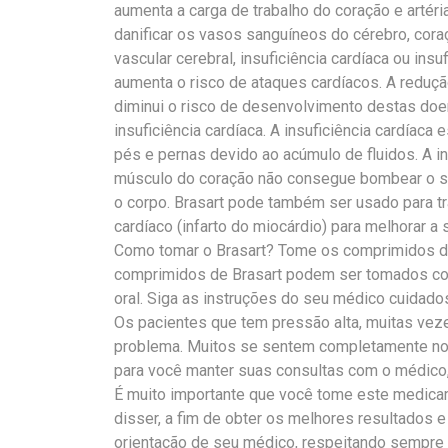
aumenta a carga de trabalho do coração e artéri
danificar os vasos sanguíneos do cérebro, cora
vascular cerebral, insuficiência cardíaca ou insu
aumenta o risco de ataques cardíacos. A reduçã
diminui o risco de desenvolvimento destas doen
insuficiência cardíaca. A insuficiência cardíaca 
pés e pernas devido ao acúmulo de fluidos. A in
músculo do coração não consegue bombear o sa
o corpo. Brasart pode também ser usado para t
cardíaco (infarto do miocárdio) para melhorar a
Como tomar o Brasart? Tome os comprimidos d
comprimidos de Brasart podem ser tomados com
oral. Siga as instruções do seu médico cuida
Os pacientes que tem pressão alta, muitas vez
problema. Muitos se sentem completamente nor
para você manter suas consultas com o médico
É muito importante que você tome este medic
disser, a fim de obter os melhores resultados e 
orientação de seu médico, respeitando sempre 