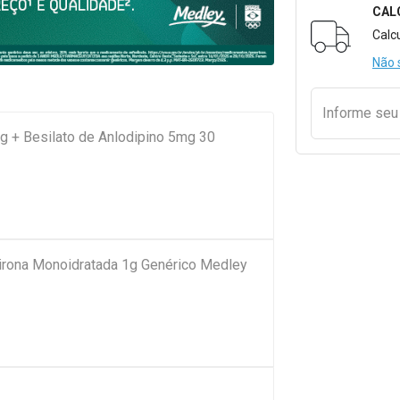
CAL
Formulári
Calc
Não 
Informe se
g + Besilato de Anlodipino 5mg 30
pirona Monoidratada 1g Genérico Medley