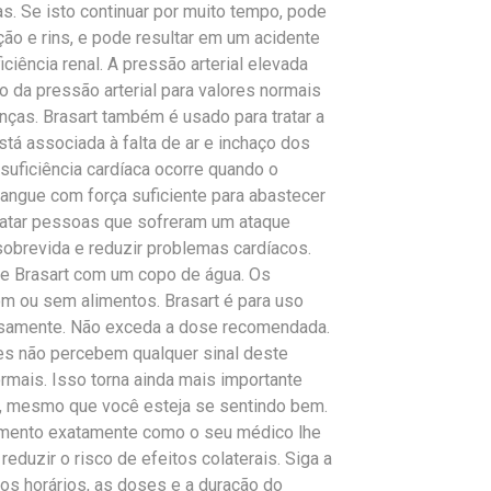
as. Se isto continuar por muito tempo, pode
ção e rins, e pode resultar em um acidente
ficiência renal. A pressão arterial elevada
o da pressão arterial para valores normais
ças. Brasart também é usado para tratar a
está associada à falta de ar e inchaço dos
suficiência cardíaca ocorre quando o
ngue com força suficiente para abastecer
ratar pessoas que sofreram um ataque
 sobrevida e reduzir problemas cardíacos.
e Brasart com um copo de água. Os
 ou sem alimentos. Brasart é para uso
dosamente. Não exceda a dose recomendada.
es não percebem qualquer sinal deste
mais. Isso torna ainda mais importante
, mesmo que você esteja se sentindo bem.
amento exatamente como o seu médico lhe
reduzir o risco de efeitos colaterais. Siga a
os horários, as doses e a duração do