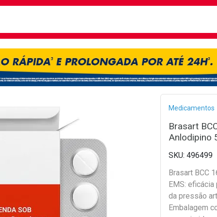
busca
isa?
Bread
Medicamentos
Brasart BCC
Anlodipino
496499
Brasart BCC 
EMS: eficácia 
da pressão art
Embalagem c