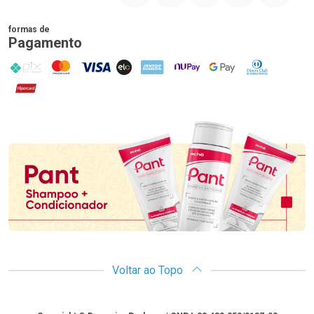
formas de
Pagamento
PIX
MasterCard
VISA
ELO
AMEX
NuPay
Google Pay
Diners Club
Hipercard
Promoção em Destaque
Voltar ao Topo