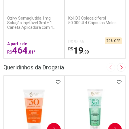
(6)
(7)
Ozivy Semaglutida 1mg
Koli D3 Colecalciferol
Solução Injetável 3ml + 1
50.000UI 4 Cápsulas Moles
Caneta Aplicadora com 4
Agulhas
79% OFF
R$ 95,66
A partir de
464
19
R$
R$
,81*
,99
FECHAR
F
FECHAR
F
Queridinhos da Drogaria
Imagem A
Pró
Laboratório
Laboratório
Por Menos
ADICIONAR AOS FAVORITOS
Por Menos
ADIC