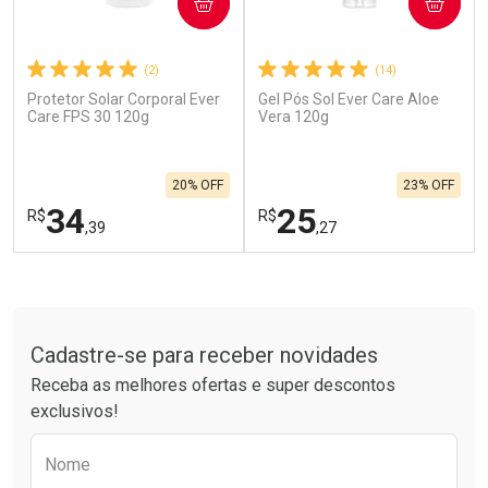
COMPRAR
COMPRAR
(2)
(14)
Protetor Solar Corporal Ever
Gel Pós Sol Ever Care Aloe
Ativar Desconto
Ativar Desconto
Care FPS 30 120g
Vera 120g
Comprar sem Desconto
Comprar sem Desconto
Por R$ 664,02/cada
Por R$ 19,99/cada
Comprar sem Desconto
Comprar sem Desconto
20% OFF
23% OFF
Por R$ 664,02/cada
Por R$ 19,99/cada
34
25
R$
R$
,39
,27
FECHAR
F
FECHAR
F
Tudo sobre a Drogarias Pacheco
Laboratório
Laboratório
Por Menos
Por Menos
Cadastre-se para receber novidades
Receba as melhores ofertas e super descontos
exclusivos!
Preencha o formulário abaixo para receber 
Nome