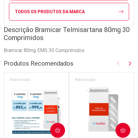
TODOS OS PRODUTOS DA MARCA
Descrição Bramicar Telmisartana 80mg 30
Comprimidos
Bramicar 80mg EMS 30 Comprimidos
Produtos Recomendados
Imagem A
Pró
Patrocinado
Patrocinado
COMPRAR
COMPRAR