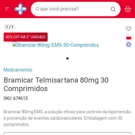
Drogarias Pacheco
Menu
Aces
Ir direto para a home
O que você precisa?
BAIXE
V
i
Baixe nosso APP e aproveite Ofertas Exclusivas!
BUSCAR
O APP
Navegue pela página
Ir direto para o conteúdo
Faça a sua busca
Ir direto para a busca
Ir direto para a conta
AD
1
/ 1
Ir direto para a ajuda
Tarj
40% OFF NA 2° UNIDADE
Ir direto para a notificações
Med
Ir direto para o carrinho
Ir direto para o menu
Breadcrumb
Medicamentos
Bramicar Telmisartana 80mg 30
Comprimidos
674613
Bramicar 80mg EMS, a solução eficaz para controle da hipertensão
e prevenção de eventos cardiovasculares. Embalagem com 30
comprimidos.