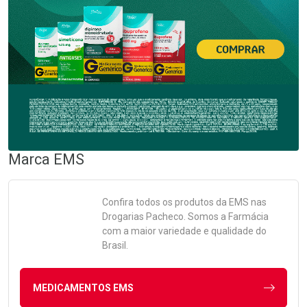
Marca
EMS
Confira todos os produtos da
EMS
nas
Drogarias Pacheco. Somos a Farmácia
com a maior variedade e qualidade do
Brasil.
MEDICAMENTOS EMS