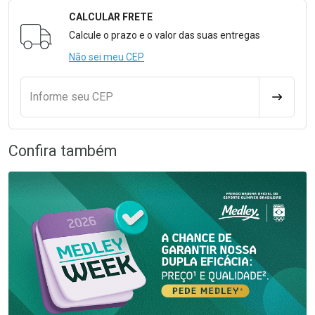
CALCULAR FRETE
Formulário para Calcular o Frete
Calcule o prazo e o valor das suas entregas
Não sei meu CEP
Informe seu CEP
CALCULA
Confira também