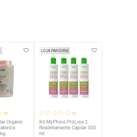
FAVORITOS
ADICIONAR AOS FAVORITOS
ADICIONAR AOS 
LOJA PARCEIRA
(0)
(0)
lar Organic
Kit MyPhios ProLiss 2
Cabelos
Realinhamento Capilar 300
1kg
ml