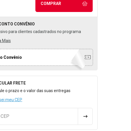
COMPRAR
CONTO
CONVÊNIO
usivo para clientes cadastrados no programa
a Mais
o Convênio
CULAR FRETE
o para Calcular o Frete
ule o prazo e o valor das suas entregas
sei meu CEP
u CEP
CALCULAR FRETE