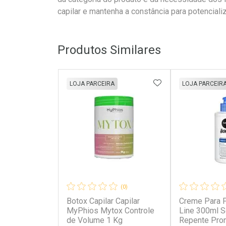
capilar e mantenha a constância para potenciali
Produtos Similares
ADICIONAR AOS 
LOJA PARCEIRA
LOJA PARCEIR
(0)
Botox Capilar Capilar
Creme Para P
MyPhios Mytox Controle
Line 300ml 
de Volume 1 Kg
Repente Pro