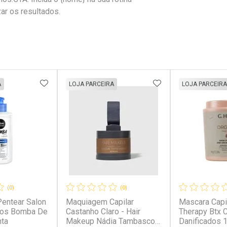
zar os resultados.
FAVORITOS
ADICIONAR AOS FAVORITOS
ADICIONAR AOS 
A
LOJA PARCEIRA
LOJA PARCEIRA
(0)
(0)
entear Salon
Maquiagem Capilar
Mascara Capi
Sos Bomba De
Castanho Claro - Hair
Therapy Btx 
nta
Makeup Nádia Tambasco
Danificados 