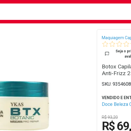
busca
isa?
Bread
Maquiagem Cap
Seja o pr
aval
Botox Capil
Anti-Frizz 
9354608
Doce Beleza 
R$ 93,20
R$ 69