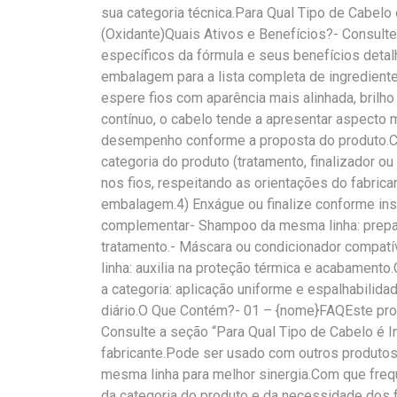
sua categoria técnica.Para Qual Tipo de Cabelo 
(Oxidante)Quais Ativos e Benefícios?- Consulte
específicos da fórmula e seus benefícios detal
embalagem para a lista completa de ingredient
espere fios com aparência mais alinhada, brilh
contínuo, o cabelo tende a apresentar aspecto 
desempenho conforme a proposta do produto.Co
categoria do produto (tratamento, finalizador o
nos fios, respeitando as orientações do fabrica
embalagem.4) Enxágue ou finalize conforme in
complementar- Shampoo da mesma linha: prepar
tratamento.- Máscara ou condicionador compatíve
linha: auxilia na proteção térmica e acabament
a categoria: aplicação uniforme e espalhabilida
diário.O Que Contém?- 01 – {nome}FAQEste prod
Consulte a seção “Para Qual Tipo de Cabelo é 
fabricante.Pode ser usado com outros produto
mesma linha para melhor sinergia.Com que freq
da categoria do produto e da necessidade dos fi