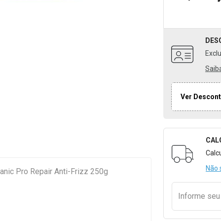
DES
Excl
Saib
Ver Descont
CAL
Formulári
Calc
Não 
anic Pro Repair Anti-Frizz 250g
Informe se