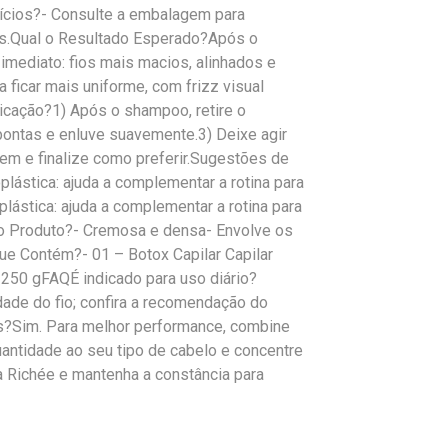
ícios?- Consulte a embalagem para
cios.Qual o Resultado Esperado?Após o
imediato: fios mais macios, alinhados e
 ficar mais uniforme, com frizz visual
icação?1) Após o shampoo, retire o
ontas e enluve suavemente.3) Deixe agir
em e finalize como preferir.Sugestões de
ástica: ajuda a complementar a rotina para
plástica: ajuda a complementar a rotina para
do Produto?- Cremosa e densa- Envolve os
ue Contém?- 01 – Botox Capilar Capilar
250 gFAQÉ indicado para uso diário?
ade do fio; confira a recomendação do
s?Sim. Para melhor performance, combine
antidade ao seu tipo de cabelo e concentre
 Richée e mantenha a constância para