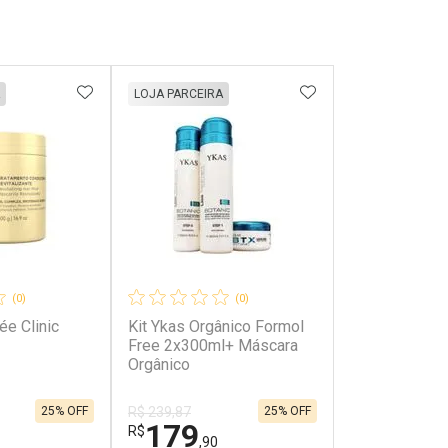
FAVORITOS
ADICIONAR AOS FAVORITOS
ADICIONAR AOS 
LOJA PARCEIRA
(0)
(0)
ée Clinic
Kit Ykas Orgânico Formol
Free 2x300ml+ Máscara
Orgânico
25% OFF
25% OFF
R$ 239,87
179
R$
,90