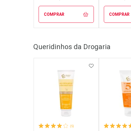
COMPRAR
COMPRAR
FECHAR
FECHAR
Queridinhos da Drogaria
Laboratório
Laborató
Por Menos
Por Men
ADICIONAR AOS 
(5)