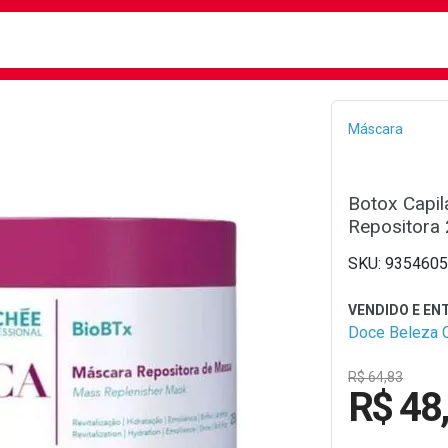
busca
isa?
Bread
Máscara
Botox Capil
Repositora
9354605
Doce Beleza 
R$ 64,83
R$ 48