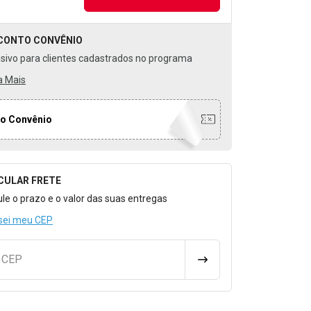
CONTO
CONVÊNIO
usivo para clientes cadastrados no programa
a Mais
o Convênio
CULAR FRETE
o para Calcular o Frete
ule o prazo e o valor das suas entregas
sei meu CEP
u CEP
CALCULAR FRETE