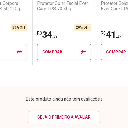
r Corporal
Protetor Solar Facial Ever
Protetor Sola
conto
Ativar Desconto
Ativar Desc
S 50 120g
Care FPS 70 40g
Ever Care FP
em Desconto
Comprar sem Desconto
Comprar s
em Desconto
Comprar sem Desconto
Comprar s
,00/cada
Por R$ 88,98/cada
Por R$ 95,1
00/cada
Por R$ 88,98/cada
Por R$ 95,1
20% OFF
20% OFF
34
41
R$
R$
,39
,27
COMPRAR
COMPRAR
FECHAR
FECHAR
FECHAR
FECHAR
rio
Laboratório
Laborató
os
Por Menos
Por Men
Este produto ainda não tem avaliações
SEJA O PRIMEIRO A AVALIAR