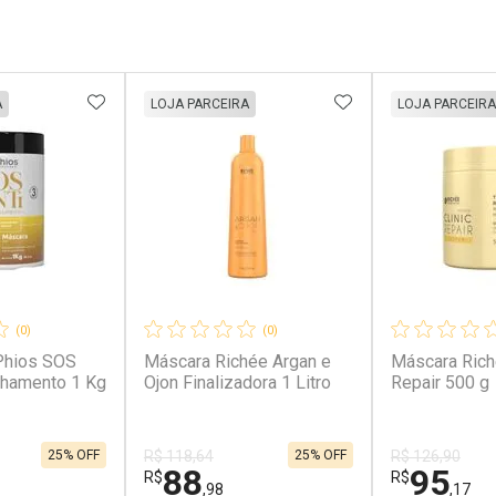
FAVORITOS
ADICIONAR AOS FAVORITOS
ADICIONAR AOS 
A
LOJA PARCEIRA
LOJA PARCEIRA
(0)
(0)
Phios SOS
Máscara Richée Argan e
Máscara Rich
chamento 1 Kg
Ojon Finalizadora 1 Litro
Repair 500 g
25% OFF
25% OFF
R$ 118,64
R$ 126,90
88
95
R$
R$
,98
,17