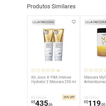
Produtos Similares
ADICIONAR AOS 
LOJA PARCEIRA
LOJA PARCEIR
(0)
Kit Joico K-PAK Intense
Máscara My
Hydrator 2 Máscara 250 ml
Antiemborra
25% OFF
R$ 580,08
R$ 158,67
435
119
R$
R$
,06
,00