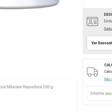
DES
Excl
Saib
Ver Descont
CAL
Formulári
Calc
Não 
tica Máscara Repositora 250 g
Informe se