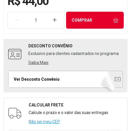
R$ 44,00
REMOVER UMA UNIDADE
AUMENTAR UMA UNIDADE
COMPRAR
DESCONTO
CONVÊNIO
Exclusivo para clientes cadastrados no programa
Saiba Mais
Ver Desconto Convênio
CALCULAR FRETE
Formulário para Calcular o Frete
Calcule o prazo e o valor das suas entregas
Não sei meu CEP