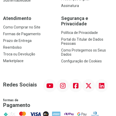
Sustentabilidade
Assinatura
Atendimento
Segurança e
Privacidade
Como Comprar no Site
Política de Privacidade
Formas de Pagamento
Portal do Titular de Dados
Prazo de Entrega
Pessoais
Reembolso
Como Protegemos os Seus
Troca ou Devolução
Dados
Marketplace
Configuração de Cookies
YouTube
Instagram
Facebook
Twitter
Linkedin
Redes Sociais
formas de
Pagamento
PIX
MasterCard
VISA
ELO
AMEX
NuPay
Google Pay
Diners Club