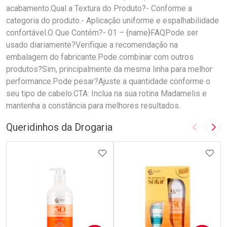
acabamento.Qual a Textura do Produto?- Conforme a
categoria do produto.- Aplicação uniforme e espalhabilidade
confortável.O Que Contém?- 01 – {name}FAQPode ser
usado diariamente?Verifique a recomendação na
embalagem do fabricante.Pode combinar com outros
produtos?Sim, principalmente da mesma linha para melhor
performance.Pode pesar?Ajuste a quantidade conforme o
seu tipo de cabelo.CTA: Inclua na sua rotina Madamelis e
mantenha a constância para melhores resultados.
Queridinhos da Drogaria
Imagem A
Pró
ADICIONAR AOS FAVORITOS
ADIC