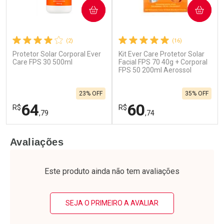
COMPRAR
COMPRAR
(2)
(16)
Protetor Solar Corporal Ever
Kit Ever Care Protetor Solar
Care FPS 30 500ml
Facial FPS 70 40g + Corporal
FPS 50 200ml Aerossol
23% OFF
35% OFF
64
60
R$
R$
,79
,74
FECHAR
F
FECHAR
F
Avaliações
Laboratório
Laboratório
Por Menos
Por Menos
Este produto ainda não tem avaliações
SEJA O PRIMEIRO A AVALIAR