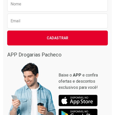
Preencha o formulário abaixo para receber 
Nome
Email
CADASTRAR
Ativar Desconto
Comprar sem Desconto
APP Drogarias Pacheco
Comprar sem Desconto
Por R$ 20,70/cada
Por R$ 20,70/cada
Baixe o
APP
e confira
ofertas e descontos
exclusivos para você!