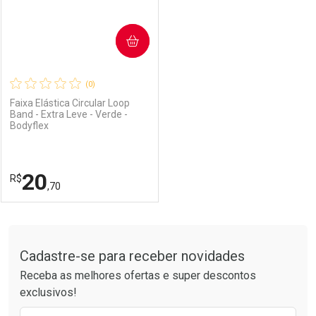
COMPRAR
(0)
Faixa Elástica Circular Loop
Band - Extra Leve - Verde -
Bodyflex
Ativar Desconto
Ativar Desconto
Comprar sem Desconto
Comprar sem Desconto
20
R$
Comprar sem Desconto
Comprar sem Desconto
Por R$ 159,00/cada
Por R$ 24,15/cada
,70
Por R$ 159,00/cada
Por R$ 24,15/cada
FECHAR
FECHAR
Tudo sobre a Drogarias Pacheco
Cadastre-se para receber novidades
Laboratório
Por Menos
Receba as melhores ofertas e super descontos
exclusivos!