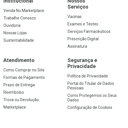
Institucional
Nossos
Serviços
Venda No Marketplace
Vacinas
Trabalhe Conosco
Exames e Testes
Ouvidoria
Serviços Farmacêuticos
Nossas Lojas
Prescrição Digital
Sustentabilidade
Assinatura
Atendimento
Segurança e
Privacidade
Como Comprar no Site
Política de Privacidade
Formas de Pagamento
Portal do Titular de Dados
Prazo de Entrega
Pessoais
Reembolso
Como Protegemos os Seus
Troca ou Devolução
Dados
Marketplace
Configuração de Cookies