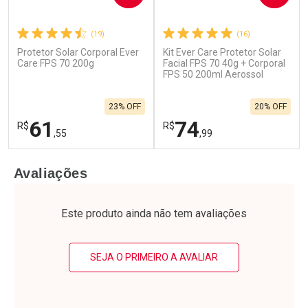
(19)
(16)
Protetor Solar Corporal Ever
Kit Ever Care Protetor Solar
Care FPS 70 200g
Facial FPS 70 40g + Corporal
FPS 50 200ml Aerossol
23% OFF
20% OFF
61
74
R$
R$
,55
,99
FECHAR
F
FECHAR
F
Avaliações
Laboratório
Laboratório
Por Menos
Por Menos
Este produto ainda não tem avaliações
SEJA O PRIMEIRO A AVALIAR