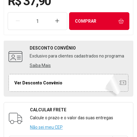
R$ 37,90
REMOVER UMA UNIDADE
AUMENTAR UMA UNIDADE
COMPRAR
DESCONTO
CONVÊNIO
Exclusivo para clientes cadastrados no programa
Saiba Mais
Ver Desconto Convênio
CALCULAR FRETE
Formulário para Calcular o Frete
Calcule o prazo e o valor das suas entregas
Não sei meu CEP