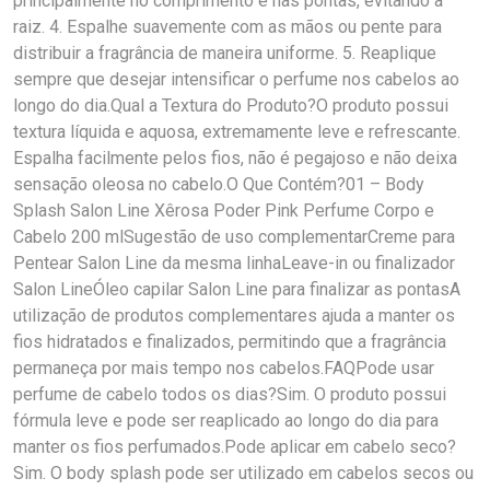
principalmente no comprimento e nas pontas, evitando a
raiz. 4. Espalhe suavemente com as mãos ou pente para
distribuir a fragrância de maneira uniforme. 5. Reaplique
sempre que desejar intensificar o perfume nos cabelos ao
longo do dia.Qual a Textura do Produto?O produto possui
textura líquida e aquosa, extremamente leve e refrescante.
Espalha facilmente pelos fios, não é pegajoso e não deixa
sensação oleosa no cabelo.O Que Contém?01 – Body
Splash Salon Line Xêrosa Poder Pink Perfume Corpo e
Cabelo 200 mlSugestão de uso complementarCreme para
Pentear Salon Line da mesma linhaLeave-in ou finalizador
Salon LineÓleo capilar Salon Line para finalizar as pontasA
utilização de produtos complementares ajuda a manter os
fios hidratados e finalizados, permitindo que a fragrância
permaneça por mais tempo nos cabelos.FAQPode usar
perfume de cabelo todos os dias?Sim. O produto possui
fórmula leve e pode ser reaplicado ao longo do dia para
manter os fios perfumados.Pode aplicar em cabelo seco?
Sim. O body splash pode ser utilizado em cabelos secos ou