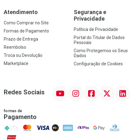
Atendimento
Segurança e
Privacidade
Como Comprar no Site
Política de Privacidade
Formas de Pagamento
Portal do Titular de Dados
Prazo de Entrega
Pessoais
Reembolso
Como Protegemos os Seus
Troca ou Devolução
Dados
Marketplace
Configuração de Cookies
YouTube
Instagram
Facebook
Twitter
Linkedin
Redes Sociais
formas de
Pagamento
PIX
MasterCard
VISA
ELO
AMEX
NuPay
Google Pay
Diners Club
Hipercard