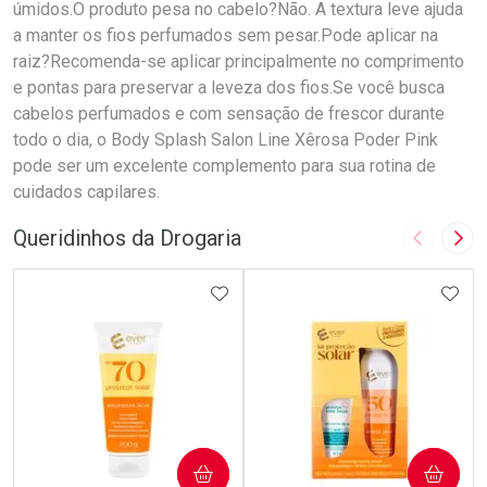
úmidos.O produto pesa no cabelo?Não. A textura leve ajuda
a manter os fios perfumados sem pesar.Pode aplicar na
raiz?Recomenda-se aplicar principalmente no comprimento
e pontas para preservar a leveza dos fios.Se você busca
cabelos perfumados e com sensação de frescor durante
todo o dia, o Body Splash Salon Line Xêrosa Poder Pink
pode ser um excelente complemento para sua rotina de
cuidados capilares.
Queridinhos da Drogaria
Imagem A
Pró
ADICIONAR AOS FAVORITOS
ADIC
COMPRAR
COMPRAR