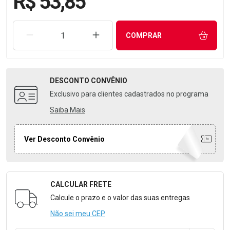
R$ 53,85
REMOVER UMA UNIDADE
AUMENTAR UMA UNIDADE
COMPRAR
DESCONTO
CONVÊNIO
Exclusivo para clientes cadastrados no programa
Saiba Mais
Ver Desconto Convênio
CALCULAR FRETE
Formulário para Calcular o Frete
Calcule o prazo e o valor das suas entregas
Não sei meu CEP