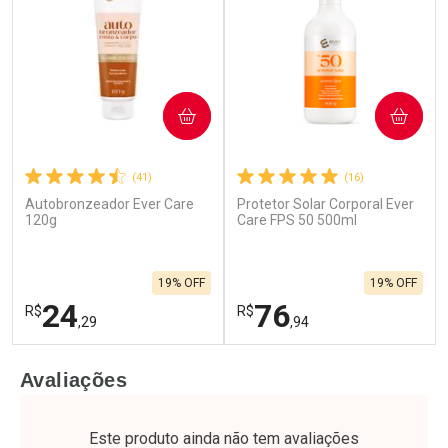
COMPRAR
COMPRAR
(41)
(16)
Autobronzeador Ever Care
Protetor Solar Corporal Ever
120g
Care FPS 50 500ml
19% OFF
19% OFF
24
76
R$
R$
,29
,94
FECHAR
F
FECHAR
F
Avaliações
Laboratório
Laboratório
Por Menos
Por Menos
Este produto ainda não tem avaliações