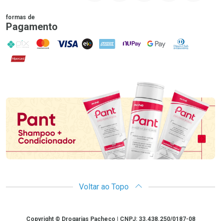
formas de
Pagamento
PIX
MasterCard
VISA
ELO
AMEX
NuPay
Google Pay
Diners Club
Hipercard
Promoção em Destaque
Voltar ao Topo
Copyright
Copyright © Drogarias Pacheco | CNPJ: 33.438.250/0187-08