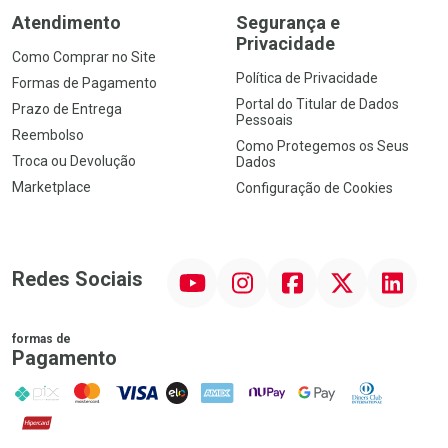
Atendimento
Segurança e
Privacidade
Como Comprar no Site
Política de Privacidade
Formas de Pagamento
Portal do Titular de Dados
Prazo de Entrega
Pessoais
Reembolso
Como Protegemos os Seus
Troca ou Devolução
Dados
Marketplace
Configuração de Cookies
YouTube
Instagram
Facebook
Twitter
Linkedin
Redes Sociais
formas de
Pagamento
PIX
MasterCard
VISA
ELO
AMEX
NuPay
Google Pay
Diners Club
Hipercard