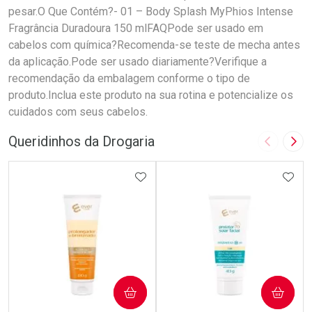
pesar.O Que Contém?- 01 – Body Splash MyPhios Intense
Fragrância Duradoura 150 mlFAQPode ser usado em
cabelos com química?Recomenda-se teste de mecha antes
da aplicação.Pode ser usado diariamente?Verifique a
recomendação da embalagem conforme o tipo de
produto.Inclua este produto na sua rotina e potencialize os
cuidados com seus cabelos.
Queridinhos da Drogaria
Imagem A
Pró
ADICIONAR AOS FAVORITOS
ADIC
COMPRAR
COMPRAR