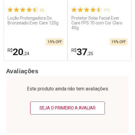
(3)
(11)
Loção Prolongadora Do
Protetor Solar Facial Ever
Bronzeado Ever Care 120g
Care FPS 70 com Cor Claro
40g
19% OFF
19% OFF
20
37
R$
R$
,24
,25
FECHAR
F
FECHAR
F
Avaliações
Laboratório
Laboratório
Por Menos
Por Menos
Este produto ainda não tem avaliações
SEJA O PRIMEIRO A AVALIAR