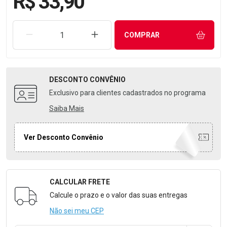
R$ 33,90
REMOVER UMA UNIDADE
AUMENTAR UMA UNIDADE
COMPRAR
DESCONTO
CONVÊNIO
Exclusivo para clientes cadastrados no programa
Saiba Mais
Ver Desconto Convênio
CALCULAR FRETE
Formulário para Calcular o Frete
Calcule o prazo e o valor das suas entregas
Não sei meu CEP