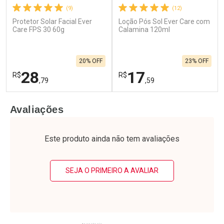
(9)
(12)
Protetor Solar Facial Ever
Loção Pós Sol Ever Care com
Care FPS 30 60g
Calamina 120ml
20% OFF
23% OFF
28
17
R$
R$
,79
,59
FECHAR
F
FECHAR
F
Avaliações
Laboratório
Laboratório
Por Menos
Por Menos
Este produto ainda não tem avaliações
SEJA O PRIMEIRO A AVALIAR