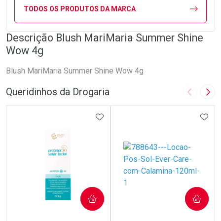
TODOS OS PRODUTOS DA MARCA
Descrição Blush MariMaria Summer Shine
Wow 4g
Blush MariMaria Summer Shine Wow 4g
Queridinhos da Drogaria
Imagem A
Pró
ADICIONAR AOS FAVORITOS
ADIC
COMPRAR
COMPRAR