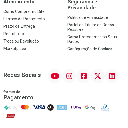
Atendimento
Segurança e
Privacidade
Como Comprar no Site
Política de Privacidade
Formas de Pagamento
Portal do Titular de Dados
Prazo de Entrega
Pessoais
Reembolso
Como Protegemos os Seus
Troca ou Devolução
Dados
Marketplace
Configuração de Cookies
YouTube
Instagram
Facebook
Twitter
Linkedin
Redes Sociais
formas de
Pagamento
PIX
MasterCard
VISA
ELO
AMEX
NuPay
Google Pay
Diners Club
Hipercard