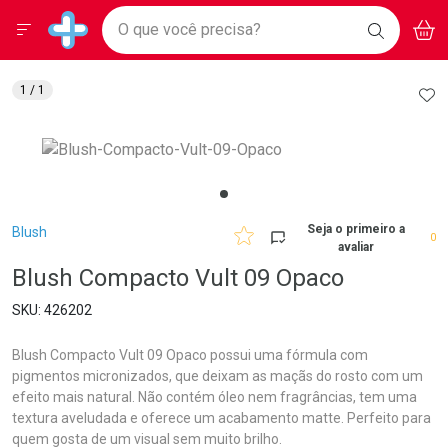
Drogarias Pacheco
Menu
Aces
Ir direto para a home
O que você precisa?
BAIXE
V
i
Baixe nosso APP e aproveite Ofertas Exclusivas!
BUSCAR
O APP
Navegue pela página
Ir direto para o conteúdo
Faça a sua busca
Ir direto para a busca
Ir direto para a conta
AD
1
/ 1
Ir direto para a ajuda
Ir direto para a notificações
Ir direto para o carrinho
Ir direto para o menu
Breadcrumb
Seja o primeiro a
Blush
0
avaliar
Blush Compacto Vult 09 Opaco
426202
Blush Compacto Vult 09 Opaco possui uma fórmula com
pigmentos micronizados, que deixam as maçãs do rosto com um
efeito mais natural. Não contém óleo nem fragrâncias, tem uma
textura aveludada e oferece um acabamento matte. Perfeito para
quem gosta de um visual sem muito brilho.