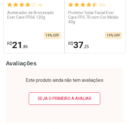
(5)
(21)
Acelerador de Bronzeado
Protetor Solar Facial Ever
Ever Care FPS6 120g
Care FPS 70 com Cor Médio
40g
19% OFF
19% OFF
21
37
R$
R$
,86
,25
FECHAR
F
FECHAR
F
Avaliações
Laboratório
Laboratório
Por Menos
Por Menos
Este produto ainda não tem avaliações
SEJA O PRIMEIRO A AVALIAR