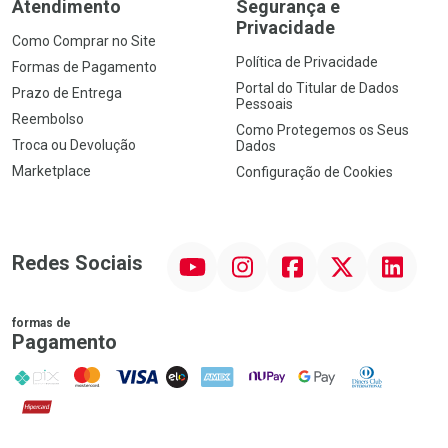
Atendimento
Segurança e
Privacidade
Como Comprar no Site
Política de Privacidade
Formas de Pagamento
Portal do Titular de Dados
Prazo de Entrega
Pessoais
Reembolso
Como Protegemos os Seus
Troca ou Devolução
Dados
Marketplace
Configuração de Cookies
YouTube
Instagram
Facebook
Twitter
Linkedin
Redes Sociais
formas de
Pagamento
PIX
MasterCard
VISA
ELO
AMEX
NuPay
Google Pay
Diners Club
Hipercard