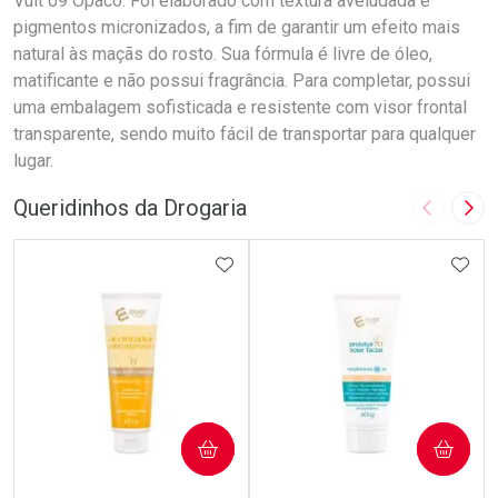
Vult 09 Opaco. Foi elaborado com textura aveludada e
pigmentos micronizados, a fim de garantir um efeito mais
natural às maçãs do rosto. Sua fórmula é livre de óleo,
matificante e não possui fragrância. Para completar, possui
uma embalagem sofisticada e resistente com visor frontal
transparente, sendo muito fácil de transportar para qualquer
lugar.
Queridinhos da Drogaria
Imagem A
Pró
ADICIONAR AOS FAVORITOS
ADIC
COMPRAR
COMPRAR