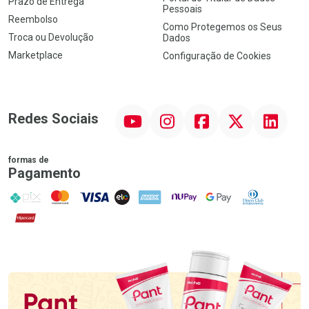
Prazo de Entrega
Pessoais
Reembolso
Como Protegemos os Seus
Troca ou Devolução
Dados
Marketplace
Configuração de Cookies
YouTube
Instagram
Facebook
Twitter
Linkedin
Redes Sociais
formas de
Pagamento
PIX
MasterCard
VISA
ELO
AMEX
NuPay
Google Pay
Diners Club
Hipercard
Promoção em Destaque