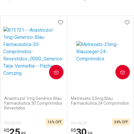
Prateleira
ADICIONAR AOS FAVORITOS
ADI
COMPRAR
COMPRAR
(0)
(5)
Anastrozol 1mg Genérico Blau
Metrexato 2,5mg Blau
Farmacêutica 30 Comprimidos
Farmacêutica 24 Comprimidos
Revestidos
16% OFF
34% OFF
R$ 30,99
R$ 46,30
25
30
R$
R$
,99
,59