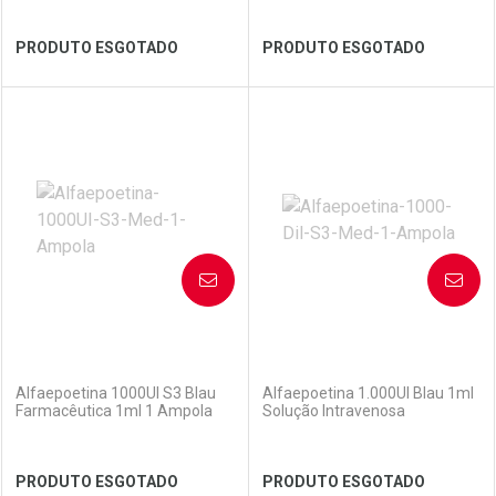
Ver Desconto Convênio
Ver Desconto Convênio
PRODUTO ESGOTADO
PRODUTO ESGOTADO
FECHAR
FECHAR
FEC
FEC
Laboratório
Por Menos
Laboratório
Por Menos
AVISE-ME
AVISE-ME
(0)
(0)
Alfaepoetina 1000UI S3 Blau
Alfaepoetina 1.000UI Blau 1ml
Farmacêutica 1ml 1 Ampola
Solução Intravenosa
Ver Desconto Convênio
Ver Desconto Convênio
PRODUTO ESGOTADO
PRODUTO ESGOTADO