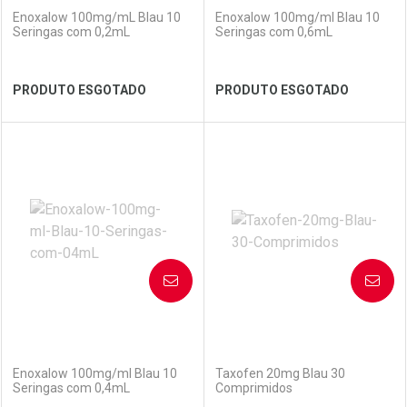
Enoxalow 100mg/mL Blau 10
Enoxalow 100mg/ml Blau 10
Seringas com 0,2mL
Seringas com 0,6mL
PRODUTO ESGOTADO
PRODUTO ESGOTADO
Ver Desconto Convênio
FECHAR
FECHAR
FEC
FEC
Laboratório
Por Menos
Laboratório
Por Menos
AVISE-ME
AVISE-ME
(0)
(0)
Enoxalow 100mg/ml Blau 10
Taxofen 20mg Blau 30
Seringas com 0,4mL
Comprimidos