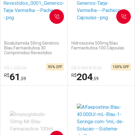
SOLICITAR
SOLICITAR
(0)
(0)
Bicalutamida 50mg Genérico
Hidroxiureia 500mg Blau
Blau Farmacêutica 30
Farmacêutica 100 Cápsulas
Comprimidos Revestidos
95% OFF
100% OFF
R$ 1.205,48
R$ 9.999.876,00
Ver Desconto Convênio
61
204
R$
R$
,59
,59
FECHAR
FECHAR
FEC
FEC
Laboratório
Por Menos
Laboratório
Por Menos