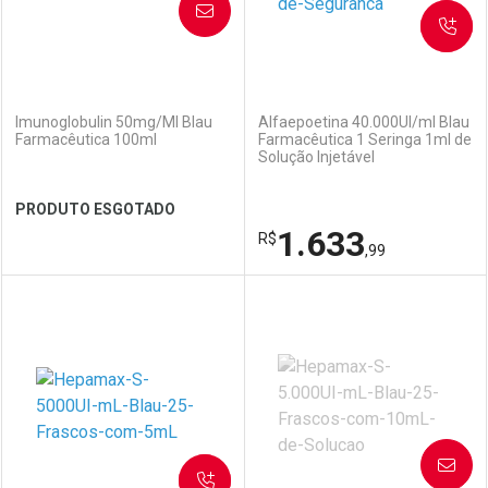
AVISE-ME
SOLICITAR
(0)
(0)
Imunoglobulin 50mg/Ml Blau
Alfaepoetina 40.000UI/ml Blau
Farmacêutica 100ml
Farmacêutica 1 Seringa 1ml de
Solução Injetável
PRODUTO ESGOTADO
1.633
R$
,99
FECHAR
FECHAR
FEC
FEC
Laboratório
Por Menos
Laboratório
Por Menos
AVISE-ME
SOLICITAR