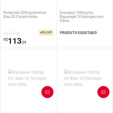
(0)
(0)
Flutamida 250mg Genérico
Enoxalow 100mg/mL
Blau 20 Comprimidos
Blausiegel 10 Seringas com
0,8mL
49% OFF
PRODUTO ESGOTADO
R$ 223,58
Ver Desconto Convênio
113
R$
,59
FECHAR
FECHAR
FEC
FEC
Laboratório
Por Menos
Laboratório
Por Menos
AVISE-ME
AVISE-ME
(0)
(0)