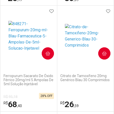
ADICIONAR AOS FAVORITOS
ADI
FECHAR
FECHAR
F
F
Laboratório
Por Menos
Laboratório
Por Menos
COMPRAR
COMPRAR
(0)
(0)
Ferropurum Sacarato De Óxido
Citrato de Tamoxifeno 20mg
Férrico 20mg/ml 5 Ampolas De
Genérico Blau 30 Comprimidos
5ml Solução Injetável
Ativar Desconto
Ativar Desconto
28% OFF
R$ 95,18
Comprar sem Desconto
Comprar sem Desconto
68
26
R$
Comprar sem Desconto
R$
Comprar sem Desconto
Por R$ 25,99/cada
Por R$ 30,59/cada
,40
,59
Por R$ 25,99/cada
Por R$ 30,59/cada