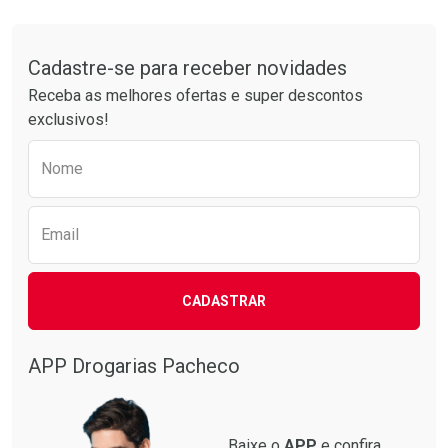
FECHAR
FECHAR
FEC
FEC
Tudo sobre a Drogarias Pacheco
Cadastre-se para receber novidades
Laboratório
Por Menos
Laboratório
Por Menos
Receba as melhores ofertas e super descontos
exclusivos!
Preencha o formulário abaixo para receber 
Nome
Email
CADASTRAR
APP Drogarias Pacheco
Ver Desconto Convênio
Baixe o
APP
e confira