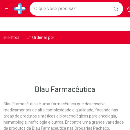
Drogarias Pacheco
Menu
Ac
Ir direto para a home
O que você precisa?
BAIXE
Baixe nosso APP e aproveite Ofertas Exclusivas!
BUSC
O AP
Navegue pela página
Ir direto para o conteúdo
Faça a sua busca
Ir direto para a busca
Ir direto para a conta
Ir direto para a ajuda
Âncoras
Breadcrumb
Filtros
Ordenar por
Drogarias Pacheco
Blau Farmacêutica
Ir direto para a notificações
Ir direto para o carrinho
Ir direto para o menu
Blau Farmacêutica
Blau Farmacêutica é uma farmacêutica que desenvolve
medicamentos de alta complexidade e qualidade, focando nas
áreas de produtos sintéticos e biotecnológicos para oncologia,
hematologia, nefrologia e outros. Encontre uma grande variedade
de produtos da Blau Farmacêutica nas Drogarias Pacheco.