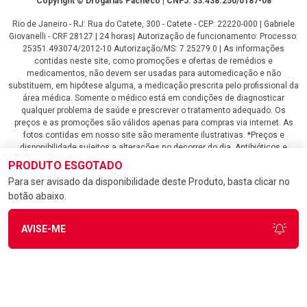
Copyright © Drogarias Pacheco | CNPJ: 33.438.250/0187-08
Rio de Janeiro - RJ: Rua do Catete, 300 - Catete - CEP: 22220-000 | Gabriele
Giovanelli - CRF 28127 | 24 horas| Autorização de funcionamento: Processo:
25351.493074/2012-10 Autorização/MS: 7.25279.0 | As informações
contidas neste site, como promoções e ofertas de remédios e
medicamentos, não devem ser usadas para automedicação e não
substituem, em hipótese alguma, a medicação prescrita pelo profissional da
área médica. Somente o médico está em condições de diagnosticar
qualquer problema de saúde e prescrever o tratamento adequado. Os
preços e as promoções são válidos apenas para compras via internet. As
fotos contidas em nosso site são meramente ilustrativas. *Preços e
disponibilidade sujeitos a alterações no decorrer do dia. Antibióticos e
antimicrobianos vendas apenas em lojas físicas ou televendas. Portaria nº
PRODUTO ESGOTADO
344 - 01/02/1999 - Ministério da Saúde. Horário de funcionamento Central
Para ser avisado da disponibilidade deste Produto, basta clicar no
de Vendas e Atendimento ao Cliente 4020 4404 ou 0800 282 10 10 de
botão abaixo.
domingo a domingo das 08h00 às 20h00.
LGPD Aceite os Cookies
AVISE-ME