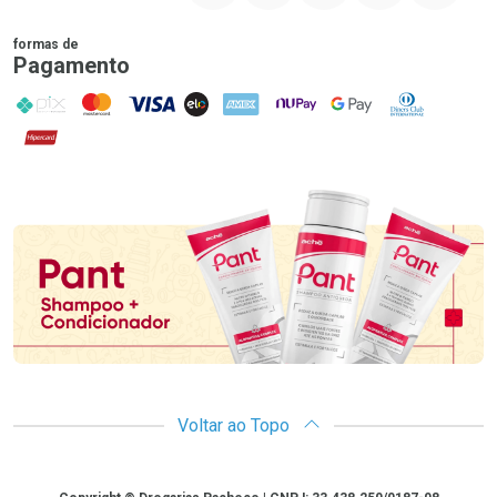
formas de
Pagamento
PIX
MasterCard
VISA
ELO
AMEX
NuPay
Google Pay
Diners Club
Hipercard
Promoção em Destaque
Voltar ao Topo
Copyright