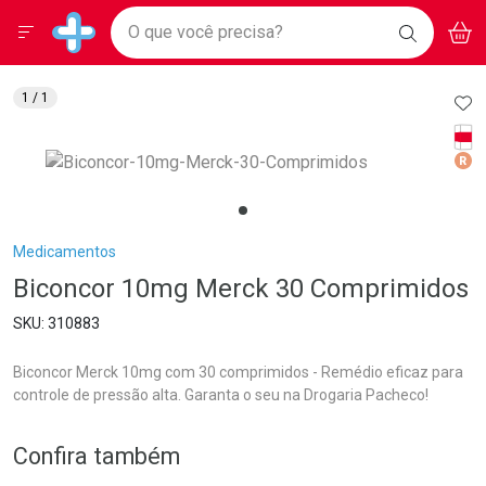
Drogarias Pacheco
Menu
Aces
Ir direto para a home
O que você precisa?
BAIXE
V
i
Baixe nosso APP e aproveite Ofertas Exclusivas!
BUSCAR
O APP
Navegue pela página
Ir direto para o conteúdo
Faça a sua busca
Ir direto para a busca
Ir direto para a conta
AD
1
/ 1
Ir direto para a ajuda
Tarj
Ir direto para a notificações
Med
Ir direto para o carrinho
Ir direto para o menu
Breadcrumb
Medicamentos
Biconcor 10mg Merck 30 Comprimidos
310883
Biconcor Merck 10mg com 30 comprimidos - Remédio eficaz para
controle de pressão alta. Garanta o seu na Drogaria Pacheco!
Confira também