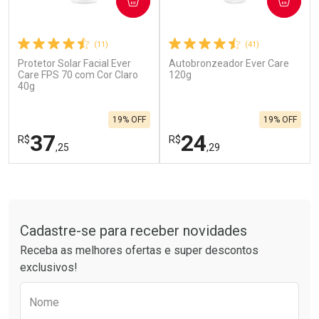
COMPRAR
COMPRAR
(11)
(41)
Protetor Solar Facial Ever
Autobronzeador Ever Care
Ativar Desconto
Ativar Desconto
Care FPS 70 com Cor Claro
120g
40g
Comprar sem Desconto
Comprar sem Desconto
Por R$ 664,02/cada
Por R$ 28,70/cada
Comprar sem Desconto
Comprar sem Desconto
19% OFF
19% OFF
Por R$ 664,02/cada
Por R$ 28,70/cada
37
24
R$
R$
,25
,29
FECHAR
F
FECHAR
F
Tudo sobre a Drogarias Pacheco
Laboratório
Laboratório
Por Menos
Por Menos
Cadastre-se para receber novidades
Receba as melhores ofertas e super descontos
exclusivos!
Preencha o formulário abaixo para receber 
Nome