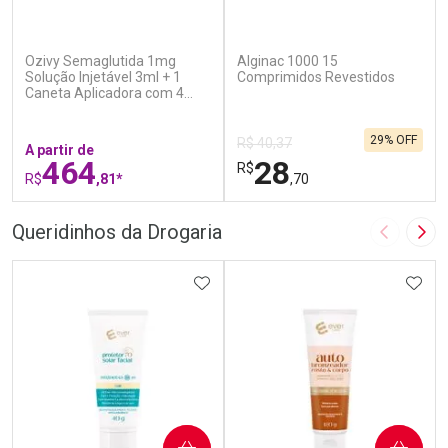
(5)
(4)
Ozivy Semaglutida 1mg
Alginac 1000 15
Solução Injetável 3ml + 1
Comprimidos Revestidos
Caneta Aplicadora com 4
Agulhas
29% OFF
R$ 40,37
A partir de
464
28
R$
R$
,81*
,70
FECHAR
F
FECHAR
F
Queridinhos da Drogaria
Imagem A
Pró
Laboratório
Laboratório
Por Menos
ADICIONAR AOS FAVORITOS
Por Menos
ADIC