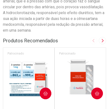
arterial, que é a pressão com que o coração faz o sangue
circular por dentro das artérias, pois provoca vasodilatação.
A hidroclorotiazida, responsável pelo efeito diurético, tem a
sua ação iniciada a partir de duas horas e a olmesartana
medoxomila, responsável pela redução da pressão arterial,
em uma semana.
Produtos Recomendados
Imagem A
Pró
Patrocinado
Patrocinado
COMPRAR
COMPRAR
(5)
(7)