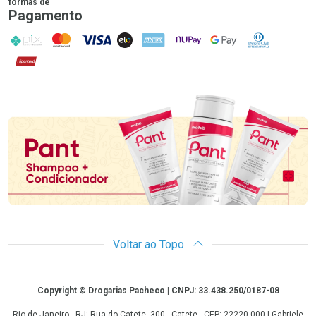
formas de
Pagamento
PIX
MasterCard
VISA
ELO
AMEX
NuPay
Google Pay
Diners Club
Hipercard
Promoção em Destaque
Voltar ao Topo
Copyright
Copyright © Drogarias Pacheco | CNPJ: 33.438.250/0187-08
Rio de Janeiro - RJ: Rua do Catete, 300 - Catete - CEP: 22220-000 | Gabriele