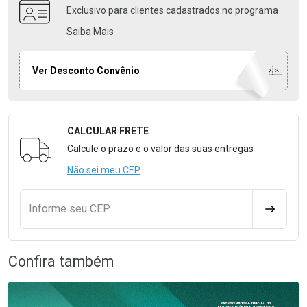
Exclusivo para clientes cadastrados no programa
Saiba Mais
Ver Desconto Convênio
CALCULAR FRETE
Formulário para Calcular o Frete
Calcule o prazo e o valor das suas entregas
Não sei meu CEP
Informe seu CEP
CALCULA
Confira também