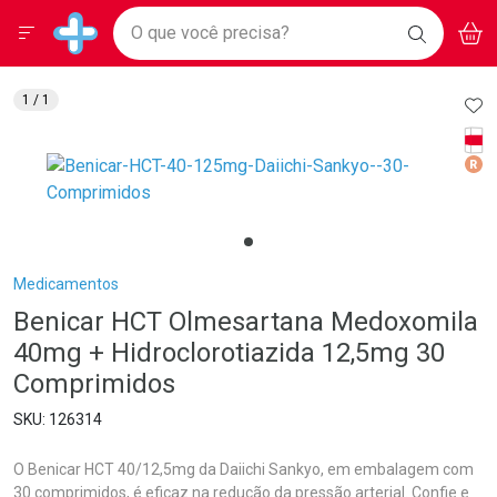
Drogarias Pacheco
Menu
Aces
Ir direto para a home
O que você precisa?
BAIXE
V
i
Baixe nosso APP e aproveite Ofertas Exclusivas!
BUSCAR
O APP
Navegue pela página
Ir direto para o conteúdo
Faça a sua busca
Ir direto para a busca
Ir direto para a conta
AD
1
/ 1
Ir direto para a ajuda
Tarj
Ir direto para a notificações
Med
Ir direto para o carrinho
Ir direto para o menu
Breadcrumb
Medicamentos
Benicar HCT Olmesartana Medoxomila
40mg + Hidroclorotiazida 12,5mg 30
Comprimidos
126314
O Benicar HCT 40/12,5mg da Daiichi Sankyo, em embalagem com
30 comprimidos, é eficaz na redução da pressão arterial. Confie e