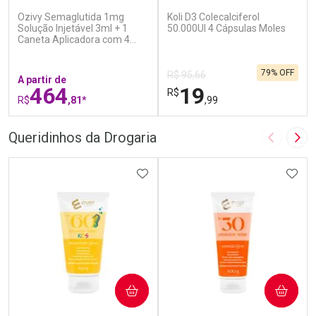
Ozivy Semaglutida 1mg
Koli D3 Colecalciferol
Solução Injetável 3ml + 1
50.000UI 4 Cápsulas Moles
Caneta Aplicadora com 4
Agulhas
79% OFF
R$ 95,66
A partir de
464
19
R$
R$
,81*
,99
FECHAR
F
FECHAR
F
Queridinhos da Drogaria
Imagem A
Pró
Laboratório
Laboratório
Por Menos
ADICIONAR AOS FAVORITOS
Por Menos
ADIC
COMPRAR
COMPRAR