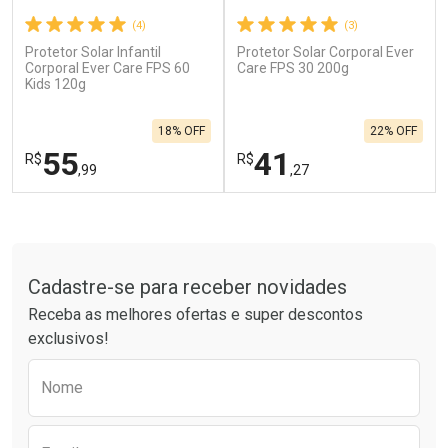
(4)
(3)
Protetor Solar Infantil
Protetor Solar Corporal Ever
Ativar Desconto
Ativar Desconto
Corporal Ever Care FPS 60
Care FPS 30 200g
Kids 120g
Comprar sem Desconto
Comprar sem Desconto
Por R$ 664,02/cada
Por R$ 19,99/cada
Comprar sem Desconto
Comprar sem Desconto
18% OFF
22% OFF
Por R$ 664,02/cada
Por R$ 19,99/cada
55
41
R$
R$
,99
,27
FECHAR
F
FECHAR
F
Tudo sobre a Drogarias Pacheco
Laboratório
Laboratório
Por Menos
Por Menos
Cadastre-se para receber novidades
Receba as melhores ofertas e super descontos
exclusivos!
Preencha o formulário abaixo para receber 
Nome