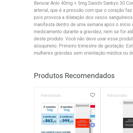
Benicar Anlo 40mg + 5mg Daiichi Sankyo 30 Co
arterial, que é a pressão com que o coração faz 
pois provoca a dilatação dos vasos sanguíneos.
manifesta dentro de uma semana após o início 
medicamento durante a gravidez, nem se for al
deste produto. Você não deve usar esse produto
alisquireno. Primeiro trimestre de gestação: E
mulheres grávidas sem orientação médica ou do 
Produtos Recomendados
ADICIONAR AOS 
Patrocinado
Patrocinado
Tarja Vermelha
Medicamento Refrig
Medicamento Simila