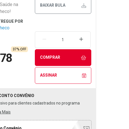
 Saúde na
BAIXAR BULA
heco!
checo
REMOVER UMA UNIDADE
AUMENTAR UMA UNIDA
37% OFF
,78
COMPRAR
ASSINAR
CONTO
CONVÊNIO
usivo para clientes cadastrados no programa
a Mais
o Convênio