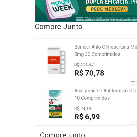
Compre Junto
Benicar Anlo Olmesartana Me
5mg 30 Comprimidos
R$ 111,47
R$ 70,78
Analgésico e Antitérmico Di
10 Comprimidos
R$ 24,19
R$ 6,99
Compre junto