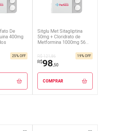
(2)
(1)
lfato De
Sitglu Met Sitagliptina
Bexai Diclof
quina 400mg
50mg + Cloridrato de
10 Cápsulas 
dos
Metformina 1000mg 56
Comprimidos Revestidos
25% OFF
19% OFF
R$ 121,86
R$ 71,04
98
62
R$
R$
,50
,79
COMPRAR
COMPRAR
FECHAR
FECHAR
FECHAR
FECHAR
rio
Laboratório
Laborató
os
Por Menos
Por Men