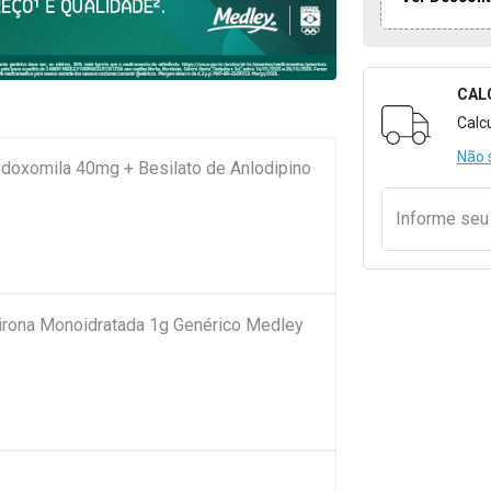
CAL
Formulári
Calc
Não 
doxomila 40mg + Besilato de Anlodipino
Informe se
pirona Monoidratada 1g Genérico Medley