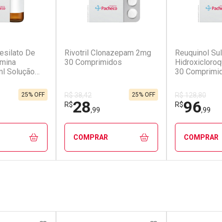
(0)
(1)
esilato De
Rivotril Clonazepam 2mg
Reuquinol Su
amina
30 Comprimidos
Hidroxicloro
l Solução
30 Comprimi
25% OFF
25% OFF
R$ 38,42
R$ 128,80
28
96
R$
R$
,99
,99
COMPRAR
COMPRAR
FECHAR
FECHAR
FECHAR
FECHAR
rio
Laboratório
Laborató
os
Por Menos
Por Men