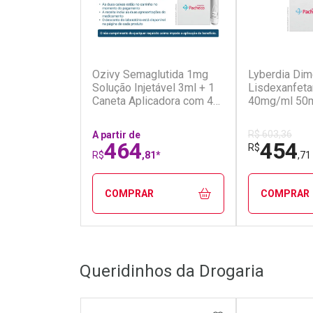
(7)
Ozivy Semaglutida 1mg
Lyberdia Dim
Solução Injetável 3ml + 1
Lisdexanfet
Caneta Aplicadora com 4
40mg/ml 50m
Agulhas
Gotas
R$ 603,36
A partir de
464
454
R$
R$
,81*
,71
COMPRAR
COMPRAR
FECHAR
FECHAR
Queridinhos da Drogaria
Laboratório
Laborató
Por Menos
Por Men