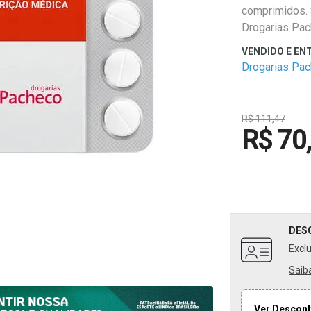
comprimidos.
Drogarias Pac
Drogarias Pa
R$ 111,47
R$ 70
DES
Excl
Saib
Ver Descont