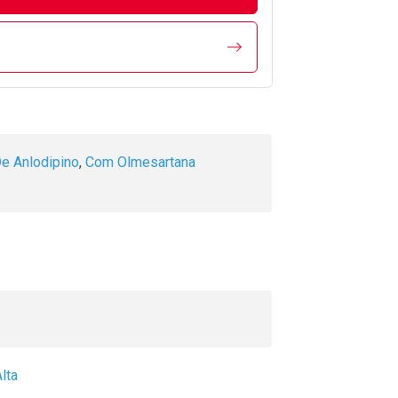
e Anlodipino
,
Com Olmesartana
lta