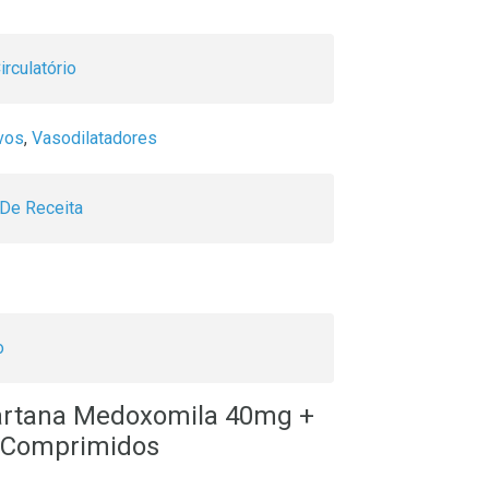
rculatório
ivos
,
Vasodilatadores
De Receita
o
sartana Medoxomila 40mg +
0 Comprimidos