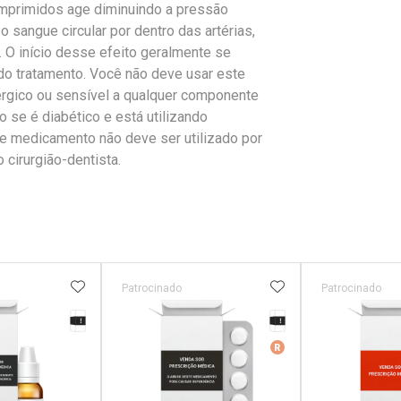
mprimidos age diminuindo a pressão
o sangue circular por dentro das artérias,
 O início desse efeito geralmente se
do tratamento. Você não deve usar este
érgico ou sensível a qualquer componente
 se é diabético e está utilizando
ste medicamento não deve ser utilizado por
cirurgião-dentista.
FAVORITOS
ADICIONAR AOS FAVORITOS
ADICIONAR AOS 
Patrocinado
Patrocinado
Tarja Preta
Tarja Preta
erado
Medicamento De Ref
r