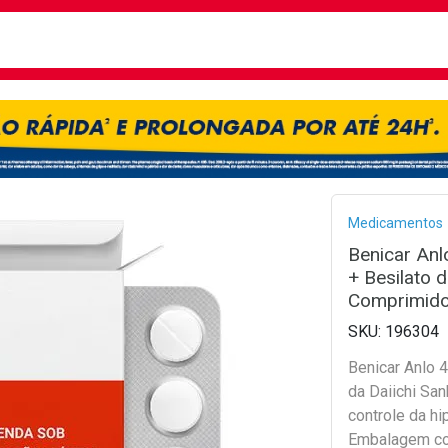
busca
isa?
Bread
Medicamentos
Benicar An
+ Besilato 
Comprimid
196304
Benicar Anlo 
da Daiichi San
controle da hi
Embalagem c