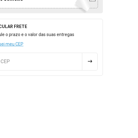
CULAR FRETE
o para Calcular o Frete
ule o prazo e o valor das suas entregas
sei meu CEP
u CEP
CALCULAR FRETE