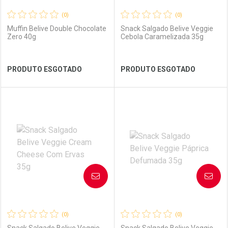
(0)
(0)
Muffin Belive Double Chocolate
Snack Salgado Belive Veggie
Zero 40g
Cebola Caramelizada 35g
Ver Desconto Convênio
Ver Desconto Convênio
PRODUTO ESGOTADO
PRODUTO ESGOTADO
FECHAR
FECHAR
FEC
FEC
Laboratório
Por Menos
Laboratório
Por Menos
AVISE-ME
AVISE-ME
(0)
(0)