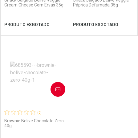
Snack Salgado Belive Veggie
Snack Salgado Belive Veggie
Cream Cheese Com Ervas 35g
Páprica Defumada 35g
Ver Desconto Convênio
Ver Desconto Convênio
PRODUTO ESGOTADO
PRODUTO ESGOTADO
FECHAR
FECHAR
FEC
FEC
Laboratório
Por Menos
Laboratório
Por Menos
AVISE-ME
(0)
Brownie Belive Chocolate Zero
40g