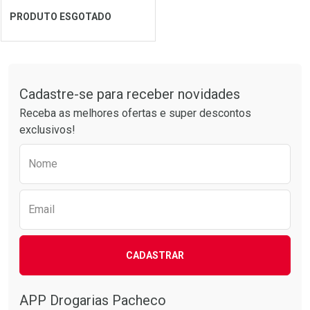
Ver Desconto Convênio
Ver Desconto Convênio
PRODUTO ESGOTADO
FECHAR
FECHAR
Tudo sobre a Drogarias Pacheco
Cadastre-se para receber novidades
Laboratório
Por Menos
Receba as melhores ofertas e super descontos
exclusivos!
Preencha o formulário abaixo para receber 
Nome
Email
CADASTRAR
Ver Desconto Convênio
APP Drogarias Pacheco