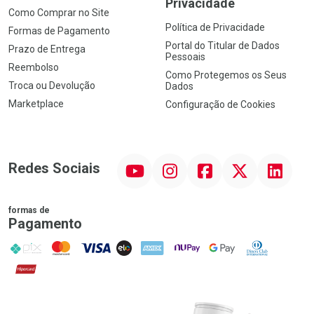
Privacidade
Como Comprar no Site
Política de Privacidade
Formas de Pagamento
Portal do Titular de Dados
Prazo de Entrega
Pessoais
Reembolso
Como Protegemos os Seus
Troca ou Devolução
Dados
Marketplace
Configuração de Cookies
YouTube
Instagram
Facebook
Twitter
Linkedin
Redes Sociais
formas de
Pagamento
PIX
MasterCard
VISA
ELO
AMEX
NuPay
Google Pay
Diners Club
Hipercard
Promoção em Destaque