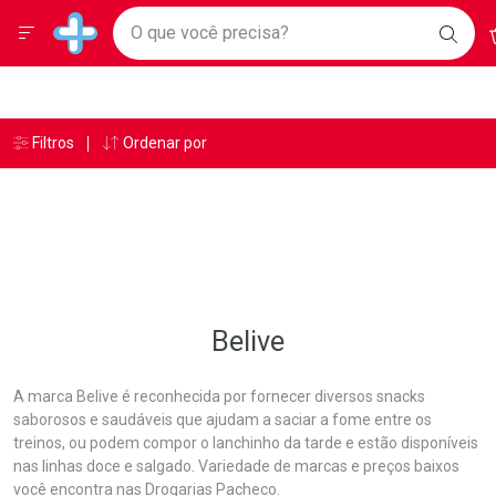
Drogarias Pacheco
Menu
A
Ir direto para a home
O que você precisa?
BAIX
Baixe nosso APP e aproveite Ofertas Exclusivas!
BUSC
O AP
Navegue pela página
Ir direto para o conteúdo
Faça a sua busca
Ir direto para a busca
Ir direto para a conta
Ir direto para a ajuda
Âncoras
Breadcrumb
Filtros
Ordenar por
Drogarias Pacheco
Belive
Ir direto para a notificações
Ir direto para o carrinho
Ir direto para o menu
Belive
A marca Belive é reconhecida por fornecer diversos snacks
saborosos e saudáveis que ajudam a saciar a fome entre os
treinos, ou podem compor o lanchinho da tarde e estão disponíveis
nas linhas doce e salgado. Variedade de marcas e preços baixos
você encontra nas Drogarias Pacheco.