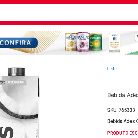
busca
isa?
Bread
Leite
Bebida Ades
765333
Bebida Ades C
PRODUTO ES