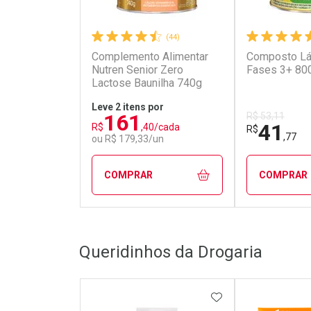
(44)
Complemento Alimentar
Composto Lá
Nutren Senior Zero
Fases 3+ 80
Lactose Baunilha 740g
Leve 2 itens por
161
R$ 53,11
41
R$
,40/cada
R$
,77
ou R$ 179,33/un
COMPRAR
COMPRAR
FECHAR
FECHAR
Queridinhos da Drogaria
Laboratório
Laborató
Por Menos
Por Men
ADICIONAR AOS 