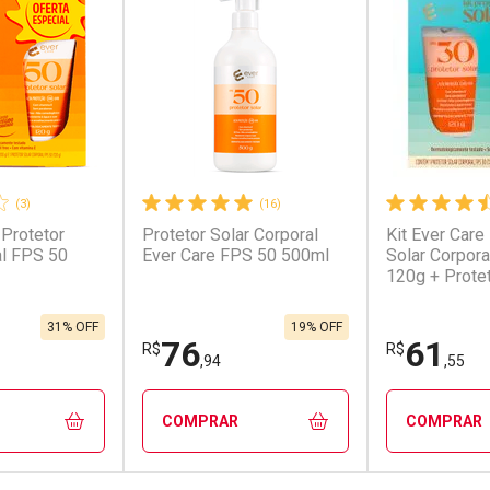
(3)
(16)
 Protetor
Protetor Solar Corporal
Kit Ever Care
conto
Ativar Desconto
Ativar Desc
al FPS 50
Ever Care FPS 50 500ml
Solar Corpor
120g + Protet
FPS60 120g
em Desconto
Comprar sem Desconto
Comprar s
em Desconto
Comprar sem Desconto
Comprar s
7/cada
Por R$ 92,11/cada
Por R$ 47,5
7/cada
Por R$ 92,11/cada
Por R$ 47,5
31% OFF
19% OFF
76
61
R$
R$
,94
,55
COMPRAR
COMPRAR