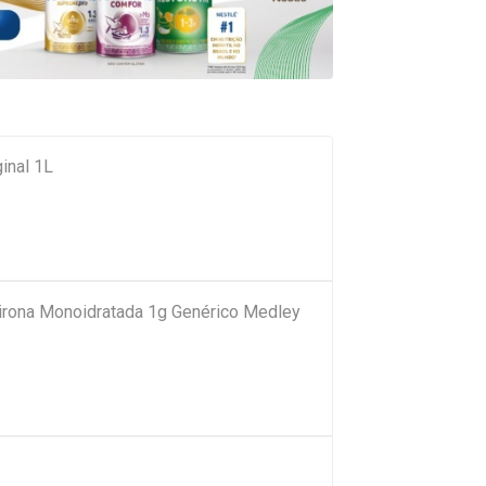
inal 1L
pirona Monoidratada 1g Genérico Medley