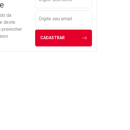
e
ado da
Digite seu email
de deste
a preencher
aixo.
CADASTRAR