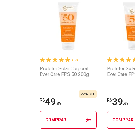
(13)
Protetor Solar Corporal
Protetor Sola
Ativar Desconto
Ativar Des
Ever Care FPS 50 200g
Ever Care FP
Comprar sem Desconto
Comprar s
Comprar sem Desconto
Comprar s
Por R$ 77,71/cada
Por R$ 72,3
Por R$ 77,71/cada
Por R$ 72,3
22% OFF
49
39
R$
R$
,89
,99
COMPRAR
COMPRAR