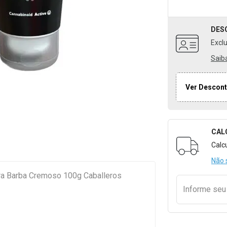
DES
Excl
Saib
Ver Descont
CAL
Formulári
Calc
Não 
ra Barba Cremoso 100g Caballeros
Informe se