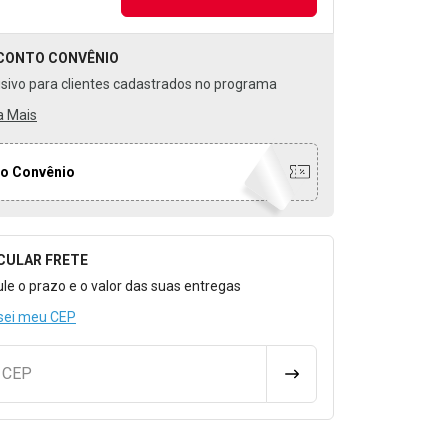
CONTO
CONVÊNIO
usivo para clientes cadastrados no programa
a Mais
o Convênio
CULAR FRETE
o para Calcular o Frete
ule o prazo e o valor das suas entregas
sei meu CEP
u CEP
CALCULAR FRETE