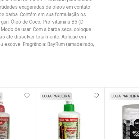
antidades exageradas de óleos em contato
de barba. Contém em sua formulação os
rgan, Óleo de Coco, Pró-vitamina B5 (D-
A. Modo de usar: Com a barba seca, coloque
s até dissolver totalmente. Aplique em
ou escove. Fragrância: BayRum (amadeirado,
FAVORITOS
ADICIONAR AOS FAVORITOS
ADICIONAR AOS 
A
LOJA PARCEIRA
LOJA PARCEIRA