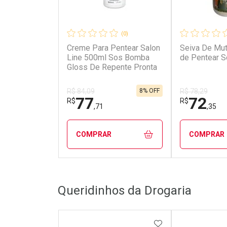
(0)
Creme Para Pentear Salon
Seiva De Mu
Line 500ml Sos Bomba
de Pentear 
Gloss De Repente Pronta
8% OFF
R$ 84,09
R$ 78,29
77
72
R$
R$
,71
,35
COMPRAR
COMPRAR
FECHAR
FECHAR
Queridinhos da Drogaria
Laboratório
Laborató
Por Menos
Por Men
ADICIONAR AOS 