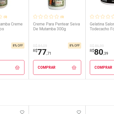
(0)
(0)
tamba Creme
Creme Para Pentear Seiva
Gelatina Salo
Sos
De Mutamba 300g
Todecacho Fo
8% OFF
8% OFF
R$ 84,09
R$ 86,99
77
80
R$
R$
,71
,39
COMPRAR
COMPRAR
FECHAR
FECHAR
FECHAR
FECHAR
rio
Laboratório
Laborató
os
Por Menos
Por Men
FAVORITOS
ADICIONAR AOS FAVORITOS
ADICIONAR AOS 