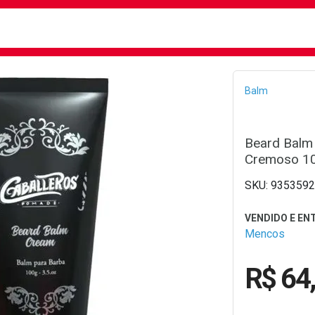
busca
isa?
Bread
Balm
Beard Balm
Cremoso 10
9353592
Mencos
R$ 64