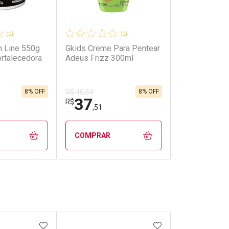
(0)
(0)
n Line 550g
Gkids Creme Para Pentear
rtalecedora
Adeus Frizz 300ml
8% OFF
8% OFF
R$ 40,59
37
R$
,51
COMPRAR
FECHAR
FECHAR
FECHAR
FECHAR
rio
Laboratório
os
Por Menos
FAVORITOS
ADICIONAR AOS FAVORITOS
ADICIONAR AOS 