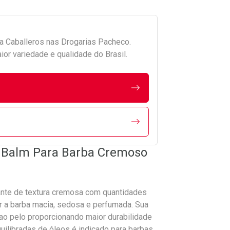
da
Caballeros
nas Drogarias Pacheco.
r variedade e qualidade do Brasil.
- Balm Para Barba Cremoso
ante de textura cremosa com quantidades
ar a barba macia, sedosa e perfumada. Sua
 ao pelo proporcionando maior durabilidade
uilibradas de óleos é indicado para barbas