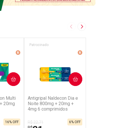
Imagem Anterior
Próxima Imagem
Patrocinado
Patrocinado
ência
Medicamento De Referência
Medicamento De Referên
PRAR
COMPRAR
COMP
2)
(90)
(20)
on Multi
Antigripal Naldecon Dia e
Antigripal Naldecon
 + 20mg
Noite 800mg + 20mg +
400mg + 400mg +
4mg 6 comprimidos
Comprimidos
16% OFF
R$ 22,71
6% OFF
R$ 12,68
R$
R$