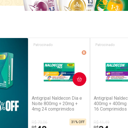
Patrocinado
Patrocinado
Medicamento De Refer
COMPRAR
COM
(45)
(5
Antigripal Naldecon Dia e
Antigripal Naldec
Noite 800mg + 20mg +
400mg + 400mg
4mg 24 comprimidos
16 Comprimidos
R$ 70,06
31% OFF
R$ 41,49
R$
R$