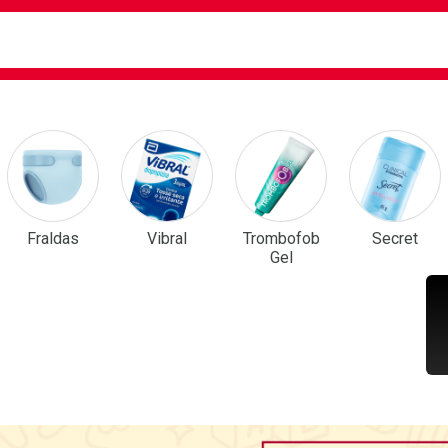
ca
isa?
em Destaque
Fraldas
Vibral
Trombofob
Secret
Gel