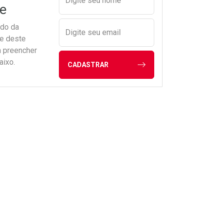
Digite seu nome
e
ado da
Digite seu email
de deste
a preencher
aixo.
CADASTRAR