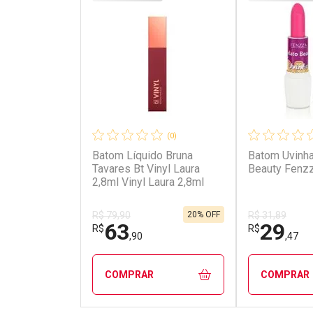
(0)
Batom Líquido Bruna
Batom Uvinha
Tavares Bt Vinyl Laura
Beauty Fenz
2,8ml Vinyl Laura 2,8ml
20% OFF
R$ 79,90
R$ 31,89
63
29
R$
R$
,90
,47
COMPRAR
COMPRAR