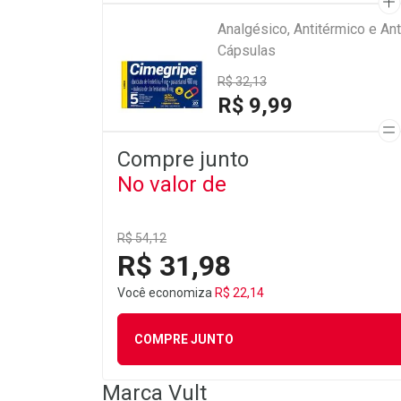
Analgésico, Antitérmico e A
Cápsulas
R$ 32,13
R$ 9,99
Compre junto
No valor de
R$ 54,12
R$ 31,98
Você economiza
R$ 22,14
COMPRE JUNTO
Marca
Vult