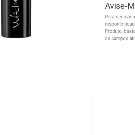
Avise-M
Para ser avis
disponibilida
Produto, bast
os campos ab