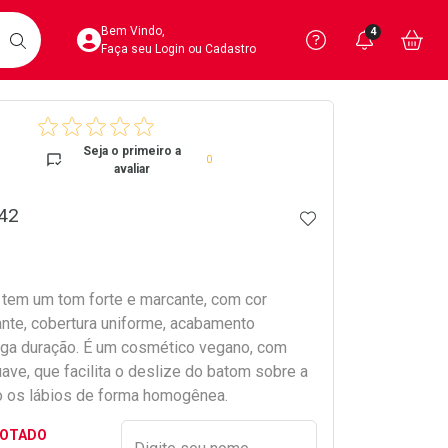
Acesse sua Conta
Precisa de 
Notific
Aces
Bem Vindo,
4
Você po
notifica
Vo
it
BUSCAR
Ver Recursos 
Faça seu Login ou Cadastro
crumb
Atendimento ao 
Seja o primeiro a
0
avaliar
Central de Ajud
 42
ADICIONAR AOS 
Televendas
4020-4404
 tem um tom forte e marcante, com cor
ante, cobertura uniforme, acabamento
ga duração. É um cosmético vegano, com
ave, que facilita o deslize do batom sobre a
do os lábios de forma homogênea.
Preencher nome e email para s
GOTADO