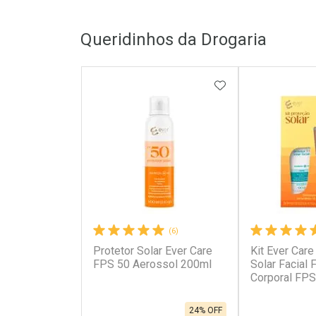
FECHAR
FECHAR
Queridinhos da Drogaria
Laboratório
Laborató
Por Menos
Por Men
ADICIONAR AOS 
(6)
Protetor Solar Ever Care
Kit Ever Care
Ativar Desconto
Ativar Des
FPS 50 Aerossol 200ml
Solar Facial
Corporal FPS
Comprar sem Desconto
Comprar s
Comprar sem Desconto
Comprar s
Por R$ 63,90/cada
Por R$ 29,4
Por R$ 63,90/cada
Por R$ 29,4
24% OFF