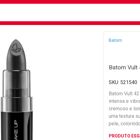
busca
isa?
Bread
Batom
Batom Vult
521540
Batom Vult 42
intensa e vibr
cremoso e lon
uma textura su
pele, colorin
PRODUTO ES