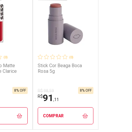
(0)
(0)
o Matte
Stick Cor Beaga Boca
e Clarice
Rosa 5g
8% OFF
8% OFF
R$ 98,59
91
R$
,11
COMPRAR