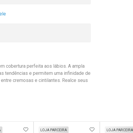
ele
m cobertura perfeita aos lábios. A ampla
as tendências e permitem uma infinidade de
entre cremosas e cintilantes. Realce seus
FAVORITOS
ADICIONAR AOS FAVORITOS
ADICIONAR AOS 
A
LOJA PARCEIRA
LOJA PARCEIRA