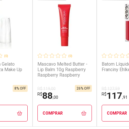
(0)
(0)
 Gelato
Mascavo Melted Butter -
Batom Líquid
za Make Up
Lip Balm 10g Raspberry
Franciny Ehlk
Raspberry Raspberry
8% OFF
26% OFF
R$ 119,00
R$ 127,59
88
117
R$
R$
,00
,91
COMPRAR
COMPRAR