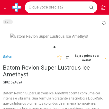
Drogarias Pacheco
Menu
Aces
Ir direto para a home
O que você precisa?
BAIXE
V
i
Baixe nosso APP e aproveite Ofertas Exclusivas!
BUSCAR
O APP
Navegue pela página
Ir direto para o conteúdo
Faça a sua busca
Ir direto para a busca
Ir direto para a conta
AD
1
/ 1
Ir direto para a ajuda
Ir direto para a notificações
Ir direto para o carrinho
Ir direto para o menu
Breadcrumb
Seja o primeiro a
Batom
0
avaliar
Batom Revlon Super Lustrous Ice
Amethyst
524824
Batom Revlon Super Lustrous Ice Amethyst conta com uma cor
intensa e vibrante. Sua fórmula hidratante e tecnologia LiquidSilk,
que distribui os pigmentos coloridos de maneira homogênea,
proporciona lábios mais macios, bonitos e saudáveis, com uma