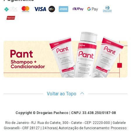
PIX
MasterCard
VISA
ELO
AMEX
NuPay
Google Pay
Diners Club
Hipercard
Promoção em Destaque
Voltar ao Topo
Copyright
Copyright © Drogarias Pacheco | CNPJ: 33.438.250/0187-08
Rio de Janeiro - RJ: Rua do Catete, 300 - Catete - CEP: 22220-000 | Gabriele
Giovanelli - CRF 28127 | 24 horas| Autorização de funcionamento: Processo: