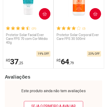
COMPRAR
COMPRAR
(21)
(2)
Protetor Solar Facial Ever
Protetor Solar Corporal Ever
Care FPS 70 com Cor Médio
Care FPS 30 500ml
40g
19% OFF
23% OFF
37
64
R$
R$
,25
,79
FECHAR
F
FECHAR
F
Avaliações
Laboratório
Laboratório
Por Menos
Por Menos
Este produto ainda não tem avaliações
SEJA O PRIMEIRO A AVALIAR