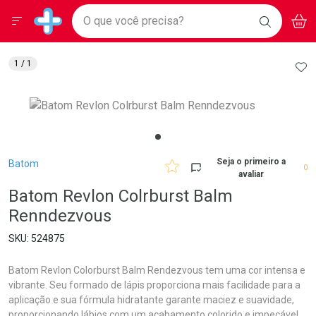
Drogarias Pacheco
Menu
Aces
Ir direto para a home
O que você precisa?
BAIXE
V
i
Baixe nosso APP e aproveite Ofertas Exclusivas!
BUSCAR
O APP
Navegue pela página
Ir direto para o conteúdo
Faça a sua busca
Ir direto para a busca
Ir direto para a conta
AD
1
/ 1
Ir direto para a ajuda
Ir direto para a notificações
Ir direto para o carrinho
Ir direto para o menu
Breadcrumb
Seja o primeiro a
Batom
0
avaliar
Batom Revlon Colrburst Balm
Renndezvous
524875
Batom Revlon Colorburst Balm Rendezvous tem uma cor intensa e
vibrante. Seu formado de lápis proporciona mais facilidade para a
aplicação e sua fórmula hidratante garante maciez e suavidade,
proporcionando lábios com um acabamento colorido e impecável.