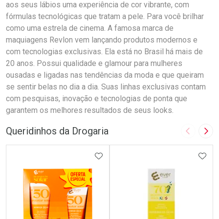
aos seus lábios uma experiência de cor vibrante, com
fórmulas tecnológicas que tratam a pele. Para você brilhar
como uma estrela de cinema. A famosa marca de
maquiagens Revlon vem lançando produtos modernos e
com tecnologias exclusivas. Ela está no Brasil há mais de
20 anos. Possui qualidade e glamour para mulheres
ousadas e ligadas nas tendências da moda e que queiram
se sentir belas no dia a dia. Suas linhas exclusivas contam
com pesquisas, inovação e tecnologias de ponta que
garantem os melhores resultados de seus looks.
Queridinhos da Drogaria
Imagem A
Pró
ADICIONAR AOS FAVORITOS
ADIC