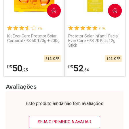
COMPRAR
COMPRAR
(3)
(10)
Kit Ever Care Protetor Solar
Protetor Solar Infantil Facial
Corporal FPS 50 120g + 200g
Ever Care FPS 70 Kids 12g
Stick
31% OFF
19% OFF
50
52
R$
R$
,25
,64
FECHAR
F
FECHAR
F
Avaliações
Laboratório
Laboratório
Por Menos
Por Menos
Este produto ainda não tem avaliações
SEJA O PRIMEIRO A AVALIAR