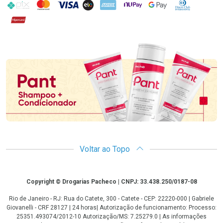
PIX
MasterCard
VISA
ELO
AMEX
NuPay
Google Pay
Diners Club
Hipercard
Promoção em Destaque
Voltar ao Topo
Copyright
Copyright © Drogarias Pacheco | CNPJ: 33.438.250/0187-08
Rio de Janeiro - RJ: Rua do Catete, 300 - Catete - CEP: 22220-000 | Gabriele
Giovanelli - CRF 28127 | 24 horas| Autorização de funcionamento: Processo:
25351.493074/2012-10 Autorização/MS: 7.25279.0 | As informações