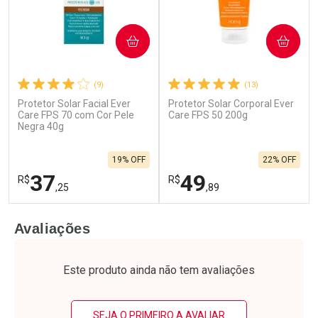
COMPRAR
COMPRAR
(9)
(13)
Protetor Solar Facial Ever
Protetor Solar Corporal Ever
Care FPS 70 com Cor Pele
Care FPS 50 200g
Negra 40g
19% OFF
22% OFF
37
49
R$
R$
,25
,89
FECHAR
F
FECHAR
F
Avaliações
Laboratório
Laboratório
Por Menos
Por Menos
Este produto ainda não tem avaliações
SEJA O PRIMEIRO A AVALIAR