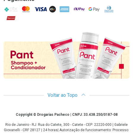
PIX
MasterCard
VISA
ELO
AMEX
NuPay
Google Pay
Diners Club
Hipercard
Promoção em Destaque
Voltar ao Topo
Copyright
Copyright © Drogarias Pacheco | CNPJ: 33.438.250/0187-08
Rio de Janeiro - RJ: Rua do Catete, 300 - Catete - CEP: 22220-000 | Gabriele
Giovanelli - CRF 28127 | 24 horas| Autorização de funcionamento: Processo: