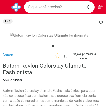
Drogarias Pacheco
Menu
Aces
Ir direto para a home
O que você precisa?
BAIXE
V
i
Baixe nosso APP e aproveite Ofertas Exclusivas!
BUSCAR
O APP
Navegue pela página
Ir direto para o conteúdo
Faça a sua busca
Ir direto para a busca
Ir direto para a conta
AD
1
/ 1
Ir direto para a ajuda
Ir direto para a notificações
Ir direto para o carrinho
Ir direto para o menu
Breadcrumb
Seja o primeiro a
Batom
0
avaliar
Batom Revlon Colorstay Ultimate
Fashionista
524948
Batom Revlon Colorstay Ultimate Fashionista é ideal para quem
não consegue ficar sem batom. Isso porque sua fórmula conta
com a ação de ingredientes como manteiga de karité e aloe vera
que hidratam os lábios e ainda mantém a cor perfeita por até 16