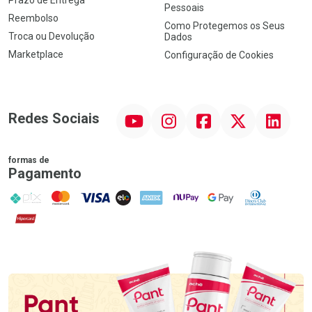
Pessoais
Reembolso
Como Protegemos os Seus
Troca ou Devolução
Dados
Marketplace
Configuração de Cookies
YouTube
Instagram
Facebook
Twitter
Linkedin
Redes Sociais
formas de
Pagamento
PIX
MasterCard
VISA
ELO
AMEX
NuPay
Google Pay
Diners Club
Hipercard
Promoção em Destaque