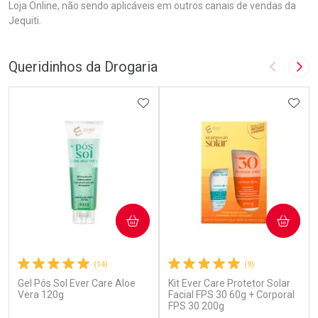
Loja Online, não sendo aplicáveis em outros canais de vendas da
Jequiti.
Queridinhos da Drogaria
Imagem A
Pró
ADICIONAR AOS FAVORITOS
ADIC
COMPRAR
COMPRAR
(14)
(9)
Gel Pós Sol Ever Care Aloe
Kit Ever Care Protetor Solar
Vera 120g
Facial FPS 30 60g + Corporal
FPS 30 200g