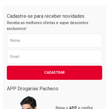
Comprar sem Desconto
Comprar sem Desconto
Tudo sobre a Drogarias Pacheco
Por R$ 25,27/cada
Por R$ 30,61/cada
Comprar sem Desconto
Comprar sem Desconto
Por R$ 25,27/cada
Por R$ 30,61/cada
Cadastre-se para receber novidades
Receba as melhores ofertas e super descontos
exclusivos!
Preencha o formulário abaixo para receber 
Nome
Email
CADASTRAR
APP Drogarias Pacheco
Baixe o
APP
e confira