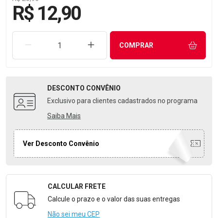
R$ 12,90
REMOVER UMA UNIDADE
AUMENTAR UMA UNIDADE
COMPRAR
DESCONTO
CONVÊNIO
Exclusivo para clientes cadastrados no programa
Saiba Mais
Ver Desconto Convênio
CALCULAR FRETE
Formulário para Calcular o Frete
Calcule o prazo e o valor das suas entregas
Não sei meu CEP