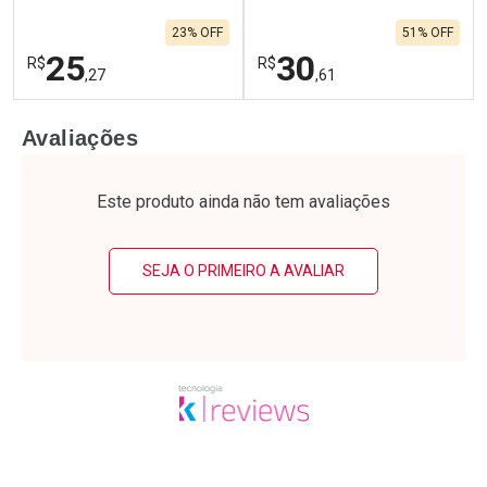
23% OFF
51% OFF
25
30
R$
R$
,27
,61
FECHAR
F
FECHAR
F
Avaliações
Laboratório
Laboratório
Por Menos
Por Menos
Este produto ainda não tem avaliações
SEJA O PRIMEIRO A AVALIAR
Ativar Desconto
Ativar Desconto