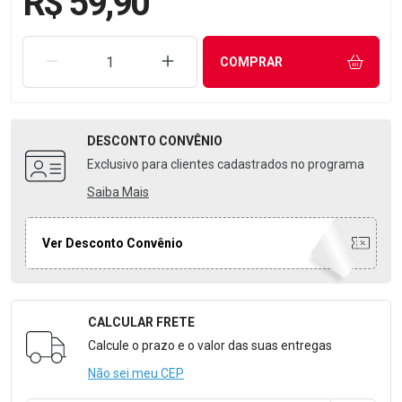
R$ 59,90
REMOVER UMA UNIDADE
AUMENTAR UMA UNIDADE
COMPRAR
DESCONTO
CONVÊNIO
Exclusivo para clientes cadastrados no programa
Saiba Mais
Ver Desconto Convênio
CALCULAR FRETE
Formulário para Calcular o Frete
Calcule o prazo e o valor das suas entregas
Não sei meu CEP