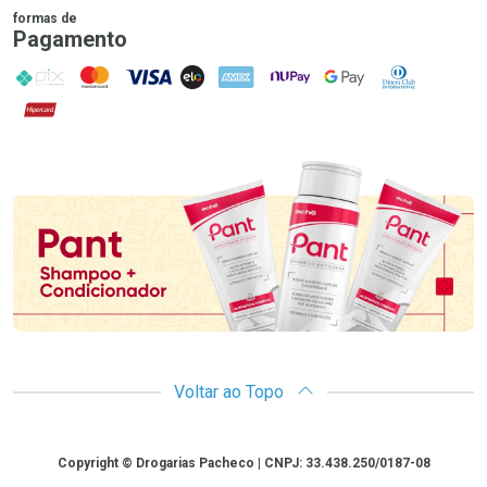
formas de
Pagamento
PIX
MasterCard
VISA
ELO
AMEX
NuPay
Google Pay
Diners Club
Hipercard
Promoção em Destaque
Voltar ao Topo
Copyright
Copyright © Drogarias Pacheco | CNPJ: 33.438.250/0187-08