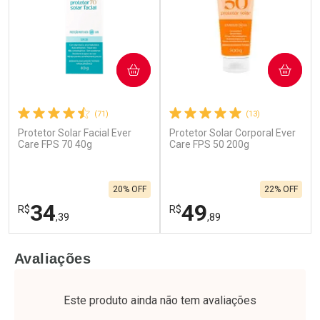
COMPRAR
COMPRAR
(71)
(13)
Protetor Solar Facial Ever
Protetor Solar Corporal Ever
Care FPS 70 40g
Care FPS 50 200g
20% OFF
22% OFF
34
49
R$
R$
,39
,89
FECHAR
F
FECHAR
F
Avaliações
Laboratório
Laboratório
Por Menos
Por Menos
Este produto ainda não tem avaliações