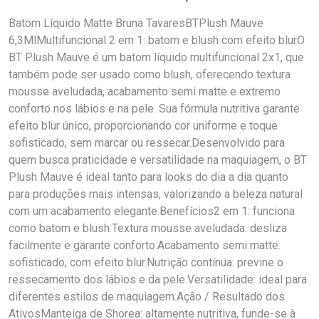
Batom Líquido Matte Bruna TavaresBTPlush Mauve
6,3MlMultifuncional 2 em 1: batom e blush com efeito blurO
BT Plush Mauve é um batom líquido multifuncional 2x1, que
também pode ser usado como blush, oferecendo textura
mousse aveludada, acabamento semi matte e extremo
conforto nos lábios e na pele. Sua fórmula nutritiva garante
efeito blur único, proporcionando cor uniforme e toque
sofisticado, sem marcar ou ressecar.Desenvolvido para
quem busca praticidade e versatilidade na maquiagem, o BT
Plush Mauve é ideal tanto para looks do dia a dia quanto
para produções mais intensas, valorizando a beleza natural
com um acabamento elegante.Benefícios2 em 1: funciona
como batom e blush.Textura mousse aveludada: desliza
facilmente e garante conforto.Acabamento semi matte:
sofisticado, com efeito blur.Nutrição contínua: previne o
ressecamento dos lábios e da pele.Versatilidade: ideal para
diferentes estilos de maquiagem.Ação / Resultado dos
AtivosManteiga de Shorea: altamente nutritiva, funde-se à