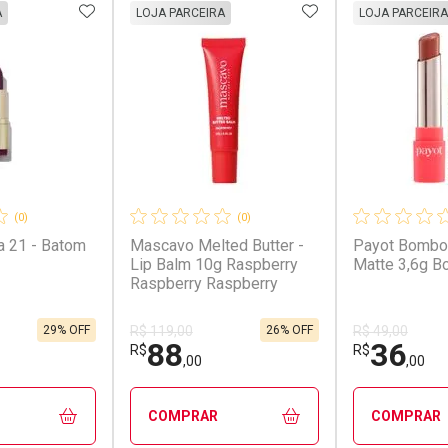
FAVORITOS
ADICIONAR AOS FAVORITOS
ADICIONAR AOS 
A
LOJA PARCEIRA
LOJA PARCEIRA
(0)
(0)
a 21 - Batom
Mascavo Melted Butter -
Payot Bombo
Lip Balm 10g Raspberry
Matte 3,6g 
Raspberry Raspberry
29% OFF
26% OFF
R$ 119,00
R$ 49,00
88
36
R$
R$
,00
,00
COMPRAR
COMPRAR