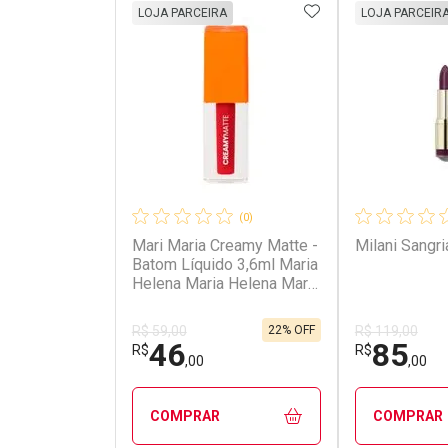
ADICIONAR AOS 
LOJA PARCEIRA
LOJA PARCEIR
(0)
Mari Maria Creamy Matte -
Milani Sangri
Batom Líquido 3,6ml Maria
Helena Maria Helena Maria
Helena
22% OFF
R$ 59,00
R$ 119,00
46
85
R$
R$
,00
,00
COMPRAR
COMPRAR