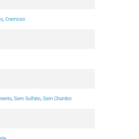
co
,
Cremoso
mento
,
Sem Sulfato
,
Sem Chumbo
e
ele