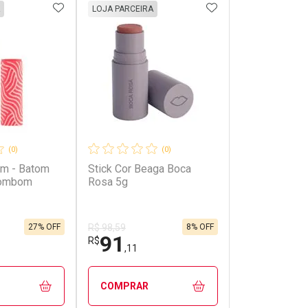
FAVORITOS
ADICIONAR AOS FAVORITOS
ADICIONAR AOS 
LOJA PARCEIRA
(0)
(0)
m - Batom
Stick Cor Beaga Boca
Bombom
Rosa 5g
27% OFF
8% OFF
R$ 98,59
91
R$
,11
COMPRAR