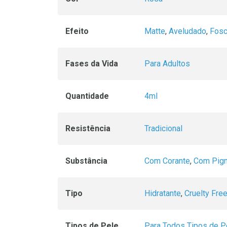
Efeito
Matte
,
Aveludado
,
Fos
Fases da Vida
Para Adultos
Quantidade
4ml
Resistência
Tradicional
Substância
Com Corante
,
Com Pig
Tipo
Hidratante
,
Cruelty Fre
Tipos de Pele
Para Todos Tipos de P