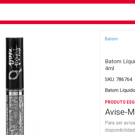
busca
isa?
Bread
Batom
Batom Líqui
4ml
786764
Batom Líquido
PRODUTO ES
Avise-M
Para ser avis
disponibilida