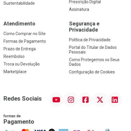
Prescrição Digital
Sustentabilidade
Assinatura
Atendimento
Segurança e
Privacidade
Como Comprar no Site
Política de Privacidade
Formas de Pagamento
Portal do Titular de Dados
Prazo de Entrega
Pessoais
Reembolso
Como Protegemos os Seus
Troca ou Devolução
Dados
Marketplace
Configuração de Cookies
YouTube
Instagram
Facebook
Twitter
Linkedin
Redes Sociais
formas de
Pagamento
PIX
MasterCard
VISA
ELO
AMEX
NuPay
Google Pay
Diners Club