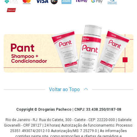
Hipercard
Promoção em Destaque
Voltar ao Topo
Copyright
Copyright © Drogarias Pacheco | CNPJ: 33.438.250/0187-08
Rio de Janeiro - RJ: Rua do Catete, 300 - Catete - CEP: 22220-000 | Gabriele
Giovanelli - CRF 28127 | 24 horas| Autorização de funcionamento: Processo:
25351.493074/2012-10 Autorização/MS: 7.25279.0 | As informações
contidas neste site, como promoções e ofertas de remédios e