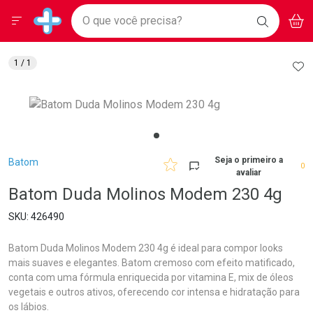
Drogarias Pacheco
Menu
Aces
Ir direto para a home
O que você precisa?
BAIXE
V
i
Baixe nosso APP e aproveite Ofertas Exclusivas!
BUSCAR
O APP
Navegue pela página
Ir direto para o conteúdo
Faça a sua busca
Ir direto para a busca
Ir direto para a conta
AD
1
/ 1
Ir direto para a ajuda
Ir direto para a notificações
Ir direto para o carrinho
Ir direto para o menu
Breadcrumb
Seja o primeiro a
Batom
0
avaliar
Batom Duda Molinos Modem 230 4g
426490
Batom Duda Molinos Modem 230 4g é ideal para compor looks
mais suaves e elegantes. Batom cremoso com efeito matificado,
conta com uma fórmula enriquecida por vitamina E, mix de óleos
vegetais e outros ativos, oferecendo cor intensa e hidratação para
os lábios.