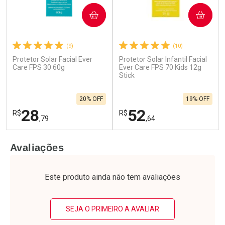
COMPRAR
COMPRAR
(9)
(10)
Protetor Solar Facial Ever
Protetor Solar Infantil Facial
Care FPS 30 60g
Ever Care FPS 70 Kids 12g
Stick
20% OFF
19% OFF
28
52
R$
R$
,79
,64
FECHAR
F
FECHAR
F
Avaliações
Laboratório
Laboratório
Por Menos
Por Menos
Este produto ainda não tem avaliações
SEJA O PRIMEIRO A AVALIAR