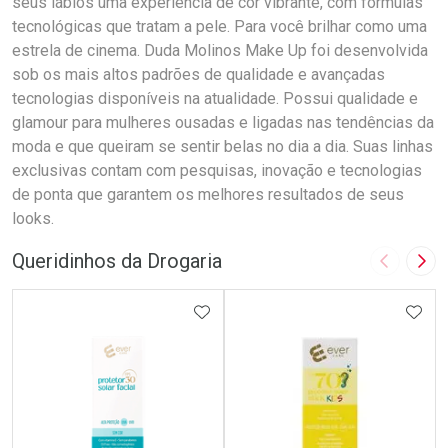
seus lábios uma experiência de cor vibrante, com fórmulas
tecnológicas que tratam a pele. Para você brilhar como uma
estrela de cinema. Duda Molinos Make Up foi desenvolvida
sob os mais altos padrões de qualidade e avançadas
tecnologias disponíveis na atualidade. Possui qualidade e
glamour para mulheres ousadas e ligadas nas tendências da
moda e que queiram se sentir belas no dia a dia. Suas linhas
exclusivas contam com pesquisas, inovação e tecnologias
de ponta que garantem os melhores resultados de seus
looks.
Queridinhos da Drogaria
Imagem A
Pró
ADICIONAR AOS FAVORITOS
ADIC