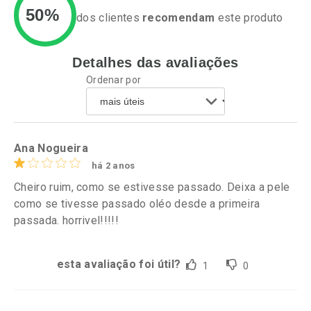
50%
dos clientes
recomendam
este produto
Detalhes das avaliações
Ativar Desconto
Ativar Desconto
Ordenar por
Comprar sem Desconto
Comprar sem Desconto
Por R$ 25,27/cada
Por R$ 63,99/cada
Comprar sem Desconto
Comprar sem Desconto
Por R$ 25,27/cada
Por R$ 63,99/cada
Ana Nogueira
há 2 anos
Cheiro ruim, como se estivesse passado. Deixa a pele
como se tivesse passado oléo desde a primeira
passada. horrivel!!!!!
esta avaliação foi útil?
1
0