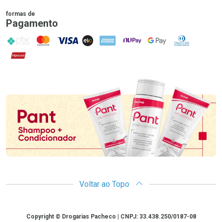
formas de
Pagamento
PIX
MasterCard
VISA
ELO
AMEX
NuPay
Google Pay
Diners Club
Hipercard
Promoção em Destaque
Voltar ao Topo
Copyright
Copyright © Drogarias Pacheco | CNPJ: 33.438.250/0187-08