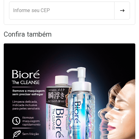
Informe seu CEP
CALCULA
Confira também