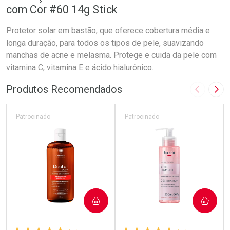
com Cor #60 14g Stick
Protetor solar em bastão, que oferece cobertura média e
longa duração, para todos os tipos de pele, suavizando
manchas de acne e melasma. Protege e cuida da pele com
vitamina C, vitamina E e ácido hialurônico.
Produtos Recomendados
Imagem A
Pró
Patrocinado
Patrocinado
COMPRAR
COMPRAR