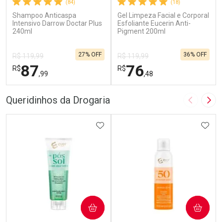
(84)
(18)
Shampoo Anticaspa
Gel Limpeza Facial e Corporal
Intensivo Darrow Doctar Plus
Esfoliante Eucerin Anti-
240ml
Pigment 200ml
27% OFF
36% OFF
R$ 119,99
R$ 119,99
87
76
R$
R$
,99
,48
FECHAR
F
FECHAR
F
Queridinhos da Drogaria
Imagem A
Pró
Laboratório
Laboratório
Por Menos
ADICIONAR AOS FAVORITOS
Por Menos
ADIC
COMPRAR
COMPRAR