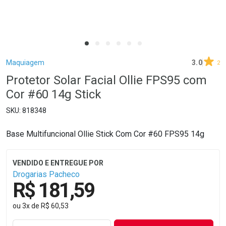
Breadcrumb
Maquiagem
3.0
2
Protetor Solar Facial Ollie FPS95 com
Cor #60 14g Stick
818348
Base Multifuncional Ollie Stick Com Cor #60 FPS95 14g
Drogarias Pacheco
R$ 181,59
ou
3
x
de
R$ 60,53