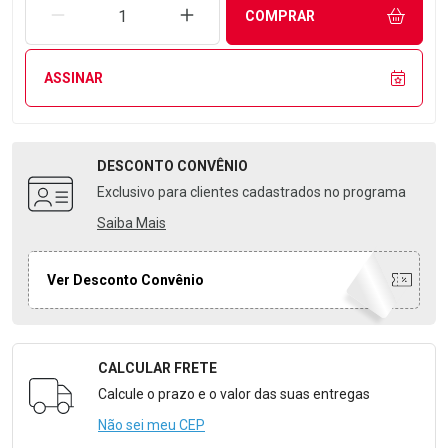
REMOVER UMA UNIDADE
AUMENTAR UMA UNIDADE
COMPRAR
ASSINAR
DESCONTO
CONVÊNIO
Exclusivo para clientes cadastrados no programa
Saiba Mais
Ver Desconto Convênio
CALCULAR FRETE
Formulário para Calcular o Frete
Calcule o prazo e o valor das suas entregas
Não sei meu CEP