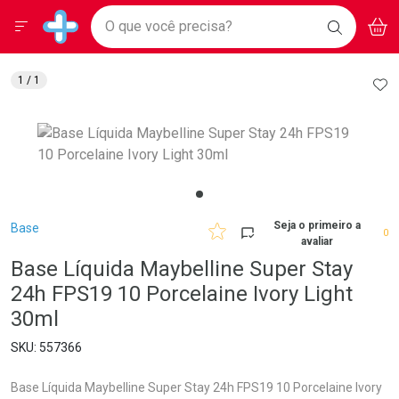
Drogarias Pacheco
Menu
Aces
Ir direto para a home
O que você precisa?
BAIXE
V
i
Baixe nosso APP e aproveite Ofertas Exclusivas!
BUSCAR
O APP
Navegue pela página
Ir direto para o conteúdo
Faça a sua busca
Ir direto para a busca
Ir direto para a conta
AD
1
/ 1
Ir direto para a ajuda
Ir direto para a notificações
Ir direto para o carrinho
Ir direto para o menu
Breadcrumb
Seja o primeiro a
Base
0
avaliar
Base Líquida Maybelline Super Stay
24h FPS19 10 Porcelaine Ivory Light
30ml
557366
Base Líquida Maybelline Super Stay 24h FPS19 10 Porcelaine Ivory