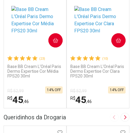
COMPRAR
COMPRAR
(23)
(10)
Base BB Cream L'Oréal Paris
Base BB Cream L'Oréal Paris
Dermo Expertise Cor Média
Dermo Expertise Cor Clara
FPS20 30ml
FPS20 30ml
14% OFF
14% OFF
R$ 52,99
R$ 52,99
45
45
R$
R$
,46
,46
FECHAR
F
FECHAR
F
Queridinhos da Drogaria
Imagem A
Pró
Laboratório
Laboratório
ADICIONAR AOS FAVORITOS
ADIC