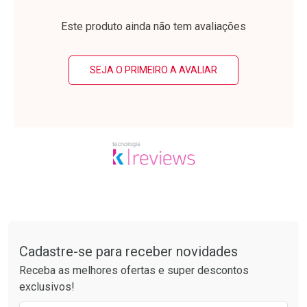
Laboratório
Laboratório
Por Menos
Por Menos
Este produto ainda não tem avaliações
SEJA O PRIMEIRO A AVALIAR
Ativar Desconto
Ativar Desconto
Comprar sem Desconto
Comprar sem Desconto
Tudo sobre a Drogarias Pacheco
Por R$ 41,27/cada
Por R$ 63,99/cada
Comprar sem Desconto
Comprar sem Desconto
Por R$ 41,27/cada
Por R$ 63,99/cada
Cadastre-se para receber novidades
Receba as melhores ofertas e super descontos
exclusivos!