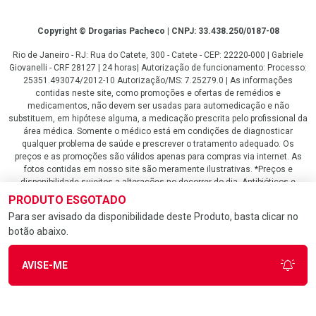
Copyright
Copyright © Drogarias Pacheco | CNPJ: 33.438.250/0187-08
Rio de Janeiro - RJ: Rua do Catete, 300 - Catete - CEP: 22220-000 | Gabriele
Giovanelli - CRF 28127 | 24 horas| Autorização de funcionamento: Processo:
25351.493074/2012-10 Autorização/MS: 7.25279.0 | As informações
contidas neste site, como promoções e ofertas de remédios e
medicamentos, não devem ser usadas para automedicação e não
substituem, em hipótese alguma, a medicação prescrita pelo profissional da
área médica. Somente o médico está em condições de diagnosticar
qualquer problema de saúde e prescrever o tratamento adequado. Os
preços e as promoções são válidos apenas para compras via internet. As
fotos contidas em nosso site são meramente ilustrativas. *Preços e
disponibilidade sujeitos a alterações no decorrer do dia. Antibióticos e
antimicrobianos vendas apenas em lojas físicas ou televendas. Portaria nº
PRODUTO ESGOTADO
344 - 01/02/1999 - Ministério da Saúde. Horário de funcionamento Central
Para ser avisado da disponibilidade deste Produto, basta clicar no
de Vendas e Atendimento ao Cliente 4020 4404 ou 0800 282 10 10 de
botão abaixo.
domingo a domingo das 08h00 às 20h00.
LGPD Aceite os Cookies
AVISE-ME