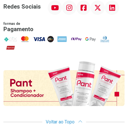
YouTube
Instagram
Facebook
Twitter
Linkedin
Redes Sociais
formas de
Pagamento
PIX
MasterCard
VISA
ELO
AMEX
NuPay
Google Pay
Diners Club
Hipercard
Promoção em Destaque
Voltar ao Topo