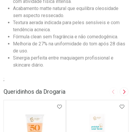
com atividade física intensa.
Acabamento matte natural que equilibra oleosidade
sem aspecto ressecado.
Textura aerada indicada para peles sensíveis e com
tendência acneica.
Fórmula clean sem fragrância e não comedogênica.
Melhoria de 27% na uniformidade do tom após 28 dias
de uso.
Sinergia perfeita entre maquiagem profissional e
skincare diário.
;
Queridinhos da Drogaria
Imagem A
Pró
ADICIONAR AOS FAVORITOS
ADIC