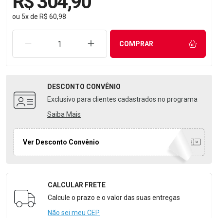
R$ 304,90
ou
5
x
de
R$ 60,98
REMOVER UMA UNIDADE
AUMENTAR UMA UNIDADE
COMPRAR
DESCONTO
CONVÊNIO
Exclusivo para clientes cadastrados no programa
Saiba Mais
Ver Desconto Convênio
CALCULAR FRETE
Formulário para Calcular o Frete
Calcule o prazo e o valor das suas entregas
Não sei meu CEP