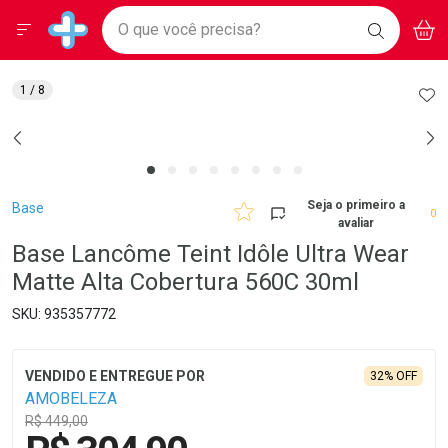
Drogarias Pacheco
Menu
Aces
Ir direto para a home
O que você precisa?
BAIXE
V
i
Baixe nosso APP e aproveite Ofertas Exclusivas!
BUSCAR
O APP
Navegue pela página
Ir direto para o conteúdo
Faça a sua busca
Ir direto para a busca
Ir direto para a conta
AD
1
/ 8
Ir direto para a ajuda
Ir direto para a notificações
Ir direto para o carrinho
Ir direto para o menu
Breadcrumb
Seja o primeiro a
Base
0
avaliar
Base Lancôme Teint Idôle Ultra Wear
Matte Alta Cobertura 560C 30ml
935357772
32% OFF
AMOBELEZA
R$ 449,00