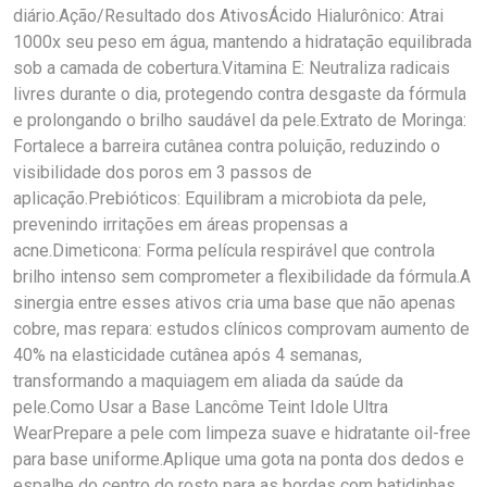
diário.Ação/Resultado dos AtivosÁcido Hialurônico: Atrai
1000x seu peso em água, mantendo a hidratação equilibrada
sob a camada de cobertura.Vitamina E: Neutraliza radicais
livres durante o dia, protegendo contra desgaste da fórmula
e prolongando o brilho saudável da pele.Extrato de Moringa:
Fortalece a barreira cutânea contra poluição, reduzindo o
visibilidade dos poros em 3 passos de
aplicação.Prebióticos: Equilibram a microbiota da pele,
prevenindo irritações em áreas propensas a
acne.Dimeticona: Forma película respirável que controla
brilho intenso sem comprometer a flexibilidade da fórmula.A
sinergia entre esses ativos cria uma base que não apenas
cobre, mas repara: estudos clínicos comprovam aumento de
40% na elasticidade cutânea após 4 semanas,
transformando a maquiagem em aliada da saúde da
pele.Como Usar a Base Lancôme Teint Idole Ultra
WearPrepare a pele com limpeza suave e hidratante oil-free
para base uniforme.Aplique uma gota na ponta dos dedos e
espalhe do centro do rosto para as bordas com batidinhas