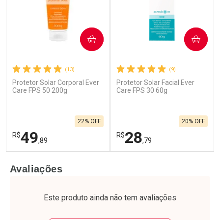
COMPRAR
COMPRAR
(13)
(9)
Protetor Solar Corporal Ever
Protetor Solar Facial Ever
Care FPS 50 200g
Care FPS 30 60g
22% OFF
20% OFF
49
28
R$
R$
,89
,79
FECHAR
F
FECHAR
F
Avaliações
Laboratório
Laboratório
Por Menos
Por Menos
Este produto ainda não tem avaliações