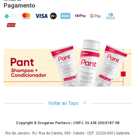
Pagamento
PIX
MasterCard
VISA
ELO
AMEX
NuPay
Google Pay
Diners Club
Hipercard
Promoção em Destaque
Voltar ao Topo
Copyright
Copyright © Drogarias Pacheco | CNPJ: 33.438.250/0187-08
Rio de Janeiro - RJ: Rua do Catete, 300 - Catete - CEP: 22220-000 | Gabriele