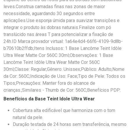
leves.Construa camadas finas nas zonas de maior
necessidade, aguardando 30 segundos entre
aplicações.Use esponja úmida para suavizar transições e
integrar o produto às dobras naturais.Finalize com pó
translúcido nas áreas T para potencializar a fixação de
24h.ID Marca provador virtual: 1a64e4d4-66f6-4109-9d8b-
b70610b2ffdb;Itens Inclusos: 1 Base Lancôme Teint Idôle
Ultra Wear Matte Cor 560C 30ml;Observações: 1 Base
Lancôme Teint Idôle Ultra Wear Matte Cor 560C
30ml;Classe: Regular;Gênero: Unissex;Público: Adulto;Nome
da Cor: 560C;Indicação de Uso: Face;Tipo de Pele: Todos os
Tipos;Precauções: Manter fora do alcance de
crianças.;Similares - Thumb de Cor: 560C;Benefícios PDP:
Benefícios da Base Teint Idole Ultra Wear
Cobertura alta edificável que harmoniza com o tom
natural da pele.
Duração testada de 24 horas sem transferência, mesmo