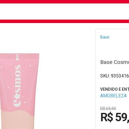
busca
isa?
Bread
Base
Base Cosmo
9353416
AMOBELEZA
R$ 69,90
R$ 59