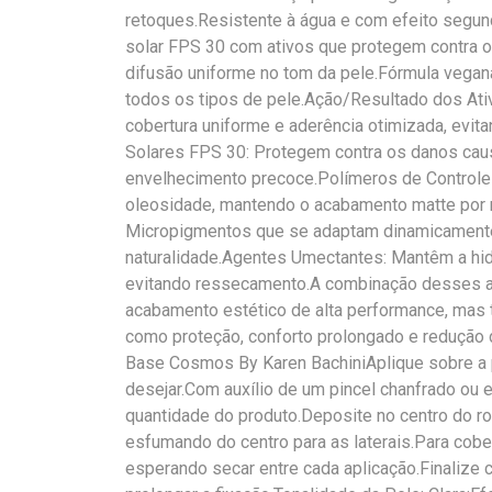
retoques.Resistente à água e com efeito segun
solar FPS 30 com ativos que protegem contra 
difusão uniforme no tom da pele.Fórmula vegana,
todos os tipos de pele.Ação/Resultado dos At
cobertura uniforme e aderência otimizada, evi
Solares FPS 30: Protegem contra os danos cau
envelhecimento precoce.Polímeros de Controle
oleosidade, mantendo o acabamento matte por 
Micropigmentos que se adaptam dinamicamente 
naturalidade.Agentes Umectantes: Mantêm a hidr
evitando ressecamento.A combinação desses a
acabamento estético de alta performance, mas
como proteção, conforto prolongado e redução
Base Cosmos By Karen BachiniAplique sobre a p
desejar.Com auxílio de um pincel chanfrado ou
quantidade do produto.Deposite no centro do r
esfumando do centro para as laterais.Para cobe
esperando secar entre cada aplicação.Finalize c