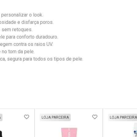
a personalizar o look.
sidade e disfarça poros.
o sem retoques.
le para conforto duradouro.
egem contra os raios UV.
 no tom da pele.
ca, segura para todos os tipos de pele.
FAVORITOS
ADICIONAR AOS FAVORITOS
ADICIONAR AOS 
A
LOJA PARCEIRA
LOJA PARCEIRA