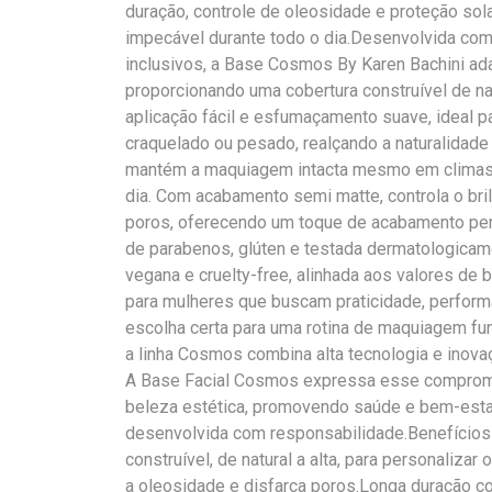
duração, controle de oleosidade e proteção sol
impecável durante todo o dia.Desenvolvida com
inclusivos, a Base Cosmos By Karen Bachini ad
proporcionando uma cobertura construível de natu
aplicação fácil e esfumaçamento suave, ideal 
craquelado ou pesado, realçando a naturalidade 
mantém a maquiagem intacta mesmo em climas 
dia. Com acabamento semi matte, controla o bri
poros, oferecendo um toque de acabamento perf
de parabenos, glúten e testada dermatologica
vegana e cruelty-free, alinhada aos valores de
para mulheres que buscam praticidade, perform
escolha certa para uma rotina de maquiagem fun
a linha Cosmos combina alta tecnologia e inov
A Base Facial Cosmos expressa esse compromi
beleza estética, promovendo saúde e bem-estar
desenvolvida com responsabilidade.Benefício
construível, de natural a alta, para personaliza
a oleosidade e disfarça poros.Longa duração c