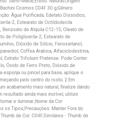
eito: Semi-Matte;Efeito: Natural;Origem:
n Bachini Cosmos C04F 30 g;Gênero:
ção: Água Purificada, Edetato Dissodico,
cerila-2, Estearato de Octildodecila
o, Benzoato de Alquila C12-15, Oleato de
to de Poliglicerila-2, Estearato de
mínio, Dióxido de Silício, Fenoxietanol,
opanediol, Coffea Arabica, Alfaciclodextrina,
ol, Extrato Trifolium Pratense. Pode Conter:
o, Óxido de Ferro Preto, Dióxido de
a esponja ou pincel para base, aplique o
começando pelo centro do rosto; 2.Em
 um acabamento mais natural, finalize dando
resultado ainda mais incrível, utilize
tornar e iluminar.;Nome da Cor:
os os Tipos;Precauções: Manter Fora do
 - Thumb de Cor: C04F;Similares - Thumb de