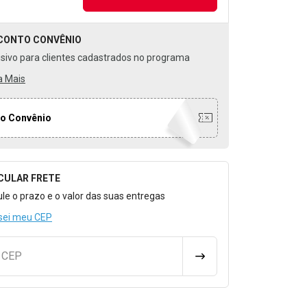
CONTO
CONVÊNIO
usivo para clientes cadastrados no programa
a Mais
o Convênio
CULAR FRETE
o para Calcular o Frete
ule o prazo e o valor das suas entregas
sei meu CEP
u CEP
CALCULAR FRETE