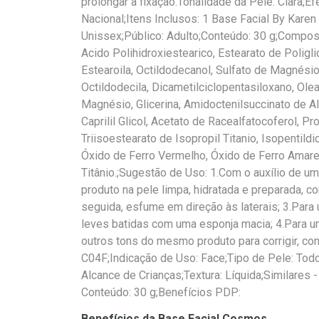
prolongar a fixação.Tonalidade da Pele: Clara;Ef
Nacional;Itens Inclusos: 1 Base Facial By Kare
Unissex;Público: Adulto;Conteúdo: 30 g;Composi
Acido Polihidroxiestearico, Estearato de Poligli
Estearoila, Octildodecanol, Sulfato de Magnési
Octildodecila, Dicametilciclopentasiloxano, Olea
Magnésio, Glicerina, Amidoctenilsuccinato de Alu
Caprilil Glicol, Acetato de Racealfatocoferol, Pr
Triisoestearato de Isopropil Titanio, Isopentildi
Óxido de Ferro Vermelho, Óxido de Ferro Amarel
Titânio.;Sugestão de Uso: 1.Com o auxílio de um
produto na pele limpa, hidratada e preparada, 
seguida, esfume em direção às laterais; 3.Para
leves batidas com uma esponja macia; 4.Para um 
outros tons do mesmo produto para corrigir, con
C04F;Indicação de Uso: Face;Tipo de Pele: Tod
Alcance de Crianças;Textura: Líquida;Similares
Conteúdo: 30 g;Benefícios PDP:
Benefícios da Base Facial Cosmos