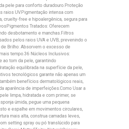
da pele para conforto duradouro.Proteção
os raios UV.Pigmentação intensa com
 cruelty-free e hipoalergênica, segura para
ivosPigmentos Tratados: Oferecem
tando desbotamento e manchas.Filtros
sados pelos raios UVA e UVB, prevenindo o
 de Brilho: Absorvem o excesso de
mais tempo.36 Núcleos Inclusivos:
ao tom da pele, garantindo
atação equilibrada na superfície da pele,
tivos tecnológicos garante não apenas um
 também benefícios dermatológicos reais,
 da aparência de imperfeições.Como Usar a
ele limpa, hidratada e com primer, se
 esponja úmida, pegue uma pequena
osto e espalhe em movimentos circulares,
rtura mais alta, construa camadas leves,
om setting spray ou pó translúcido para