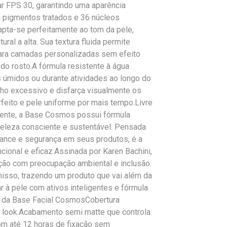
ar FPS 30, garantindo uma aparência
 pigmentos tratados e 36 núcleos
apta-se perfeitamente ao tom da pele,
ral a alta. Sua textura fluida permite
para camadas personalizadas sem efeito
do rosto.A fórmula resistente à água
úmidos ou durante atividades ao longo do
lho excessivo e disfarça visualmente os
eito e pele uniforme por mais tempo.Livre
mente, a Base Cosmos possui fórmula
 beleza consciente e sustentável. Pensada
ance e segurança em seus produtos, é a
cional e eficaz.Assinada por Karen Bachini,
ação com preocupação ambiental e inclusão.
sso, trazendo um produto que vai além da
 à pele com ativos inteligentes e fórmula
s da Base Facial CosmosCobertura
r o look.Acabamento semi matte que controla
om até 12 horas de fixação sem