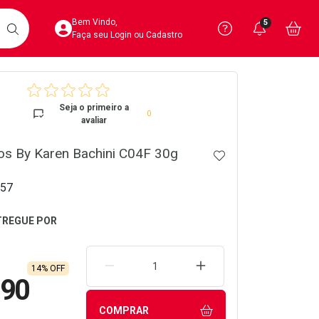
Acesse sua Conta
Precisa de 
Notific
Aces
Bem Vindo,
5
Você po
notifica
Vo
it
BUSCAR
Ver Recursos 
Faça seu Login ou Cadastro
crumb
Atendimento ao 
Seja o primeiro a
0
avaliar
Central de Ajud
s By Karen Bachini C04F 30g
ADICIONAR AOS 
Televendas
4020-4404
57
REMOVER UMA UNIDADE
AUMENTAR UMA UNIDA
14% OFF
,90
COMPRAR