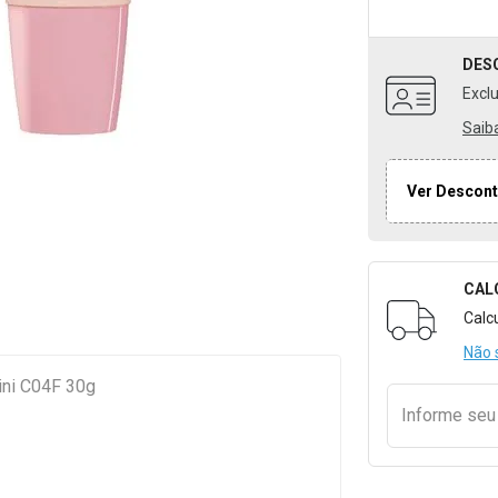
DES
Excl
Saib
Ver Descont
CAL
Formulári
Calc
Não 
ni C04F 30g
Informe se