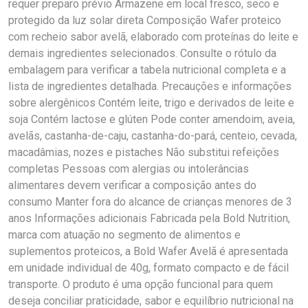
requer preparo prévio Armazene em local fresco, seco e
protegido da luz solar direta Composição Wafer proteico
com recheio sabor avelã, elaborado com proteínas do leite e
demais ingredientes selecionados. Consulte o rótulo da
embalagem para verificar a tabela nutricional completa e a
lista de ingredientes detalhada. Precauções e informações
sobre alergênicos Contém leite, trigo e derivados de leite e
soja Contém lactose e glúten Pode conter amendoim, aveia,
avelãs, castanha-de-caju, castanha-do-pará, centeio, cevada,
macadâmias, nozes e pistaches Não substitui refeições
completas Pessoas com alergias ou intolerâncias
alimentares devem verificar a composição antes do
consumo Manter fora do alcance de crianças menores de 3
anos Informações adicionais Fabricada pela Bold Nutrition,
marca com atuação no segmento de alimentos e
suplementos proteicos, a Bold Wafer Avelã é apresentada
em unidade individual de 40g, formato compacto e de fácil
transporte. O produto é uma opção funcional para quem
deseja conciliar praticidade, sabor e equilíbrio nutricional na