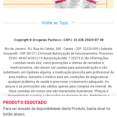
Voltar ao Topo
Copyright
Copyright © Drogarias Pacheco | CNPJ: 33.438.250/0187-08
Rio de Janeiro - RJ: Rua do Catete, 300 - Catete - CEP: 22220-000 | Gabriele
Giovanelli - CRF 28127 | 24 horas| Autorização de funcionamento: Processo:
25351.493074/2012-10 Autorização/MS: 7.25279.0 | As informações
contidas neste site, como promoções e ofertas de remédios e
medicamentos, não devem ser usadas para automedicação e não
substituem, em hipótese alguma, a medicação prescrita pelo profissional da
área médica. Somente o médico está em condições de diagnosticar
qualquer problema de saúde e prescrever o tratamento adequado. Os
preços e as promoções são válidos apenas para compras via internet. As
fotos contidas em nosso site são meramente ilustrativas. *Preços e
disponibilidade sujeitos a alterações no decorrer do dia. Antibióticos e
antimicrobianos vendas apenas em lojas físicas ou televendas. Portaria nº
PRODUTO ESGOTADO
344 - 01/02/1999 - Ministério da Saúde. Horário de funcionamento Central
Para ser avisado da disponibilidade deste Produto, basta clicar no
de Vendas e Atendimento ao Cliente 4020 4404 ou 0800 282 10 10 de
botão abaixo.
domingo a domingo das 08h00 às 20h00.