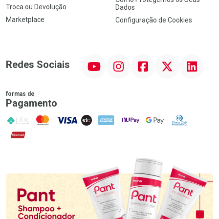
Troca ou Devolução
Dados
Marketplace
Configuração de Cookies
YouTube
Instagram
Facebook
Twitter
Linkedin
Redes Sociais
formas de
Pagamento
PIX
MasterCard
VISA
ELO
AMEX
NuPay
Google Pay
Diners Club
Hipercard
Promoção em Destaque