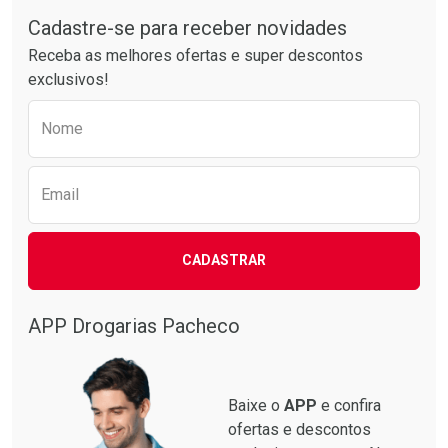
Comprar sem Desconto
Comprar sem Desconto
Por R$ 28,79/cada
Por R$ 49,27/cada
Cadastre-se para receber novidades
Receba as melhores ofertas e super descontos
exclusivos!
Preencha o formulário abaixo para receber 
Nome
Email
CADASTRAR
APP Drogarias Pacheco
Baixe o
APP
e confira
ofertas e descontos