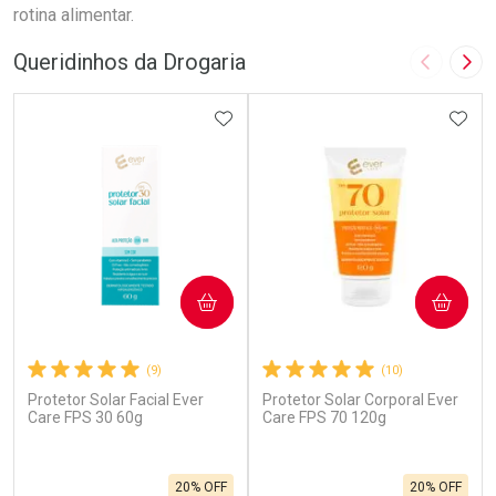
rotina alimentar.
Queridinhos da Drogaria
Imagem A
Pró
ADICIONAR AOS FAVORITOS
ADIC
COMPRAR
COMPRAR
(9)
(10)
Protetor Solar Facial Ever
Protetor Solar Corporal Ever
Care FPS 30 60g
Care FPS 70 120g
20% OFF
20% OFF