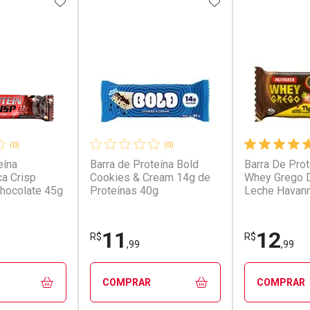
FAVORITOS
ADICIONAR AOS FAVORITOS
ADICIONAR AOS 
(0)
(0)
eína
Barra de Proteína Bold
Barra De Prot
ca Crisp
Cookies & Cream 14g de
Whey Grego 
hocolate 45g
Proteínas 40g
Leche Havan
40g
11
12
R$
R$
,99
,99
COMPRAR
COMPRAR