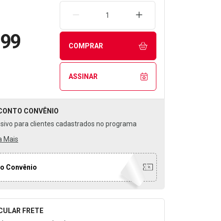
REMOVER UMA UNIDADE
AUMENTAR UMA UNIDA
,99
COMPRAR
ASSINAR
CONTO
CONVÊNIO
usivo para clientes cadastrados no programa
a Mais
o Convênio
CULAR FRETE
o para Calcular o Frete