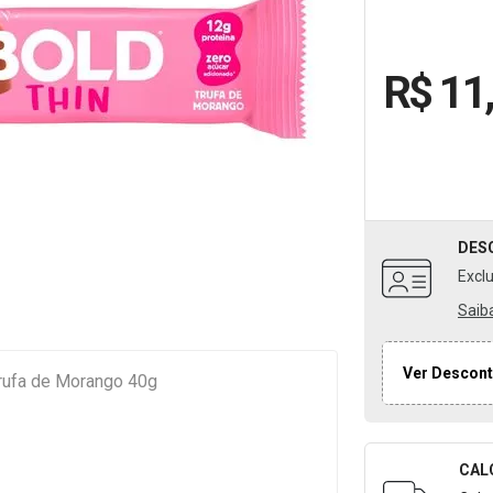
R$ 11
DES
Excl
Saib
Ver Descont
Trufa de Morango 40g
CAL
Formulári