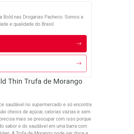
da
Bold
nas Drogarias Pacheco. Somos a
ade e qualidade do Brasil.
old Thin Trufa de Morango
ce saudável no supermercado e só encontra
ão cheios de açúcar, calorias vazias e sem
o precisa mais se preocupar com isso porque
 do sabor e do saudável em uma barra com
glúten. A Trufa de Morango pode ser doce e