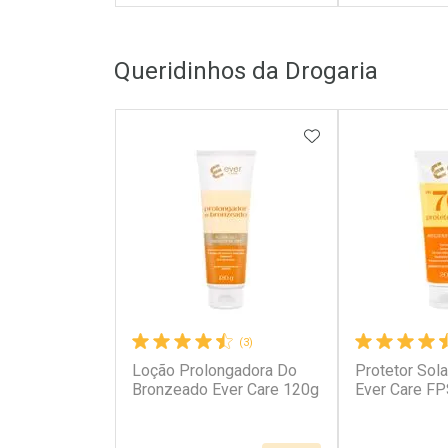
FECHAR
FECHAR
Queridinhos da Drogaria
Laboratório
Laborató
Por Menos
Por Men
ADICIONAR AOS 
(3)
Loção Prolongadora Do
Protetor Sola
Ativar Desconto
Ativar Des
Bronzeado Ever Care 120g
Ever Care FP
Comprar sem Desconto
Comprar s
Comprar sem Desconto
Comprar s