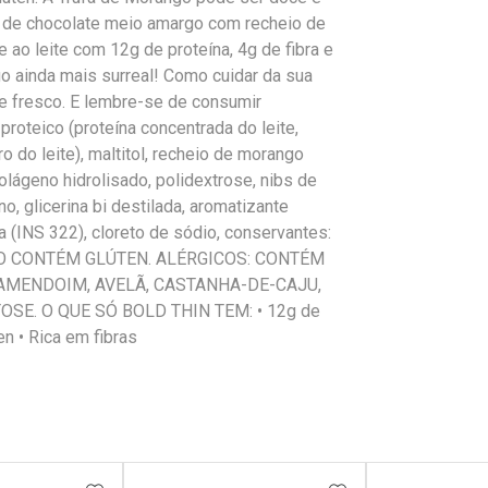
 de chocolate meio amargo com recheio de
 ao leite com 12g de proteína, 4g de fibra e
o ainda mais surreal! Como cuidar da sua
 fresco. E lembre-se de consumir
roteico (proteína concentrada do leite,
o do leite), maltitol, recheio de morango
colágeno hidrolisado, polidextrose, nibs de
no, glicerina bi destilada, aromatizante
oja (INS 322), cloreto de sódio, conservantes:
. NÃO CONTÉM GLÚTEN. ALÉRGICOS: CONTÉM
 AMENDOIM, AVELÃ, CASTANHA-DE-CAJU,
E. O QUE SÓ BOLD THIN TEM: • 12g de
n • Rica em fibras