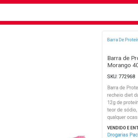
busca
isa?
Bread
Barra De Proteí
Barra de Pr
Morango 4
772968
Barra de Prot
recheio diet d
12g de proteín
teor de sódio,
qualquer ocas
Drogarias Pa