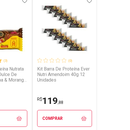
FAVORITOS
ADICIONAR AOS FAVORITOS
ADICIONAR AOS 
(3)
(0)
eína Nutrata
Kit Barra De Proteína Ever
Dulce De
Nutri Amendoim 40g 12
na & Morango
Unidades
119
R$
,88
COMPRAR