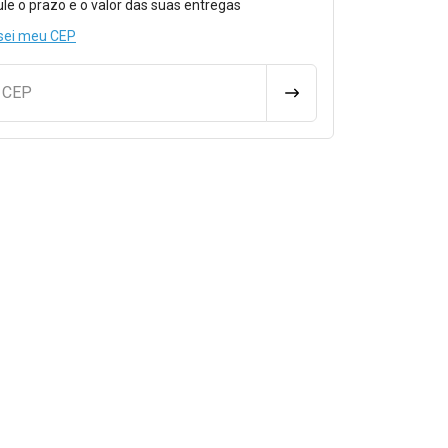
ule o prazo e o valor das suas entregas
sei meu CEP
u CEP
CALCULAR FRETE