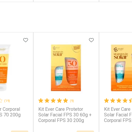
FECHAR
FECHAR
FECHAR
FECHAR
rio
Laboratório
Laborató
os
Por Menos
Por Men
FAVORITOS
ADICIONAR AOS FAVORITOS
ADICIONAR AOS 
(19)
(9)
r Corporal
Kit Ever Care Protetor
Kit Ever Care
conto
Ativar Desconto
Ativar Desc
S 70 200g
Solar Facial FPS 30 60g +
Solar Facial 
Corporal FPS 30 200g
Corporal FPS
em Desconto
Comprar sem Desconto
Comprar s
em Desconto
Comprar sem Desconto
Comprar s