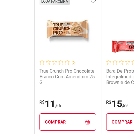
ADICIONAR AOS 
LOJA PARCEIRA
(0)
True Crunch Pro Chocolate
Bara De Prot
Branco Com Amendoim 25
Integralmedi
G
Brownie de C
11
15
R$
R$
,66
,59
COMPRAR
COMPRAR