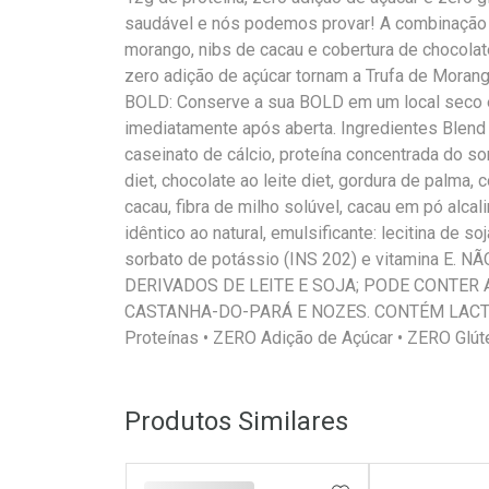
saudável e nós podemos provar! A combinação
morango, nibs de cacau e cobertura de chocolate
zero adição de açúcar tornam a Trufa de Morang
BOLD: Conserve a sua BOLD em um local seco e
imediatamente após aberta. Ingredientes Blend p
caseinato de cálcio, proteína concentrada do sor
diet, chocolate ao leite diet, gordura de palma, 
cacau, fibra de milho solúvel, cacau em pó alcali
idêntico ao natural, emulsificante: lecitina de s
sorbato de potássio (INS 202) e vitamina E
DERIVADOS DE LEITE E SOJA; PODE CONTER
CASTANHA-DO-PARÁ E NOZES. CONTÉM LACTOS
Proteínas • ZERO Adição de Açúcar • ZERO Glúte
Produtos Similares