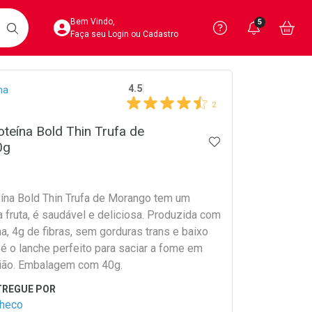
Acesse sua Conta
Precisa de 
Notific
Aces
Bem Vindo,
5
Você po
notifica
Vo
it
BUSCAR
Ver Recursos 
Faça seu Login ou Cadastro
crumb
4.5
na
Atendimento ao 
2
Central de Ajud
oteína Bold Thin Trufa de
ADICIONAR AOS 
0g
Televendas
4020-4404
eína Bold Thin Trufa de Morango tem um
a fruta, é saudável e deliciosa. Produzida com
a, 4g de fibras, sem gorduras trans e baixo
 é o lanche perfeito para saciar a fome em
ião. Embalagem com 40g.
checo