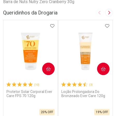
Barra de Nuts Nutry Zero Cranberry 30g
Queridinhos da Drogaria
Imagem A
Pró
ADICIONAR AOS FAVORITOS
ADIC
COMPRAR
COMPRAR
(10)
(3)
Protetor Solar Corporal Ever
Loção Prolongadora Do
Care FPS 70 120g
Bronzeado Ever Care 120g
20% OFF
19% OFF