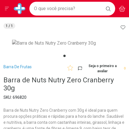
Drogarias Pacheco
Menu
Aces
Ir direto para a home
O que você precisa?
BAIXE
V
i
Baixe nosso APP e aproveite Ofertas Exclusivas!
BUSCAR
O APP
Navegue pela página
Ir direto para o conteúdo
Faça a sua busca
Ir direto para a busca
Ir direto para a conta
AD
1
/ 1
Ir direto para a ajuda
Ir direto para a notificações
Ir direto para o carrinho
Ir direto para o menu
Breadcrumb
Seja o primeiro a
Barra De Frutas
0
avaliar
Barra de Nuts Nutry Zero Cranberry
30g
696820
Barra de Nuts Nutry Zero Cranberry com 30g é ideal para quem
procura opções práticas e rápidas para a hora do lanche. Saudável
e nutritiva, a barra conta com castanhas inteiras, girassol, linhaça e
cranberry, é uma fonte de fibras e ômega 9, com baixo teor de