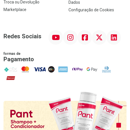
Troca ou Devolução
Dados
Marketplace
Configuração de Cookies
YouTube
Instagram
Facebook
Twitter
Linkedin
Redes Sociais
formas de
Pagamento
PIX
MasterCard
VISA
ELO
AMEX
NuPay
Google Pay
Diners Club
Hipercard
Promoção em Destaque