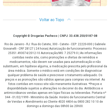
Voltar ao Topo
Copyright
Copyright © Drogarias Pacheco | CNPJ: 33.438.250/0187-08
Rio de Janeiro - RJ: Rua do Catete, 300 - Catete - CEP: 22220-000 | Gabriele
Giovanelli - CRF 28127 | 24 horas| Autorização de funcionamento: Processo:
25351.493074/2012-10 Autorização/MS: 7.25279.0 | As informações
contidas neste site, como promoções e ofertas de remédios e
medicamentos, não devem ser usadas para automedicação e não
substituem, em hipótese alguma, a medicação prescrita pelo profissional da
área médica. Somente o médico está em condições de diagnosticar
qualquer problema de saúde e prescrever o tratamento adequado. Os
preços e as promoções são válidos apenas para compras via internet. As
fotos contidas em nosso site são meramente ilustrativas. *Preços e
disponibilidade sujeitos a alterações no decorrer do dia. Antibióticos e
antimicrobianos vendas apenas em lojas físicas ou televendas. Portaria nº
344 - 01/02/1999 - Ministério da Saúde. Horário de funcionamento Central
de Vendas e Atendimento ao Cliente 4020 4404 ou 0800 282 10 10 de
domingo a domingo das 08h00 às 20h00.