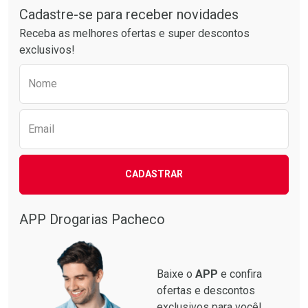
Por R$ 49,27/cada
Por R$ 20,24/cada
Cadastre-se para receber novidades
Receba as melhores ofertas e super descontos
exclusivos!
Preencha o formulário abaixo para receber 
Nome
Email
CADASTRAR
APP Drogarias Pacheco
Baixe o
APP
e confira
ofertas e descontos
exclusivos para você!