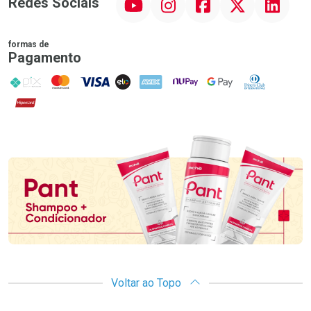
Redes Sociais
formas de
Pagamento
PIX
MasterCard
VISA
ELO
AMEX
NuPay
Google Pay
Diners Club
Hipercard
Promoção em Destaque
Voltar ao Topo