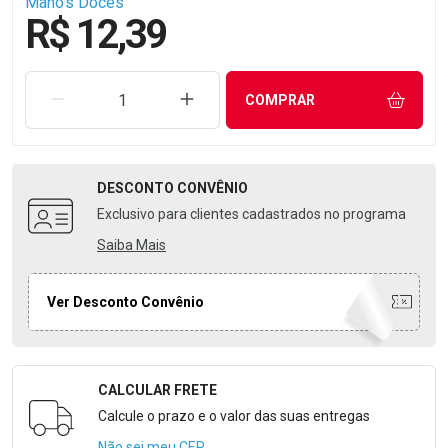
Mano's Doces
R$ 12,39
REMOVER UMA UNIDADE
AUMENTAR UMA UNIDADE
COMPRAR
DESCONTO
CONVÊNIO
Exclusivo para clientes cadastrados no programa
Saiba Mais
Ver Desconto Convênio
CALCULAR FRETE
Formulário para Calcular o Frete
Calcule o prazo e o valor das suas entregas
Não sei meu CEP