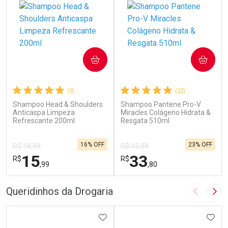
COMPRAR
COMPRAR
(3)
(22)
Shampoo Head & Shoulders
Shampoo Pantene Pro-V
Anticaspa Limpeza
Miracles Colágeno Hidrata &
Refrescante 200ml
Resgata 510ml
16% OFF
23% OFF
R$ 18,99
R$ 43,99
15
33
R$
R$
,99
,80
FECHAR
F
FECHAR
F
Queridinhos da Drogaria
Imagem A
Pró
Laboratório
Laboratório
Por Menos
ADICIONAR AOS FAVORITOS
Por Menos
ADIC