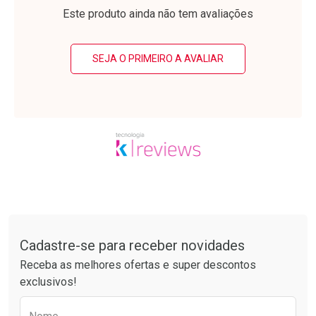
Laboratório
Laboratório
Por Menos
Por Menos
Este produto ainda não tem avaliações
SEJA O PRIMEIRO A AVALIAR
Ativar Desconto
Ativar Desconto
Comprar sem Desconto
Comprar sem Desconto
Tudo sobre a Drogarias Pacheco
Por R$ 49,89/cada
Por R$ 20,24/cada
Comprar sem Desconto
Comprar sem Desconto
Por R$ 49,89/cada
Por R$ 20,24/cada
Cadastre-se para receber novidades
Receba as melhores ofertas e super descontos
exclusivos!
Preencha o formulário abaixo para receber 