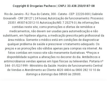
Copyright
Copyright © Drogarias Pacheco | CNPJ: 33.438.250/0187-08
Rio de Janeiro - RJ: Rua do Catete, 300 - Catete - CEP: 22220-000 | Gabriele
Giovanelli - CRF 28127 | 24 horas| Autorização de funcionamento: Processo:
25351.493074/2012-10 Autorização/MS: 7.25279.0 | As informações
contidas neste site, como promoções e ofertas de remédios e
medicamentos, não devem ser usadas para automedicação e não
substituem, em hipótese alguma, a medicação prescrita pelo profissional da
área médica. Somente o médico está em condições de diagnosticar
qualquer problema de saúde e prescrever o tratamento adequado. Os
preços e as promoções são válidos apenas para compras via internet. As
fotos contidas em nosso site são meramente ilustrativas. *Preços e
disponibilidade sujeitos a alterações no decorrer do dia. Antibióticos e
antimicrobianos vendas apenas em lojas físicas ou televendas. Portaria nº
344 - 01/02/1999 - Ministério da Saúde. Horário de funcionamento Central
de Vendas e Atendimento ao Cliente 4020 4404 ou 0800 282 10 10 de
domingo a domingo das 08h00 às 20h00.
LGPD Aceite os Cookies
R$ 12,39
COMPRAR