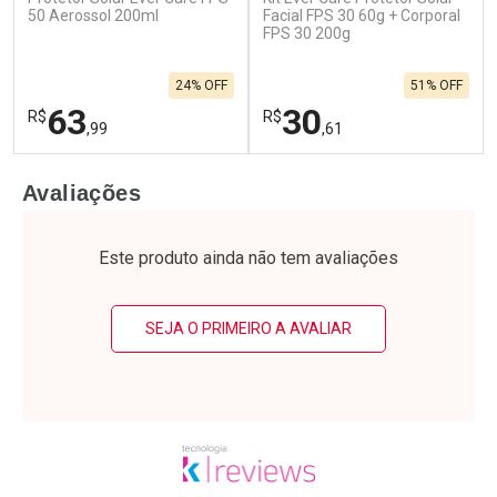
50 Aerossol 200ml
Facial FPS 30 60g + Corporal
FPS 30 200g
24% OFF
51% OFF
63
30
R$
R$
,99
,61
FECHAR
F
FECHAR
F
Avaliações
Laboratório
Laboratório
Por Menos
Por Menos
Este produto ainda não tem avaliações
SEJA O PRIMEIRO A AVALIAR