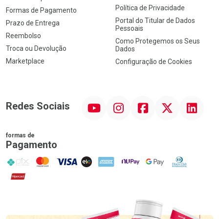
Política de Privacidade
Formas de Pagamento
Portal do Titular de Dados
Prazo de Entrega
Pessoais
Reembolso
Como Protegemos os Seus
Troca ou Devolução
Dados
Marketplace
Configuração de Cookies
YouTube
Instagram
Facebook
Twitter
Linkedin
Redes Sociais
formas de
Pagamento
PIX
MasterCard
VISA
ELO
AMEX
NuPay
Google Pay
Diners Club
Hipercard
Promoção em Destaque