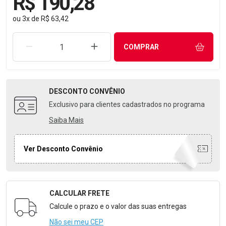
R$ 190,28
ou
3
x
de
R$ 63,42
REMOVER UMA UNIDADE
AUMENTAR UMA UNIDADE
COMPRAR
DESCONTO
CONVÊNIO
Exclusivo para clientes cadastrados no programa
Saiba Mais
Ver Desconto Convênio
CALCULAR FRETE
Formulário para Calcular o Frete
Calcule o prazo e o valor das suas entregas
Não sei meu CEP