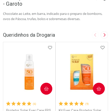
- Garoto
Chocolate ao Leite, em barra, indicado para o preparo de bombons,
ovos de Páscoa, trufas, bolos e sobremesas diversas.
Queridinhos da Drogaria
Imagem A
Pró
ADICIONAR AOS FAVORITOS
ADIC
COMPRAR
COMPRAR
(6)
(9)
Protetor Solar Ever Care FPS
Kit Ever Care Protetor Solar