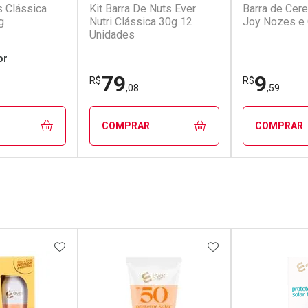
s Clássica
Kit Barra De Nuts Ever
Barra de Cere
g
Nutri Clássica 30g 12
Joy Nozes e 
Unidades
or
79
9
R$
R$
,08
,59
COMPRAR
COMPRAR
FECHAR
FECHAR
FECHAR
FECHAR
rio
Laboratório
Laborató
os
Por Menos
Por Men
FAVORITOS
ADICIONAR AOS FAVORITOS
ADICIONAR AOS 