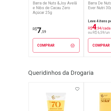
Barra de Nuts &Joy Avelã
Barra De Nut
e Nibs de Cacau Zero
Ever Nutri 30
Açúcar 25g
Leve 4 itens p
4
7
R$
,94/cada
R$
,59
ou R$ 6,59/un
COMPRAR
COMPRAR
FECHAR
FECHAR
Queridinhos da Drogaria
Laboratório
Laborató
Por Menos
Por Men
ADICIONAR AOS 