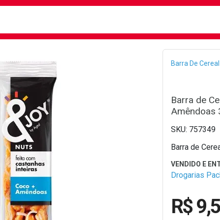
busca
isa?
Bread
Barra De Cereal
Barra de Ce
Amêndoas 
757349
Barra de Cere
Drogarias Pa
R$ 9,