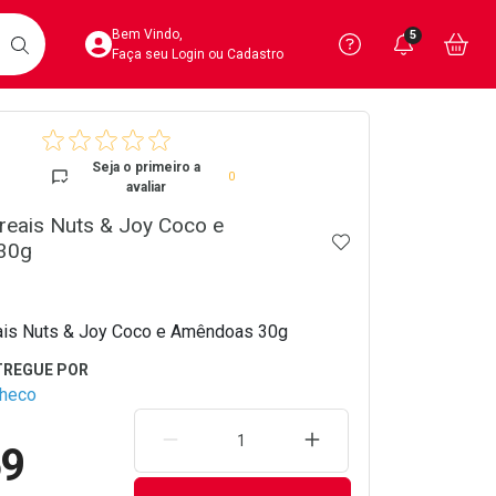
Acesse sua Conta
Precisa de 
Notific
Aces
Bem Vindo,
5
Você po
notifica
Vo
it
BUSCAR
Ver Recursos 
Faça seu Login ou Cadastro
crumb
Atendimento ao 
Seja o primeiro a
0
avaliar
Central de Ajud
reais Nuts & Joy Coco e
ADICIONAR AOS 
Televendas
30g
4020-4404
ais Nuts & Joy Coco e Amêndoas 30g
checo
REMOVER UMA UNIDADE
AUMENTAR UMA UNIDA
59