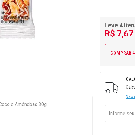
Leve 4 iten
R$
7
,67
COMPRAR 4
CAL
Formulári
Calc
Não 
y Coco e Amêndoas 30g
Informe se