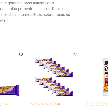
as e gorduras boas naturais dos
is que estão presentes em abundância no
os lanches intermediários, sobremesas ou
ater!
FAVORITOS
ADICIONAR AOS FAVORITOS
ADICIONAR AOS 
(2)
(0)