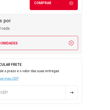
COMPRAR
s por
/cada
 UNIDADES
CULAR FRETE
o para Calcular o Frete
ule o prazo e o valor das suas entregas
sei meu CEP
u CEP
CALCULAR FRETE