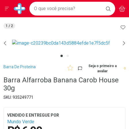
Drogarias Pacheco
Menu
Aces
Ir direto para a home
O que você precisa?
BAIXE
V
i
Baixe nosso APP e aproveite Ofertas Exclusivas!
BUSCAR
O APP
Navegue pela página
Ir direto para o conteúdo
Faça a sua busca
Ir direto para a busca
Ir direto para a conta
AD
1
/ 2
Ir direto para a ajuda
Ir direto para a notificações
Ir direto para o carrinho
Ir direto para o menu
Breadcrumb
Seja o primeiro a
Barra De Proteína
0
avaliar
Barra Alfarroba Banana Carob House
30g
935249771
Mundo Verde