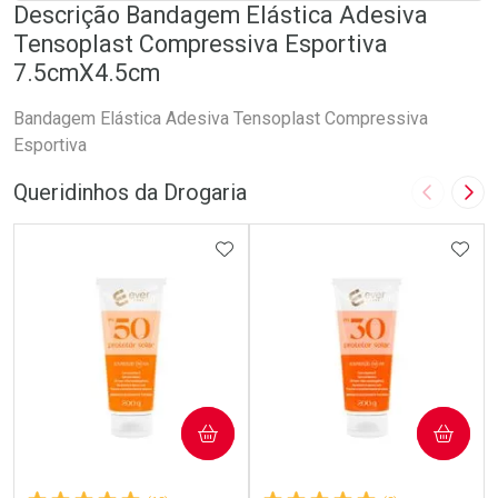
Descrição Bandagem Elástica Adesiva
Tensoplast Compressiva Esportiva
7.5cmX4.5cm
Bandagem Elástica Adesiva Tensoplast Compressiva
Esportiva
Queridinhos da Drogaria
Imagem A
Pró
ADICIONAR AOS FAVORITOS
ADIC
COMPRAR
COMPRAR