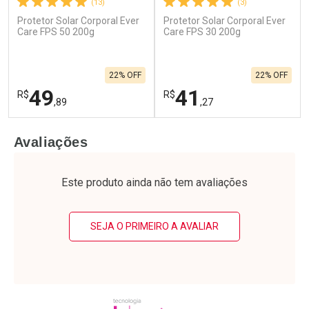
(13)
(3)
Protetor Solar Corporal Ever
Protetor Solar Corporal Ever
Care FPS 50 200g
Care FPS 30 200g
22% OFF
22% OFF
49
41
R$
R$
,89
,27
FECHAR
F
FECHAR
F
Avaliações
Laboratório
Laboratório
Por Menos
Por Menos
Este produto ainda não tem avaliações
SEJA O PRIMEIRO A AVALIAR