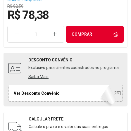
R$ 82,50
R$ 78,38
REMOVER UMA UNIDADE
AUMENTAR UMA UNIDADE
COMPRAR
DESCONTO
CONVÊNIO
Exclusivo para clientes cadastrados no programa
Saiba Mais
Ver Desconto Convênio
CALCULAR FRETE
Formulário para Calcular o Frete
Calcule o prazo e o valor das suas entregas