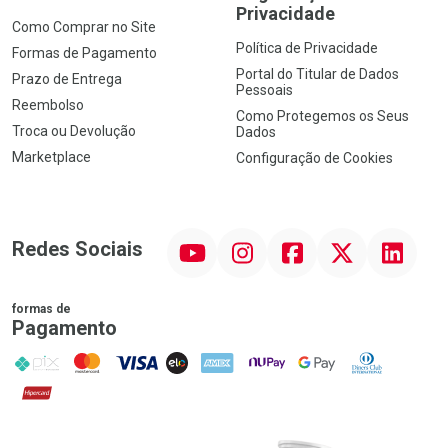
Privacidade
Como Comprar no Site
Política de Privacidade
Formas de Pagamento
Portal do Titular de Dados
Prazo de Entrega
Pessoais
Reembolso
Como Protegemos os Seus
Troca ou Devolução
Dados
Marketplace
Configuração de Cookies
YouTube
Instagram
Facebook
Twitter
Linkedin
Redes Sociais
formas de
Pagamento
PIX
MasterCard
VISA
ELO
AMEX
NuPay
Google Pay
Diners Club
Hipercard