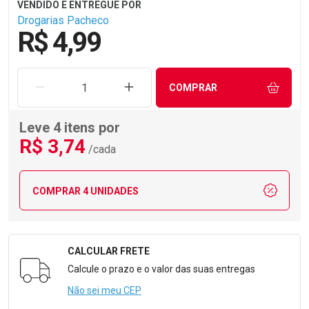
Drogarias Pacheco
R$ 4,99
REMOVER UMA UNIDADE
AUMENTAR UMA UNIDADE
COMPRAR
Leve 4 itens por
R$
3
,74
/cada
COMPRAR 4 UNIDADES
CALCULAR FRETE
Formulário para Calcular o Frete
Calcule o prazo e o valor das suas entregas
Não sei meu CEP