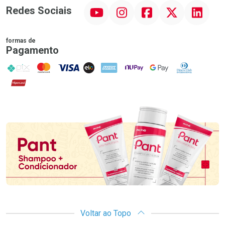
YouTube
Instagram
Facebook
Twitter
Linkedin
Redes Sociais
formas de
Pagamento
PIX
MasterCard
VISA
ELO
AMEX
NuPay
Google Pay
Diners Club
Hipercard
Promoção em Destaque
Voltar ao Topo