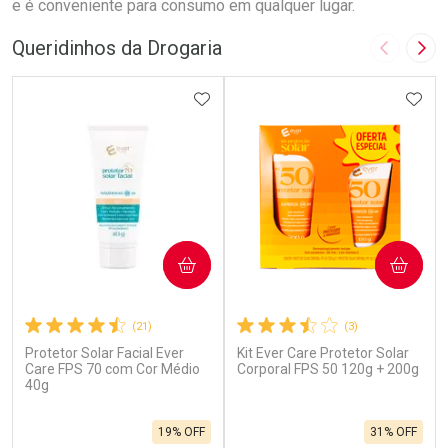
e é conveniente para consumo em qualquer lugar.
Queridinhos da Drogaria
Imagem A
Pró
ADICIONAR AOS FAVORITOS
ADIC
COMPRAR
COMPRAR
(21)
(3)
Protetor Solar Facial Ever
Kit Ever Care Protetor Solar
Care FPS 70 com Cor Médio
Corporal FPS 50 120g + 200g
40g
19% OFF
31% OFF