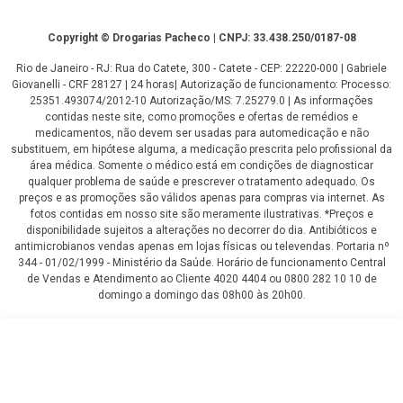
Copyright
Copyright © Drogarias Pacheco | CNPJ: 33.438.250/0187-08
Rio de Janeiro - RJ: Rua do Catete, 300 - Catete - CEP: 22220-000 | Gabriele
Giovanelli - CRF 28127 | 24 horas| Autorização de funcionamento: Processo:
25351.493074/2012-10 Autorização/MS: 7.25279.0 | As informações
contidas neste site, como promoções e ofertas de remédios e
medicamentos, não devem ser usadas para automedicação e não
substituem, em hipótese alguma, a medicação prescrita pelo profissional da
área médica. Somente o médico está em condições de diagnosticar
qualquer problema de saúde e prescrever o tratamento adequado. Os
preços e as promoções são válidos apenas para compras via internet. As
fotos contidas em nosso site são meramente ilustrativas. *Preços e
disponibilidade sujeitos a alterações no decorrer do dia. Antibióticos e
antimicrobianos vendas apenas em lojas físicas ou televendas. Portaria nº
344 - 01/02/1999 - Ministério da Saúde. Horário de funcionamento Central
de Vendas e Atendimento ao Cliente 4020 4404 ou 0800 282 10 10 de
domingo a domingo das 08h00 às 20h00.
LGPD Aceite os Cookies
Leve 4 itens por
COMPRAR
R$
3
,74
/cada