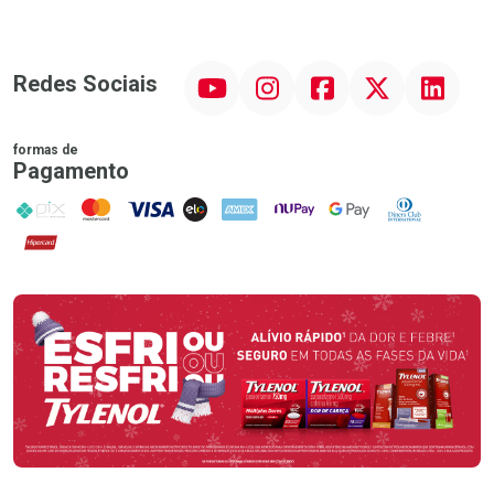
YouTube
Instagram
Facebook
Twitter
Linkedin
Redes Sociais
formas de
Pagamento
PIX
MasterCard
VISA
ELO
AMEX
NuPay
Google Pay
Diners Club
Hipercard
Promoção em Destaque