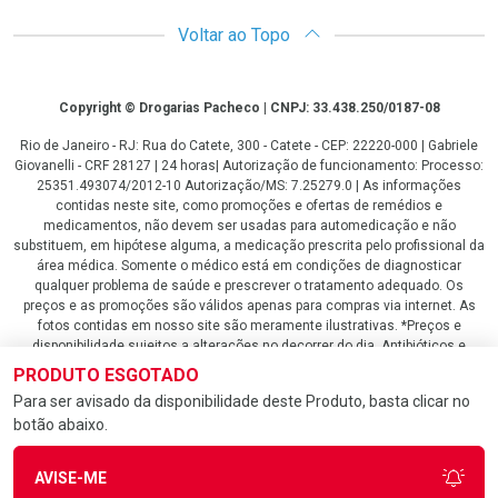
Voltar ao Topo
Copyright
Copyright © Drogarias Pacheco | CNPJ: 33.438.250/0187-08
Rio de Janeiro - RJ: Rua do Catete, 300 - Catete - CEP: 22220-000 | Gabriele
Giovanelli - CRF 28127 | 24 horas| Autorização de funcionamento: Processo:
25351.493074/2012-10 Autorização/MS: 7.25279.0 | As informações
contidas neste site, como promoções e ofertas de remédios e
medicamentos, não devem ser usadas para automedicação e não
substituem, em hipótese alguma, a medicação prescrita pelo profissional da
área médica. Somente o médico está em condições de diagnosticar
qualquer problema de saúde e prescrever o tratamento adequado. Os
preços e as promoções são válidos apenas para compras via internet. As
fotos contidas em nosso site são meramente ilustrativas. *Preços e
disponibilidade sujeitos a alterações no decorrer do dia. Antibióticos e
antimicrobianos vendas apenas em lojas físicas ou televendas. Portaria nº
PRODUTO ESGOTADO
344 - 01/02/1999 - Ministério da Saúde. Horário de funcionamento Central
Para ser avisado da disponibilidade deste Produto, basta clicar no
de Vendas e Atendimento ao Cliente 4020 4404 ou 0800 282 10 10 de
botão abaixo.
domingo a domingo das 08h00 às 20h00.
LGPD Aceite os Cookies
AVISE-ME