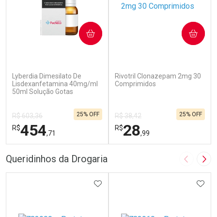
COMPRAR
COMPRAR
(0)
(1)
Lyberdia Dimesilato De
Rivotril Clonazepam 2mg 30
Lisdexanfetamina 40mg/ml
Comprimidos
50ml Solução Gotas
25% OFF
25% OFF
R$ 603,36
R$ 38,42
454
28
R$
R$
,71
,99
FECHAR
F
FECHAR
F
Queridinhos da Drogaria
Imagem A
Pró
Laboratório
Laboratório
Por Menos
ADICIONAR AOS FAVORITOS
Por Menos
ADIC