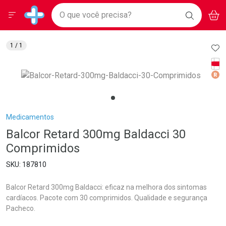
Drogarias Pacheco
Menu
Aces
Ir direto para a home
O que você precisa?
BAIXE
V
i
Baixe nosso APP e aproveite Ofertas Exclusivas!
BUSCAR
O APP
Navegue pela página
Ir direto para o conteúdo
Faça a sua busca
Ir direto para a busca
Ir direto para a conta
AD
1
/ 1
Ir direto para a ajuda
Tarj
Ir direto para a notificações
Med
Ir direto para o carrinho
Ir direto para o menu
Breadcrumb
Medicamentos
Balcor Retard 300mg Baldacci 30
Comprimidos
187810
Balcor Retard 300mg Baldacci: eficaz na melhora dos sintomas
cardíacos. Pacote com 30 comprimidos. Qualidade e segurança
Pacheco.