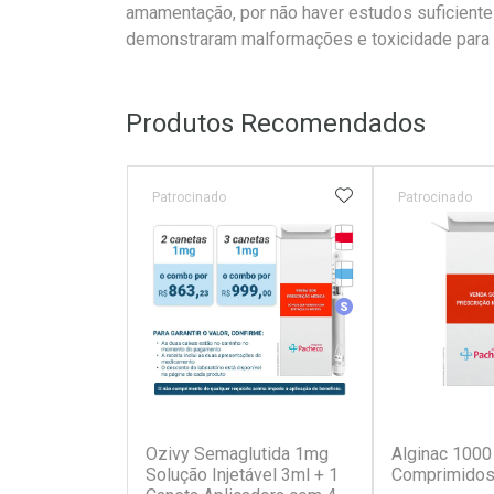
amamentação, por não haver estudos suficient
demonstraram malformações e toxicidade para a
Produtos Recomendados
ADICIONAR AOS 
Patrocinado
Patrocinado
Tarja Vermelha
Medicamento Refrig
Medicamento Simila
(6)
Ozivy Semaglutida 1mg
Alginac 1000
Solução Injetável 3ml + 1
Comprimidos