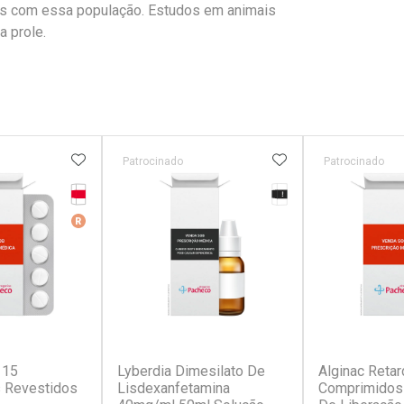
es com essa população. Estudos em animais
 prole.
FAVORITOS
ADICIONAR AOS FAVORITOS
ADICIONAR AOS 
Patrocinado
Patrocinado
Tarja Vermelha
Tarja Preta
erado
Medicamento De Referência
r
(4)
(0)
 15
Lyberdia Dimesilato De
Alginac Retar
 Revestidos
Lisdexanfetamina
Comprimidos