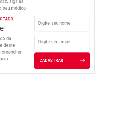
icaz, siga as
o seu médico.
Preencher nome e email para s
GOTADO
Digite seu nome
e
ado da
Digite seu email
de deste
a preencher
aixo.
CADASTRAR