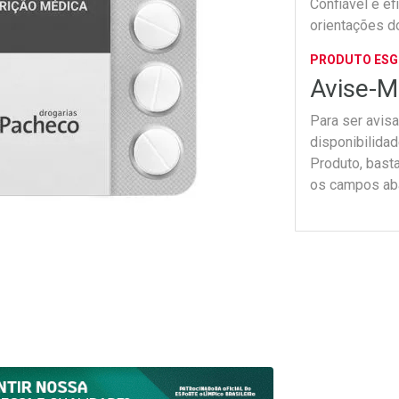
Confiável e ef
orientações d
PRODUTO ES
Avise-M
Para ser avis
disponibilida
Produto, bast
os campos ab