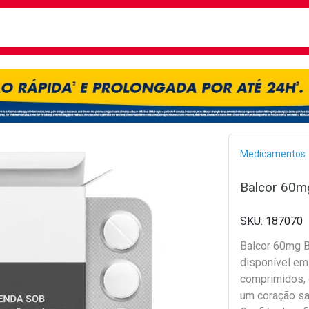
busca
isa?
Bread
Medicamentos
Balcor 60m
187070
Balcor 60mg B
disponível em
comprimidos, 
um coração sa