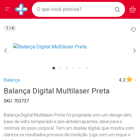
Drogarias Pacheco
Menu
Aces
Ir direto para a home
O que você precisa?
BAIXE
V
i
Baixe nosso APP e aproveite Ofertas Exclusivas!
BUSCAR
O APP
Navegue pela página
Ir direto para o conteúdo
Faça a sua busca
Ir direto para a busca
Ir direto para a conta
AD
1
/ 6
Ir direto para a ajuda
Ir direto para a notificações
Ir direto para o carrinho
Ir direto para o menu
Breadcrumb
Balança
4.2
5
Balança Digital Multilaser Preta
703737
Balança Digital Multilaser Preta foi projetada com um design slim,
base de vidro temperado e pés antiderrapantes, ideal para o
controle do peso corporal. Tem um display digital, que mostra com
clareza os resultados precisos da medição. Liga com um toque e