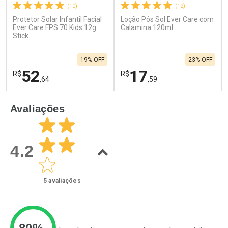
(10)
(12)
Protetor Solar Infantil Facial
Loção Pós Sol Ever Care com
Ever Care FPS 70 Kids 12g
Calamina 120ml
Stick
19% OFF
23% OFF
52
17
R$
R$
,64
,59
FECHAR
F
FECHAR
F
Avaliações
Laboratório
Laboratório
Por Menos
Por Menos
4.2
5
avaliações