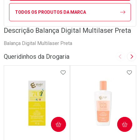
TODOS OS PRODUTOS DA MARCA
Descrição Balança Digital Multilaser Preta
Balança Digital Multilaser Preta
Queridinhos da Drogaria
Imagem A
Pró
ADICIONAR AOS FAVORITOS
ADIC
COMPRAR
COMPRAR