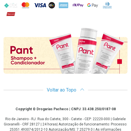
PIX
MasterCard
VISA
ELO
AMEX
NuPay
Google Pay
Diners Club
Hipercard
Promoção em Destaque
Voltar ao Topo
Copyright
Copyright © Drogarias Pacheco | CNPJ: 33.438.250/0187-08
Rio de Janeiro - RJ: Rua do Catete, 300 - Catete - CEP: 22220-000 | Gabriele
Giovanelli - CRF 28127 | 24 horas| Autorização de funcionamento: Processo:
25351.493074/2012-10 Autorização/MS: 7.25279.0 | As informações