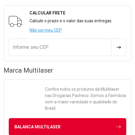
CALCULAR FRETE
Formulário para Calcular o Frete
Calcule o prazo e o valor das suas entregas
Não sei meu CEP
Informe seu CEP
CALCULA
Marca
Multilaser
Confira todos os produtos da
Multilaser
nas Drogarias Pacheco. Somos a Farmácia
com a maior variedade e qualidade do
Brasil.
BALANCA MULTILASER