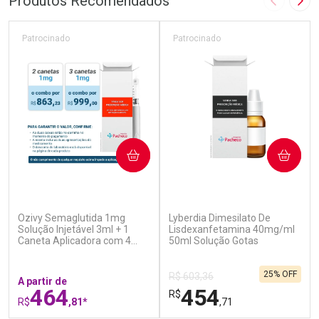
Produtos Recomendados
Imagem A
Pró
Patrocinado
Patrocinado
COMPRAR
COMPRAR
(7)
(0)
Ozivy Semaglutida 1mg
Lyberdia Dimesilato De
Solução Injetável 3ml + 1
Lisdexanfetamina 40mg/ml
Caneta Aplicadora com 4
50ml Solução Gotas
Agulhas
25% OFF
R$ 603,36
A partir de
464
454
R$
R$
,81*
,71