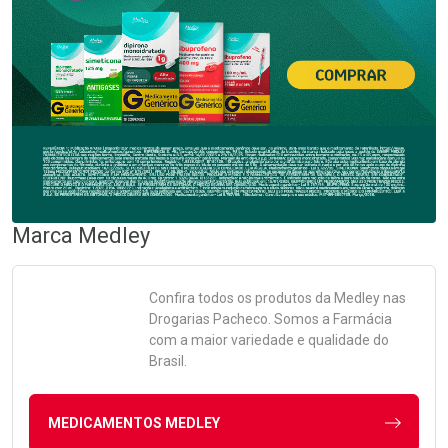
Marca
Medley
Confira todos os produtos da
Medley
nas
Drogarias Pacheco. Somos a Farmácia
com a maior variedade e qualidade do
Brasil.
MEDICAMENTOS MEDLEY