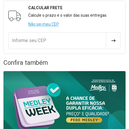
CALCULAR FRETE
Formulário para Calcular o Frete
Calcule o prazo e o valor das suas entregas
Não sei meu CEP
Informe seu CEP
CALCULA
Confira também