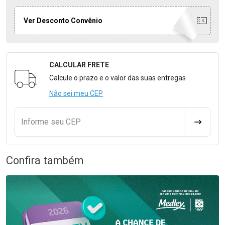
Ver Desconto Convênio
CALCULAR FRETE
Formulário para Calcular o Frete
Calcule o prazo e o valor das suas entregas
Não sei meu CEP
Informe seu CEP
CALCULA
Confira também