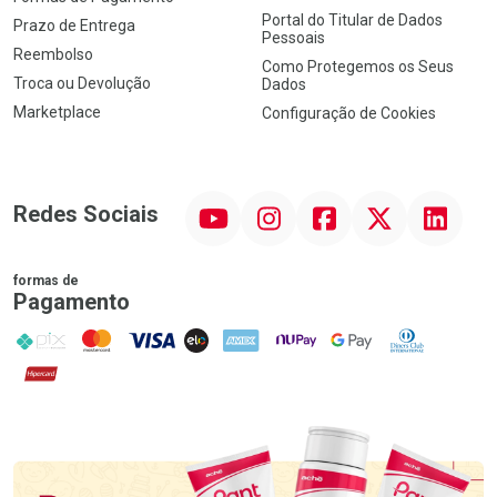
Portal do Titular de Dados
Prazo de Entrega
Pessoais
Reembolso
Como Protegemos os Seus
Troca ou Devolução
Dados
Marketplace
Configuração de Cookies
YouTube
Instagram
Facebook
Twitter
Linkedin
Redes Sociais
formas de
Pagamento
PIX
MasterCard
VISA
ELO
AMEX
NuPay
Google Pay
Diners Club
Hipercard
Promoção em Destaque