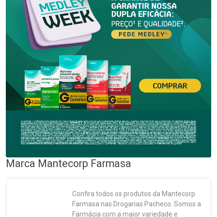
Marca
Mantecorp Farmasa
Confira todos os produtos da
Mantecorp
Farmasa
nas Drogarias Pacheco. Somos a
Farmácia com a maior variedade e