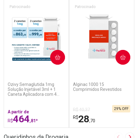
Patrocinado
Patrocinado
COMPRAR
COMPRAR
(5)
(4)
Ozivy Semaglutida 1mg
Alginac 1000 15
Solução Injetável 3ml + 1
Comprimidos Revestidos
Caneta Aplicadora com 4
Agulhas
29% OFF
R$ 40,37
A partir de
464
28
R$
R$
,81*
,70
FECHAR
F
FECHAR
F
Queridinhos da Drogaria