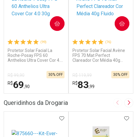
COMPRAR
COMPRAR
(99)
(76)
Protetor Solar Facial La
Protetor Solar Facial Avène
Roche-Posay FPS 60
FPS 70 Mat Perfect
Anthelios Ultra Cover Cor 4.0
Clareador Cor Média 40g
30g
Fluido
30% OFF
30% OFF
R$ 99,90
R$ 119,99
69
83
R$
R$
,90
,99
FECHAR
F
FECHAR
F
Queridinhos da Drogaria
Imagem A
Pró
Dermaclub
Laboratório
Por Menos
ADICIONAR AOS FAVORITOS
Por Menos
ADIC