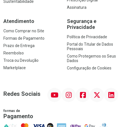
Prescrição Digital
Sustentabilidade
Assinatura
Atendimento
Segurança e
Privacidade
Como Comprar no Site
Política de Privacidade
Formas de Pagamento
Portal do Titular de Dados
Prazo de Entrega
Pessoais
Reembolso
Como Protegemos os Seus
Troca ou Devolução
Dados
Marketplace
Configuração de Cookies
YouTube
Instagram
Facebook
Twitter
Linkedin
Redes Sociais
formas de
Pagamento
PIX
MasterCard
VISA
ELO
AMEX
NuPay
Google Pay
Diners Club