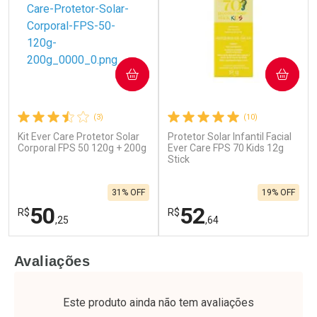
COMPRAR
COMPRAR
(3)
(10)
Ativar Desconto
Kit Ever Care Protetor Solar
Protetor Solar Infantil Facial
Ativar Desconto
Corporal FPS 50 120g + 200g
Ever Care FPS 70 Kids 12g
Comprar sem Desconto
Stick
Comprar sem Desconto
Comprar sem Desconto
Por R$ 69,90/cada
Por R$ 83,99/cada
Comprar sem Desconto
Por R$ 69,90/cada
31% OFF
19% OFF
Por R$ 83,99/cada
50
52
R$
R$
,25
,64
FECHAR
F
FECHAR
F
Avaliações
Laboratório
Laboratório
Por Menos
Por Menos
Este produto ainda não tem avaliações