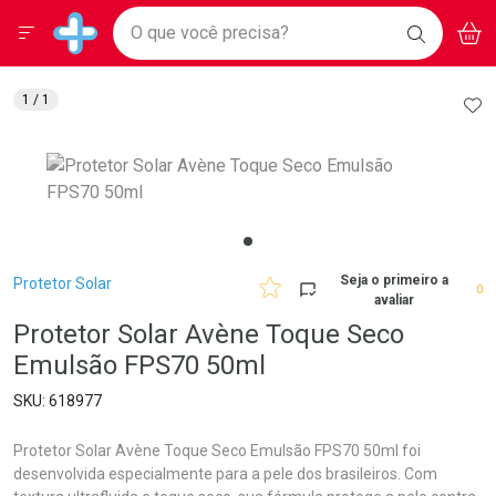
Drogarias Pacheco
Menu
Aces
Ir direto para a home
O que você precisa?
BAIXE
V
i
Baixe nosso APP e aproveite Ofertas Exclusivas!
BUSCAR
O APP
Navegue pela página
Ir direto para o conteúdo
Faça a sua busca
Ir direto para a busca
Ir direto para a conta
AD
1
/ 1
Ir direto para a ajuda
Ir direto para a notificações
Ir direto para o carrinho
Ir direto para o menu
Breadcrumb
Seja o primeiro a
Protetor Solar
0
avaliar
Protetor Solar Avène Toque Seco
Emulsão FPS70 50ml
618977
Protetor Solar Avène Toque Seco Emulsão FPS70 50ml foi
desenvolvida especialmente para a pele dos brasileiros. Com