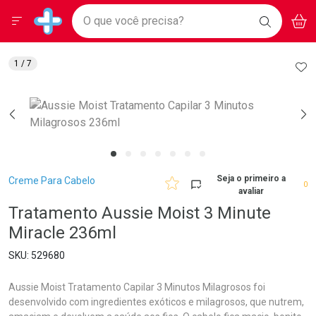
Drogarias Pacheco
Menu
Aces
Ir direto para a home
O que você precisa?
BAIXE
V
i
Baixe nosso APP e aproveite Ofertas Exclusivas!
BUSCAR
O APP
Navegue pela página
Ir direto para o conteúdo
Faça a sua busca
Ir direto para a busca
Ir direto para a conta
AD
1
/ 7
Ir direto para a ajuda
Ir direto para a notificações
Ir direto para o carrinho
Ir direto para o menu
Breadcrumb
Seja o primeiro a
Creme Para Cabelo
0
avaliar
Tratamento Aussie Moist 3 Minute
Miracle 236ml
529680
Aussie Moist Tratamento Capilar 3 Minutos Milagrosos foi
desenvolvido com ingredientes exóticos e milagrosos, que nutrem,