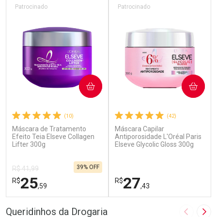
Patrocinado
Patrocinado
COMPRAR
COMPRAR
(10)
(42)
Máscara de Tratamento
Máscara Capilar
Efeito Teia Elseve Collagen
Antiporosidade L'Oréal Paris
Lifter 300g
Elseve Glycolic Gloss 300g
39% OFF
R$ 41,99
25
27
R$
R$
,59
,43
FECHAR
F
FECHAR
F
Queridinhos da Drogaria
Imagem A
Pró