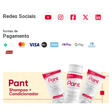
YouTube
Instagram
Facebook
Twitter
Linkedin
Redes Sociais
formas de
Pagamento
PIX
MasterCard
VISA
ELO
AMEX
NuPay
Google Pay
Diners Club
Hipercard
Promoção em Destaque