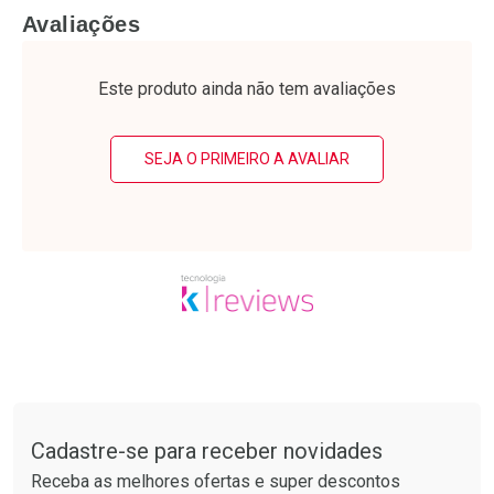
FECHAR
F
FECHAR
F
Avaliações
Laboratório
Laboratório
Por Menos
Por Menos
Este produto ainda não tem avaliações
SEJA O PRIMEIRO A AVALIAR
Ativar Desconto
Ativar Desconto
Comprar sem Desconto
Comprar sem Desconto
Tudo sobre a Drogarias Pacheco
Por R$ 17,59/cada
Por R$ 20,24/cada
Comprar sem Desconto
Comprar sem Desconto
Por R$ 17,59/cada
Por R$ 20,24/cada
Cadastre-se para receber novidades
Receba as melhores ofertas e super descontos