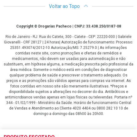
Voltar ao Topo
Copyright
Copyright © Drogarias Pacheco | CNPJ: 33.438.250/0187-08
Rio de Janeiro - RJ: Rua do Catete, 300 - Catete - CEP: 22220-000 | Gabriele
Giovanelli - CRF 28127 | 24 horas| Autorização de funcionamento: Processo:
25351.493074/2012-10 Autorização/MS: 7.25279.0 | As informações
contidas neste site, como promoções e ofertas de remédios e
medicamentos, não devem ser usadas para automedicação e não
substituem, em hipótese alguma, a medicação prescrita pelo profissional da
área médica. Somente o médico está em condições de diagnosticar
qualquer problema de saúde e prescrever o tratamento adequado. Os
preços e as promoções são válidos apenas para compras via internet. As
fotos contidas em nosso site são meramente ilustrativas. *Preços e
disponibilidade sujeitos a alterações no decorrer do dia. Antibióticos e
antimicrobianos vendas apenas em lojas físicas ou televendas. Portaria nº
344 - 01/02/1999 - Ministério da Saúde. Horário de funcionamento Central
de Vendas e Atendimento ao Cliente 4020 4404 ou 0800 282 10 10 de
domingo a domingo das 08h00 às 20h00.
LGPD Aceite os Cookies