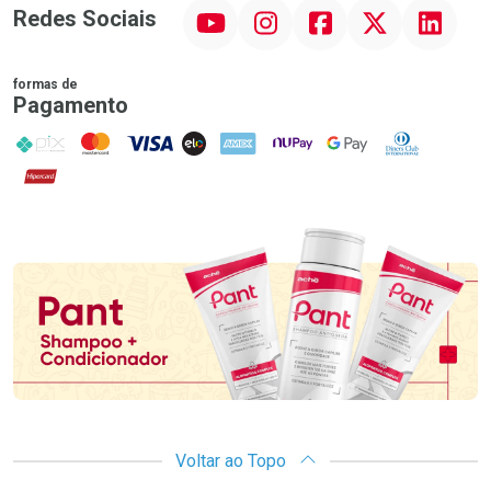
YouTube
Instagram
Facebook
Twitter
Linkedin
Redes Sociais
formas de
Pagamento
PIX
MasterCard
VISA
ELO
AMEX
NuPay
Google Pay
Diners Club
Hipercard
Promoção em Destaque
Voltar ao Topo