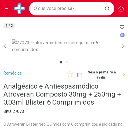
Drogarias Pacheco
Menu
Aces
Ir direto para a home
O que você precisa?
BAIXE
V
i
Baixe nosso APP e aproveite Ofertas Exclusivas!
BUSCAR
O APP
Navegue pela página
Ir direto para o conteúdo
Faça a sua busca
Ir direto para a busca
Ir direto para a conta
AD
1
/ 2
Ir direto para a ajuda
Med
Ir direto para a notificações
Ir direto para o carrinho
Ir direto para o menu
Breadcrumb
Seja o primeiro a
Remédios
0
avaliar
Analgésico e Antiespasmódico
Atroveran Composto 30mg + 250mg +
0,03ml Blister 6 Comprimidos
27073
O Atroveran Blister Neo Química com 6 comprimidos é indicado no