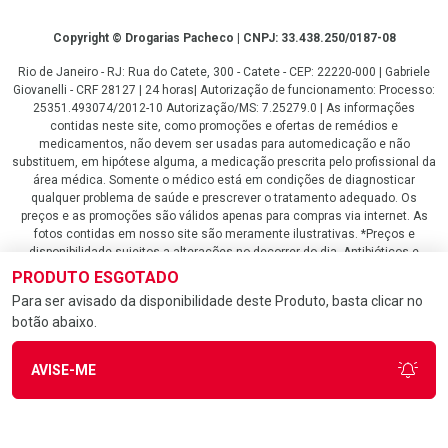
Copyright
Copyright © Drogarias Pacheco | CNPJ: 33.438.250/0187-08
Rio de Janeiro - RJ: Rua do Catete, 300 - Catete - CEP: 22220-000 | Gabriele
Giovanelli - CRF 28127 | 24 horas| Autorização de funcionamento: Processo:
25351.493074/2012-10 Autorização/MS: 7.25279.0 | As informações
contidas neste site, como promoções e ofertas de remédios e
medicamentos, não devem ser usadas para automedicação e não
substituem, em hipótese alguma, a medicação prescrita pelo profissional da
área médica. Somente o médico está em condições de diagnosticar
qualquer problema de saúde e prescrever o tratamento adequado. Os
preços e as promoções são válidos apenas para compras via internet. As
fotos contidas em nosso site são meramente ilustrativas. *Preços e
disponibilidade sujeitos a alterações no decorrer do dia. Antibióticos e
antimicrobianos vendas apenas em lojas físicas ou televendas. Portaria nº
PRODUTO ESGOTADO
344 - 01/02/1999 - Ministério da Saúde. Horário de funcionamento Central
Para ser avisado da disponibilidade deste Produto, basta clicar no
de Vendas e Atendimento ao Cliente 4020 4404 ou 0800 282 10 10 de
botão abaixo.
domingo a domingo das 08h00 às 20h00.
LGPD Aceite os Cookies
AVISE-ME