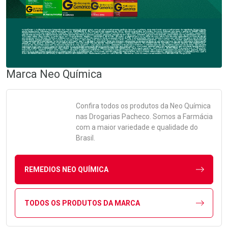
Marca
Neo Química
Confira todos os produtos da
Neo Química
nas Drogarias Pacheco. Somos a Farmácia
com a maior variedade e qualidade do
Brasil.
REMEDIOS NEO QUÍMICA
TODOS OS PRODUTOS DA MARCA