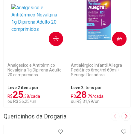
COMPRAR
COMPRAR
(84)
(104)
Analgésico e Antitérmico
Antialérgico Infantil Allegra
Novalgina 1g Dipirona Adulto
Pediátrico 6mg/ml 60ml +
20 comprimidos
Seringa Dosadora
Leve 2 itens por
Leve 2 itens por
25
28
R$
,38/cada
R$
,79/cada
ou R$ 36,25/un
ou R$ 31,99/un
FECHAR
F
FECHAR
F
Queridinhos da Drogaria
Imagem A
Pró
Laboratório
Laboratório
Por Menos
ADICIONAR AOS FAVORITOS
Por Menos
ADIC