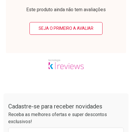
Laboratório
Laboratório
Por Menos
Por Menos
Este produto ainda não tem avaliações
SEJA O PRIMEIRO A AVALIAR
Ativar Desconto
Ativar Desconto
Comprar sem Desconto
Comprar sem Desconto
Tudo sobre a Drogarias Pacheco
Por R$ 64,79/cada
Por R$ 50,25/cada
Comprar sem Desconto
Comprar sem Desconto
Por R$ 64,79/cada
Por R$ 50,25/cada
Cadastre-se para receber novidades
Receba as melhores ofertas e super descontos
exclusivos!
Preencha o formulário abaixo para receber 