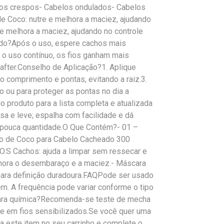
los crespos- Cabelos ondulados- Cabelos
e Coco: nutre e melhora a maciez, ajudando
e e melhora a maciez, ajudando no controle
rado?Após o uso, espere cachos mais
 o uso contínuo, os fios ganham mais
y after.Conselho de Aplicação?1. Aplique
o comprimento e pontas, evitando a raiz.3.
o ou para proteger as pontas no dia a
 produto para a lista completa e atualizada
sa e leve; espalha com facilidade e dá
pouca quantidade.O Que Contém?- 01 –
eo de Coco para Cabelo Cacheado 300
S Cachos: ajuda a limpar sem ressecar e
elhora o desembaraço e a maciez.- Máscara
 para definição duradoura.FAQPode ser usado
m. A frequência pode variar conforme o tipo
 para química?Recomenda-se teste de mecha
te em fios sensibilizados.Se você quer uma
lua este item no seu carrinho e complete o