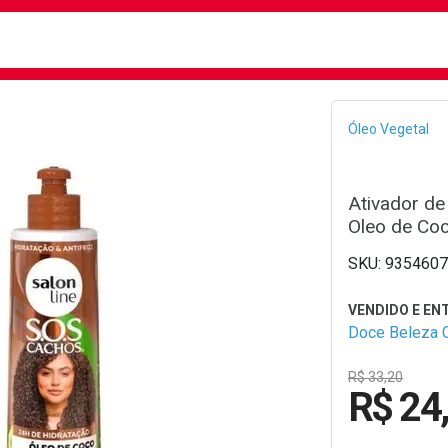
busca
isa?
Bread
Óleo Vegetal
Ativador d
Oleo de Co
9354607
Doce Beleza 
R$ 33,20
R$ 24