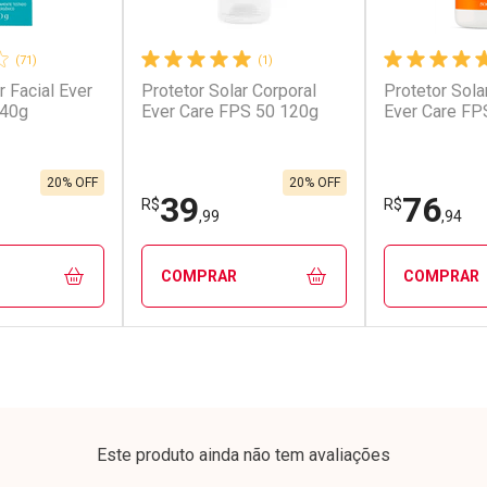
(71)
(1)
r Facial Ever
Protetor Solar Corporal
Protetor Sola
conto
Ativar Desconto
Ativar Desc
 40g
Ever Care FPS 50 120g
Ever Care FP
em Desconto
Comprar sem Desconto
Comprar s
em Desconto
Comprar sem Desconto
Comprar s
9/cada
Por R$ 45,90/cada
Por R$ 105,
9/cada
Por R$ 45,90/cada
Por R$ 105,
20% OFF
20% OFF
39
76
R$
R$
,99
,94
COMPRAR
COMPRAR
FECHAR
FECHAR
FECHAR
FECHAR
rio
Laboratório
Laborató
os
Por Menos
Por Men
Este produto ainda não tem avaliações