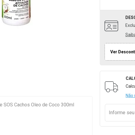
DES
Excl
Saib
Ver Descont
CAL
Formulári
Calc
Não 
ine SOS Cachos Oleo de Coco 300ml
Informe se