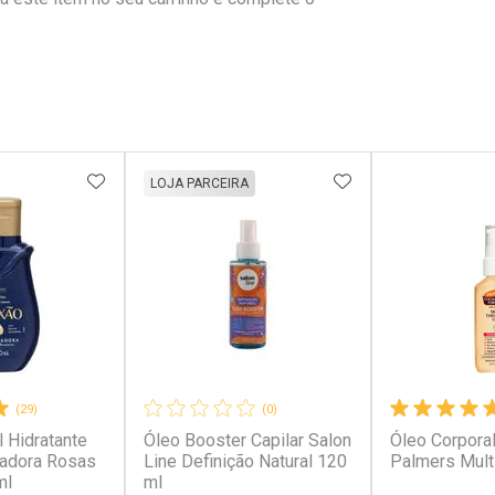
FAVORITOS
ADICIONAR AOS FAVORITOS
ADICIONAR AOS 
LOJA PARCEIRA
(29)
(0)
 Hidratante
Óleo Booster Capilar Salon
Óleo Corporal
radora Rosas
Line Definição Natural 120
Palmers Mult
ml
ml