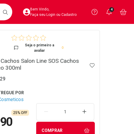
Acesse sua Conta
Precisa de 
Notific
Aces
Bem Vindo,
4
Você po
notifica
Vo
it
BUSCAR
Ver Recursos 
Faça seu Login ou Cadastro
crumb
Atendimento ao 
Seja o primeiro a
0
avaliar
Central de Ajud
e Cachos Salon Line SOS Cachos
ADICIONAR AOS 
Televendas
co 300ml
4020-4404
29
Cosmeticos
REMOVER UMA UNIDADE
AUMENTAR UMA UNIDA
25% OFF
,90
COMPRAR