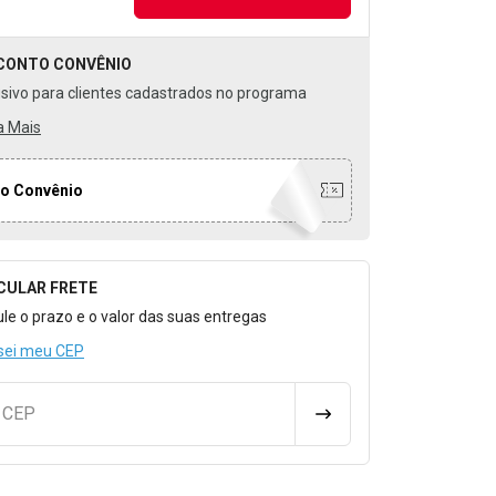
CONTO
CONVÊNIO
usivo para clientes cadastrados no programa
a Mais
o Convênio
CULAR FRETE
o para Calcular o Frete
ule o prazo e o valor das suas entregas
sei meu CEP
u CEP
CALCULAR FRETE