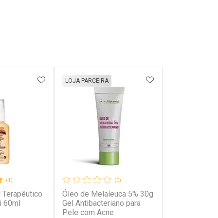
FAVORITOS
ADICIONAR AOS FAVORITOS
ADICIONAR AOS 
LOJA PARCEIRA
(1)
(0)
 Terapêutico
Óleo de Melaleuca 5% 30g
i 60ml
Gel Antibacteriano para
Pele com Acne