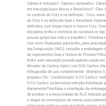
Cabelo é Indicado?- Cabelos cacheados- Cabe
em transiçãoQuais Ativos e Benefícios?- Óleo d
no controle do frizz e na definição.- Coco: nutr
do frizz e na definição.Qual o Resultado Espe
definidos, com toque macio e menos frizz. Com
disciplina, brilho e memória de curvatura no da
poucas gotas nas mãos e espalhe.2. Distribua n
Use como finalizador para brilho, para umectaçã
dia.Composição (INCI): consulte a embalagem do
de ingredientes.Qual a Textura do Produto?Oleo
brilho sem sensação pesada quando usada em 
Ativador de Cachos Salon Line SOS Cachos Ol
mlSugestão de uso complementar- Shampoo S.O.
prepara o fio.- Condicionador S.O.S Cachos: m
S.O.S Cachos: potencializa nutrição/hidratação
diariamente?Verifique a orientação da embalage
de produto e a necessidade do fio.É indicado
e seguir as orientações da marca, especialmen
rotina mais prática e com resultado visível, inc